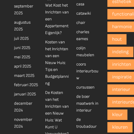
esthetiek
casa
Wat Kost het
september
Inrichten van
2025
catawiki
functionali
een
augustus
chair
Appartement
harmonie
2025
charles
Eigenlijk?
juli 2025
eames
hout
Kosten van
juni 2025
colijn
het Inrichten
indeling
meubelen
van een
mei 2025
Nieuw Huis:
coors
inrichten
april 2025
Tips en
interieurbou
maart 2025
Budgetplanni
inspiratie
w
ng
februari 2025
cursussen
interieur
De Kosten
januari 2025
de boer
van het
interieurd
december
maatwerk in
Inrichten van
2024
interieur
een Nieuw
kleur
november
de
Huis: Wat
2024
troubadour
Kunt U
kleuren
Verwachten?