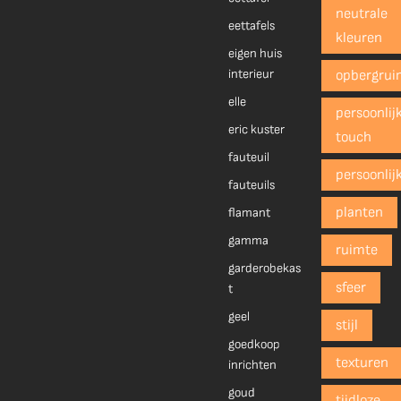
neutrale
eettafels
kleuren
eigen huis
interieur
opbergrui
elle
persoonlij
eric kuster
touch
fauteuil
persoonlij
fauteuils
planten
flamant
gamma
ruimte
garderobekas
sfeer
t
geel
stijl
goedkoop
texturen
inrichten
goud
tijdloze