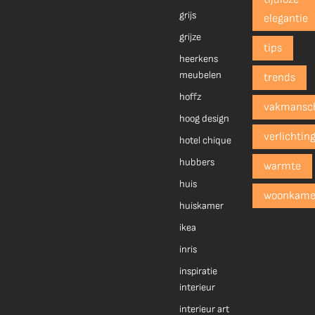
grijs
elegantie
grijze
tips
heerkens
meubelen
trends
hoffz
vakmansc
hoog design
verlichtin
hotel chique
hubbers
warmte
huis
woonkame
huiskamer
ikea
inris
inspiratie
interieur
interieur art