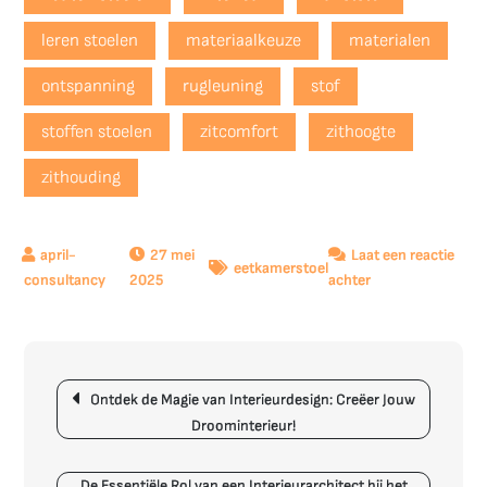
leren stoelen
materiaalkeuze
materialen
ontspanning
rugleuning
stof
stoffen stoelen
zitcomfort
zithoogte
zithouding
27 mei
Laat een reactie
eetkamerstoel
op
2025
achter
Kies
de
Perfecte
Berichtnavigatie
Eetkamerstoel
Ontdek de Magie van Interieurdesign: Creëer Jouw
voor
Droominterieur!
Jouw
Interieur
De Essentiële Rol van een Interieurarchitect bij het