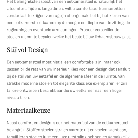
Het belangrijkste aspect van een eetkamerstoel is natuurlijk het
zitcomfort. Tijdens lange diners wilt u comfortabel kunnen zitten
zonder last te krijgen van rugpijn of ongemak. Let bij het kiezen van
een eetkamerstoel daarom op de hoogte en diepte van de zitting, de
rugleuning en eventuele armleuningen. Probeer verschillende
stoelen uit om te bepalen welke het beste bij uw lichaamsbouw past.
Stijlvol Design
Een eetkamerstoel moet niet alleen comfortabel zijn, maar ook
passen bij de rest van uw interieur. Kies voor een design dat aansluit
bij de stijl van uw eettafel en de algemene sfeer in de ruimte. Van
strakke moderne stoelen tot elegante klassieke exemplaren, er zijn
talloze ontwerpen beschikbaar die uw eetkamer naar een hoger
niveau tillen.
Materiaalkeuze
Naast comfort en design is ook het materiaal van de eetkamerstoel
belangrijk. Stoffen stoelen stralen warmte uit en voelen zacht aan,
terwijl leren stoelen juist een luxe uitstraling hebben en gemakkelijk