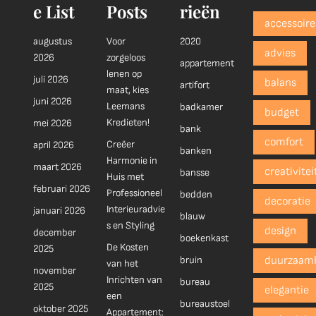
e List
Posts
rieën
accessoire
augustus
Voor
2020
advies
2026
zorgeloos
appartement
lenen op
juli 2026
balans
artifort
maat, kies
juni 2026
Leemans
badkamer
budget
Kredieten!
mei 2026
bank
comfort
Creëer
april 2026
banken
Harmonie in
maart 2026
creativitei
bansse
Huis met
februari 2026
Professioneel
bedden
decoratie
Interieuradvie
januari 2026
blauw
s en Styling
design
december
boekenkast
De Kosten
2025
bruin
duurzaam
van het
november
Inrichten van
bureau
2025
elegantie
een
bureaustoel
oktober 2025
Appartement: