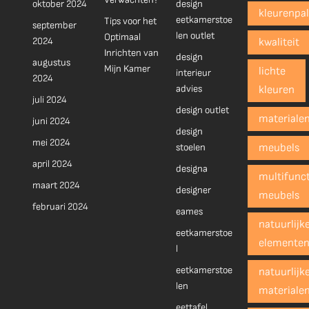
oktober 2024
design
kleurenpal
eetkamerstoe
Tips voor het
september
len outlet
Optimaal
2024
kwaliteit
Inrichten van
design
augustus
Mijn Kamer
lichte
interieur
2024
advies
kleuren
juli 2024
design outlet
materiale
juni 2024
design
mei 2024
stoelen
meubels
april 2024
designa
multifunct
maart 2024
designer
meubels
februari 2024
eames
natuurlijk
eetkamerstoe
elemente
l
eetkamerstoe
natuurlijk
len
materiale
eettafel