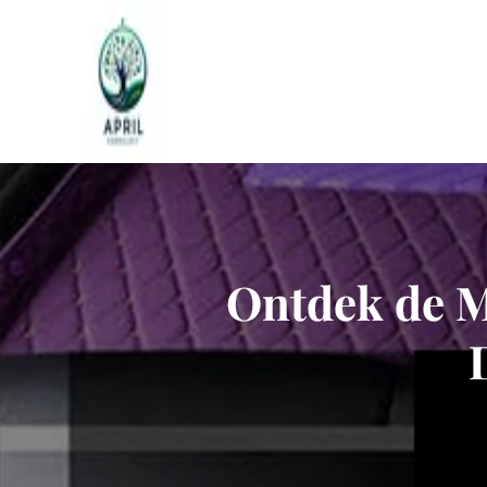
Naar
de
inhoud
gaan
Ontdek de M