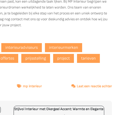
nsen past, kan een uitdagende taak lijken. Bij MP Interieur begrijpen we
nterieurdromen werkelijkheid te laten worden. Ons team van ervaren
n, je te begeleiden bij elke stap van het proces en een uniek ontwerp te
daag nog contact met ons op voor deskundig advies en ontdek hoe wij jou
r jouw project.
interieuradviseurs
interieurmerken
offertes
prijsstelling
project
tarieven
o
mp interieur
Laat een reactie achter
O
d
M
Stijlvol Interieur met Okergeel Accent: Warmte en Elegante
v