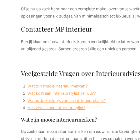
Of je nu op zoek bent naar een complete make-over van je woning
oplossingen voor elk budget. Van minimalistisch tot luxueus, zij w
Contacteer MP Interieur
Ben jij klaar om jouw interieurdromen werkelijkheid te laten w
vrijblijvend gesprek. Samen creëren jullie een uniek en persoonlijk
Veelgestelde Vragen over Interieuradvies
Wat zijn mooie interieurmerken?
Wat kost een interieurstylist per uur?
Wat is de kostprijs van een interieurstylist?
Hoe vind ik een interieurstylist?
Wat zijn mooie interieurmerken?
Op zoek naar mooie interieurmerken om jouw ruimte te verrijken?
stijlvolle merken die perfect aansluiten bij jouw smaak en wensen