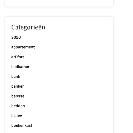
P
terieur:
reëer
ouw
Categorieën
roominterieur
et
2020
ijl
appartement
artifort
badkamer
bank
banken
bansse
bedden
blauw
boekenkast