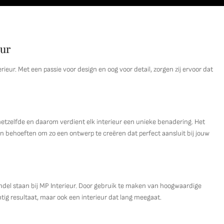
eur
ieur. Met een passie voor design en oog voor detail, zorgen zij ervoor dat
hetzelfde en daarom verdient elk interieur een unieke benadering. Het
n behoeften om zo een ontwerp te creëren dat perfect aansluit bij jouw
ndel staan bij MP Interieur. Door gebruik te maken van hoogwaardige
tig resultaat, maar ook een interieur dat lang meegaat.