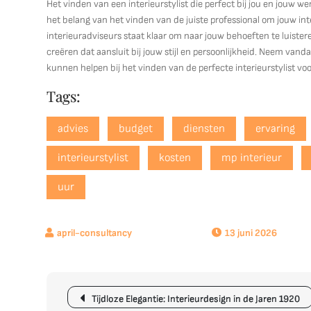
Het vinden van een interieurstylist die perfect bij jou en jouw we
het belang van het vinden van de juiste professional om jouw i
interieuradviseurs staat klaar om naar jouw behoeften te luistere
creëren dat aansluit bij jouw stijl en persoonlijkheid. Neem van
kunnen helpen bij het vinden van de perfecte interieurstylist voo
Tags:
advies
budget
diensten
ervaring
interieurstylist
kosten
mp interieur
uur
13 juni 2026
Berichtnavigatie
Tijdloze Elegantie: Interieurdesign in de Jaren 1920