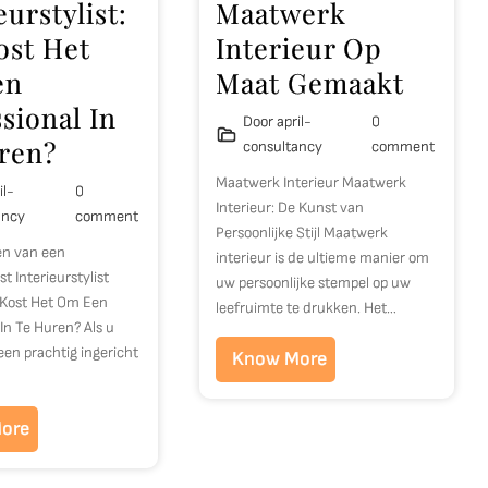
eurstylist:
Maatwerk
ost Het
Interieur Op
en
Maat Gemaakt
sional In
Door april-
0
ren?
consultancy
comment
Maatwerk Interieur Maatwerk
il-
0
Interieur: De Kunst van
ancy
comment
Persoonlijke Stijl Maatwerk
ten van een
interieur is de ultieme manier om
st Interieurstylist
uw persoonlijke stempel op uw
 Kost Het Om Een
leefruimte te drukken. Het…
 In Te Huren? Als u
en prachtig ingericht
Know More
ore