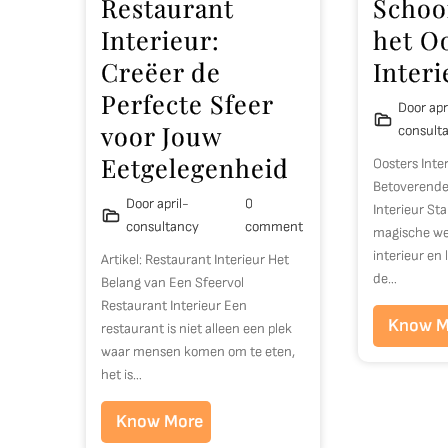
Restaurant
Schoo
Interieur:
het O
Creëer de
Interi
Perfecte Sfeer
Door apr
voor Jouw
consult
Eetgelegenheid
Oosters Inte
Betoverende
Door april-
0
Interieur St
consultancy
comment
magische we
interieur en
Artikel: Restaurant Interieur Het
de…
Belang van Een Sfeervol
Restaurant Interieur Een
Know M
restaurant is niet alleen een plek
waar mensen komen om te eten,
het is…
Know More