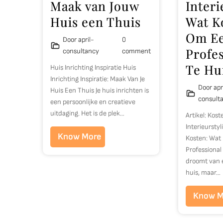
Maak van Jouw
Interi
Huis een Thuis
Wat K
Om E
Door april-
0
Profes
consultancy
comment
Te Hu
Huis Inrichting Inspiratie Huis
Inrichting Inspiratie: Maak Van Je
Door apr
Huis Een Thuis Je huis inrichten is
consult
een persoonlijke en creatieve
uitdaging. Het is de plek…
Artikel: Kos
Interieurstyli
Know More
Kosten: Wat
Professional
droomt van e
huis, maar…
Know M