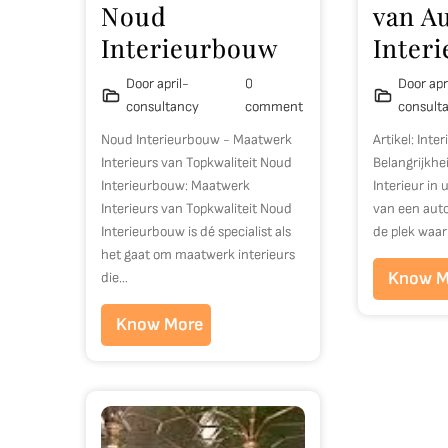
Noud
van A
Interieurbouw
Interi
Door april-
0
Door apr
consultancy
comment
consult
Noud Interieurbouw - Maatwerk
Artikel: Inte
Interieurs van Topkwaliteit Noud
Belangrijkhei
Interieurbouw: Maatwerk
Interieur in 
Interieurs van Topkwaliteit Noud
van een auto
Interieurbouw is dé specialist als
de plek waa
het gaat om maatwerk interieurs
Know M
die…
Know More