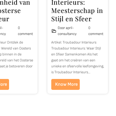
nheid van
Interieurs:
osterse
Meesterschap in
eur
Stijl en Sfeer
il-
0
Door april-
0
ancy
comment
consultancy
comment
rieur Ontdek de
Artikel: Troubadour Interieurs
 Wereld van Oosters
Troubadour Interieurs: Waar Stijl
ap binnen in de
en Sfeer Samenkomen Als het
reld van het Oosterse
gaat om het creëren van een
 laat je betoveren door
unieke en sfeervolle leefomgeving,
is Troubadour Interieurs…
ore
Know More