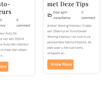
uto-
met Deze Tips
eurs
Door april-
0
consultancy
comment
il-
0
ancy
comment
Artikel: Woning Interieur Creëer
een Sfeervol en Functioneel
rieur Auto De
Woning Interieur Uw huis is uw
d van een Stijlvol
persoonlijke toevluchtsoord, de
uw Auto Het interieur
plek waar u tot rust komt,
 is meer dan alleen
ontspant en…
r u…
Know More
ore