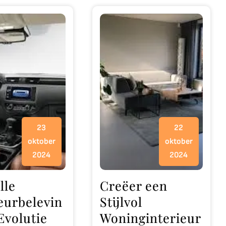
23
22
oktober
oktober
2024
2024
lle
Creëer een
ieurbelevin
Stijlvol
Evolutie
Woninginterieur