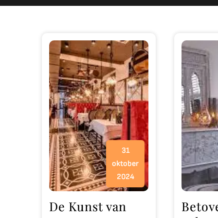
31
oktober
2024
De Kunst van
Betov