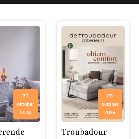
30
29
oktober
oktober
2024
2024
erende
Troubadour