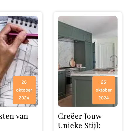
26
25
oktober
oktober
2024
2024
sten van
Creëer Jouw
Unieke Stijl: