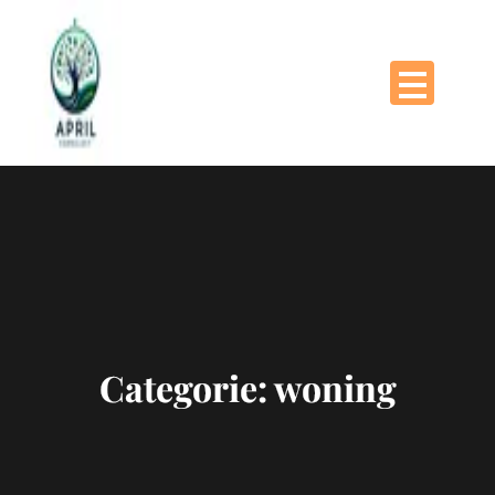
Naar
de
inhoud
gaan
Categorie:
woning