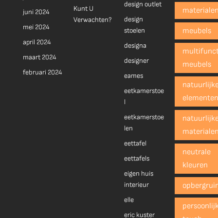
design outlet
Kunt U
materiale
juni 2024
design
Verwachten?
mei 2024
stoelen
meubels
april 2024
designa
multifunct
maart 2024
designer
meubels
februari 2024
eames
natuurlijk
eetkamerstoe
elemente
l
eetkamerstoe
natuurlijk
len
materiale
eettafel
neutrale
eettafels
kleuren
eigen huis
interieur
opbergrui
elle
persoonlij
eric kuster