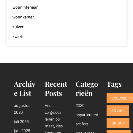
wooninterieur
woonkamer
zuiver
zwart
Archiv
Recent
Catego
Tags
e List
Posts
rieën
accessoire
augustus
Voor
2020
advies
2026
zorgeloos
appartement
lenen op
juli 2026
balans
artifort
maat, kies
juni 2026
Leemans