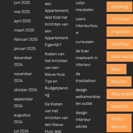
juni 2025
colijn
een
indeling
meubelen
Appartement:
mei 2025
Wat Kost het
coors
inrichten
april 2025
Inrichten van
interieurbou
maart 2025
een
inspiratie
w
Appartement
februari 2025
cursussen
interieur
Eigenlijk?
januari 2025
de boer
Kosten van
interieurd
december
maatwerk in
het Inrichten
2024
interieur
van een
kleur
november
de
Nieuw Huis:
2024
troubadour
Tips en
kleuren
Budgetplanni
oktober 2024
design
kleurenpal
ng
eetkamerstoe
september
len outlet
De Kosten
2024
kwaliteit
van het
design
augustus
Inrichten van
lichte
interieur
2024
een Nieuw
advies
kleuren
juli 2024
Huis: Wat