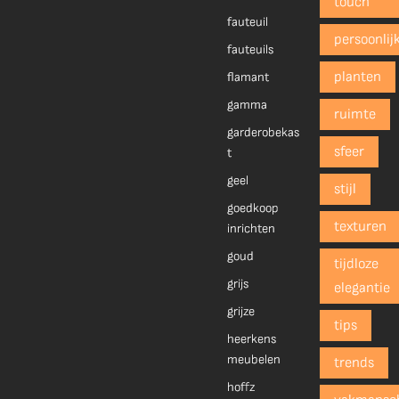
touch
fauteuil
persoonlij
fauteuils
planten
flamant
gamma
ruimte
garderobekas
sfeer
t
geel
stijl
goedkoop
texturen
inrichten
goud
tijdloze
grijs
elegantie
grijze
tips
heerkens
meubelen
trends
hoffz