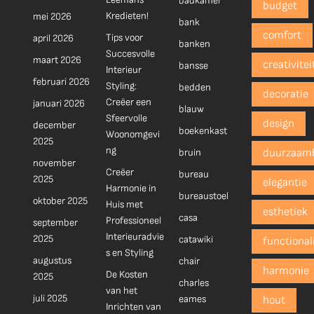
badkamer
budget
Kredieten!
mei 2026
bank
comfort
Tips voor
april 2026
banken
Succesvolle
maart 2026
creativitei
bansse
Interieur
februari 2026
Styling:
bedden
decoratie
Creëer een
januari 2026
blauw
Sfeervolle
design
december
boekenkast
Woonomgevi
2025
ng
bruin
duurzaam
november
Creëer
bureau
2025
elegantie
Harmonie in
bureaustoel
oktober 2025
Huis met
esthetiek
casa
Professioneel
september
Interieuradvie
2025
catawiki
functionali
s en Styling
augustus
chair
harmonie
De Kosten
2025
charles
van het
juli 2025
eames
hout
Inrichten van