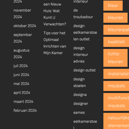
2024
interieur
een Nieuw
kleur
november
de
Huis: Wat
2024
troubadour
Kunt U
kleuren
Verwachten?
oktober 2024
design
kleurenpal
eetkamerstoe
Tips voor het
september
len outlet
Optimaal
2024
kwaliteit
Inrichten van
design
augustus
Mijn Kamer
lichte
interieur
2024
advies
kleuren
juli 2024
design outlet
materiale
juni 2024
design
mei 2024
stoelen
meubels
april 2024
designa
multifunct
maart 2024
designer
meubels
februari 2024
eames
natuurlijk
eetkamerstoe
elemente
l