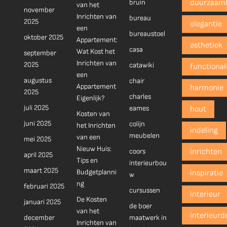
bruin
duurzaam
van het
november
Inrichten van
bureau
2025
elegantie
een
bureaustoel
oktober 2025
Appartement:
esthetiek
casa
Wat Kost het
september
Inrichten van
2025
catawiki
functionali
een
augustus
chair
Appartement
harmonie
2025
charles
Eigenlijk?
juli 2025
eames
hout
Kosten van
juni 2025
colijn
het Inrichten
indeling
meubelen
van een
mei 2025
Nieuw Huis:
coors
inrichten
april 2025
Tips en
interieurbou
maart 2025
Budgetplanni
inspiratie
w
ng
februari 2025
cursussen
interieur
De Kosten
januari 2025
de boer
van het
interieurd
december
maatwerk in
Inrichten van