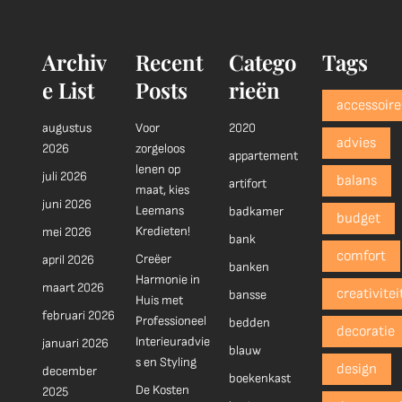
Archiv
Recent
Catego
Tags
e List
Posts
rieën
accessoire
augustus
Voor
2020
advies
2026
zorgeloos
appartement
lenen op
juli 2026
balans
artifort
maat, kies
juni 2026
Leemans
badkamer
budget
Kredieten!
mei 2026
bank
comfort
Creëer
april 2026
banken
Harmonie in
maart 2026
creativitei
bansse
Huis met
februari 2026
Professioneel
bedden
decoratie
Interieuradvie
januari 2026
blauw
s en Styling
design
december
boekenkast
De Kosten
2025