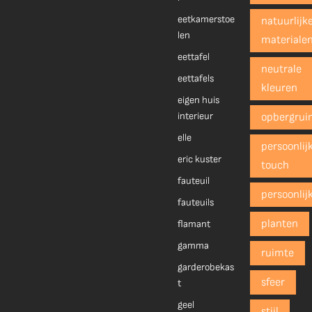
eetkamerstoe
natuurlijk
len
materiale
eettafel
neutrale
eettafels
kleuren
eigen huis
interieur
opbergrui
elle
persoonlij
eric kuster
touch
fauteuil
persoonlij
fauteuils
planten
flamant
gamma
ruimte
garderobekas
sfeer
t
geel
stijl