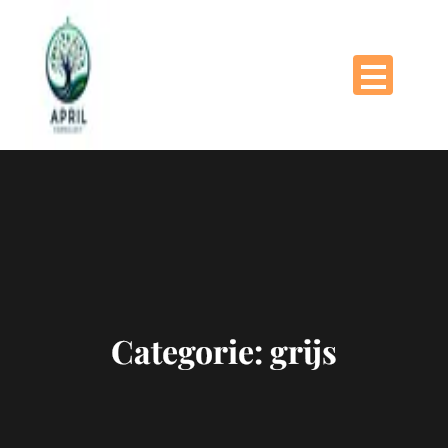
Naar
de
inhoud
gaan
Categorie:
grijs