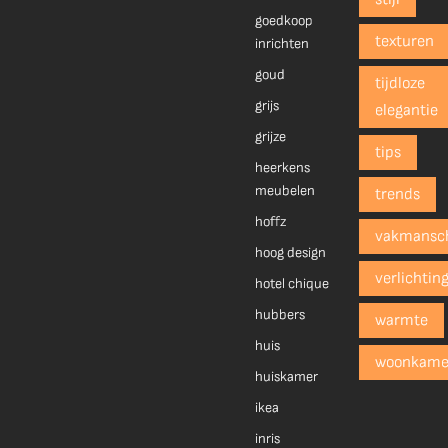
goedkoop
texturen
inrichten
goud
tijdloze
grijs
elegantie
grijze
tips
heerkens
meubelen
trends
hoffz
vakmansc
hoog design
verlichtin
hotel chique
hubbers
warmte
huis
woonkame
huiskamer
ikea
inris