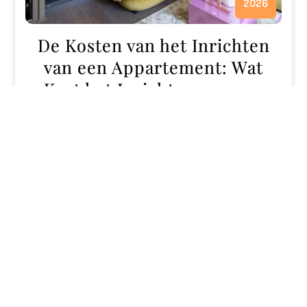
2026
De Kosten van het Inrichten
van een Appartement: Wat
Kost het Inrichten van een
Appartement Eigenlijk?
Door april-consultancy
0 comment
Kosten Appartement Inrichten De Kosten van het Inrichten van
een Appartement Het inrichten van een nieuw appartement
kan een opwindende maar ook kostbare aangelegenheid zijn.…
Know More