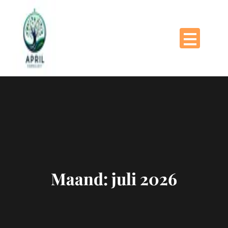
Naar
de
inhoud
gaan
Maand:
juli 2026