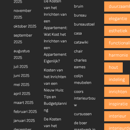
De Kosten
2025
bruin
duurzaam
van het
november
Inrichten van
bureau
2025
elegantie
een
bureaustoel
oktober 2025
Appartement:
esthetiek
casa
Wat Kost het
september
Inrichten van
2025
catawiki
functionali
een
augustus
chair
Appartement
harmonie
2025
charles
Eigenlijk?
juli 2025
eames
hout
Kosten van
juni 2025
colijn
het Inrichten
indeling
meubelen
van een
mei 2025
Nieuw Huis:
coors
inrichten
april 2025
Tips en
interieurbou
maart 2025
Budgetplanni
inspiratie
w
ng
februari 2025
cursussen
interieur
De Kosten
januari 2025
de boer
van het
interieurd
december
maatwerk in