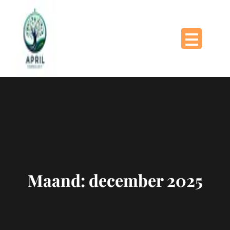
Naar
de
inhoud
gaan
Maand:
december 2025