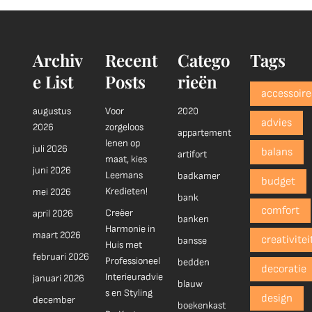
Archiv
Recent
Catego
Tags
e List
Posts
rieën
accessoire
augustus
Voor
2020
advies
2026
zorgeloos
appartement
lenen op
juli 2026
balans
artifort
maat, kies
juni 2026
Leemans
badkamer
budget
Kredieten!
mei 2026
bank
comfort
Creëer
april 2026
banken
Harmonie in
maart 2026
creativitei
bansse
Huis met
februari 2026
Professioneel
bedden
decoratie
Interieuradvie
januari 2026
blauw
s en Styling
design
december
boekenkast