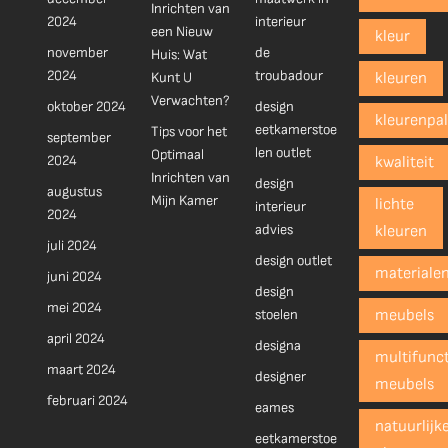
Inrichten van
2024
interieur
een Nieuw
kleur
november
de
Huis: Wat
2024
troubadour
Kunt U
kleuren
Verwachten?
oktober 2024
design
kleurenpal
eetkamerstoe
Tips voor het
september
len outlet
Optimaal
2024
kwaliteit
Inrichten van
design
augustus
Mijn Kamer
lichte
interieur
2024
advies
kleuren
juli 2024
design outlet
materiale
juni 2024
design
mei 2024
stoelen
meubels
april 2024
designa
multifunct
maart 2024
designer
meubels
februari 2024
eames
natuurlijk
eetkamerstoe