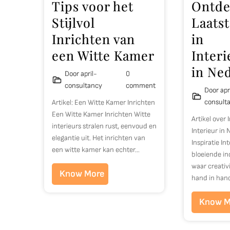
Tips voor het
Ontde
Stijlvol
Laats
Inrichten van
in
een Witte Kamer
Inter
in Ne
Door april-
0
consultancy
comment
Door apr
consult
Artikel: Een Witte Kamer Inrichten
Een Witte Kamer Inrichten Witte
Artikel over 
interieurs stralen rust, eenvoud en
Interieur in
elegantie uit. Het inrichten van
Inspiratie In
een witte kamer kan echter…
bloeiende in
waar creativi
Know More
hand in han
Know M