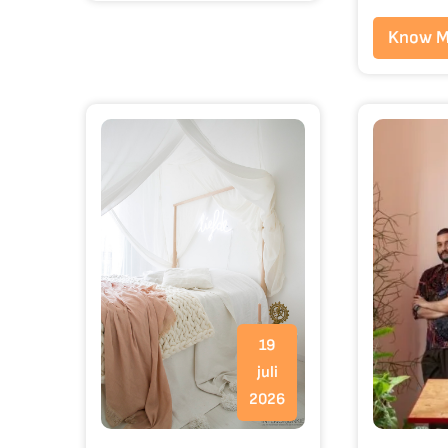
Know M
19
juli
2026