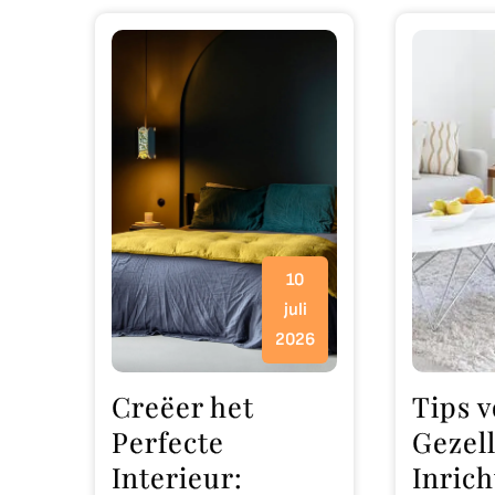
10
juli
2026
Creëer het
Tips v
Perfecte
Gezell
Interieur:
Inric