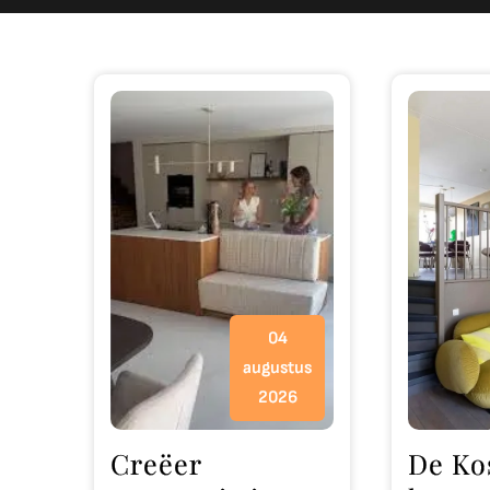
04
augustus
2026
Creëer
De Ko