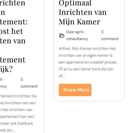
richten
Optimaal
en
Inrichten van
tement:
Mijn Kamer
ost het
Door april-
0
hten van
consultancy
comment
Artikel: Mijn Kamer Inrichten Het
inrichten van je eigen kamer is
tement
een spannend en creatief proces.
ijk?
Of je nu een tiener bent die zijn
of…
il-
0
ancy
comment
Know More
rtement Inrichten De
et Inrichten van een
 Het inrichten van
ppartement kan een
maar ook kostbare
id zijn.…