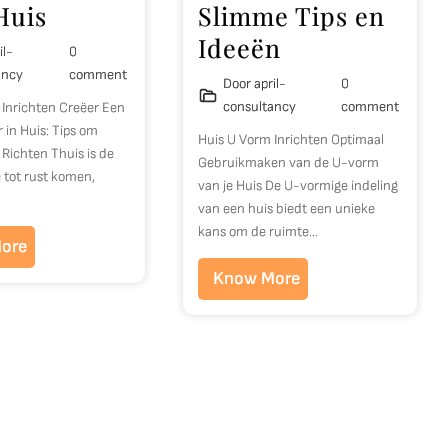
Huis
Slimme Tips en
Ideeën
il-
0
ancy
comment
Door april-
0
consultancy
comment
g Inrichten Creëer Een
in Huis: Tips om
Huis U Vorm Inrichten Optimaal
e Richten Thuis is de
Gebruikmaken van de U-vorm
 tot rust komen,
van je Huis De U-vormige indeling
van een huis biedt een unieke
kans om de ruimte…
ore
Know More