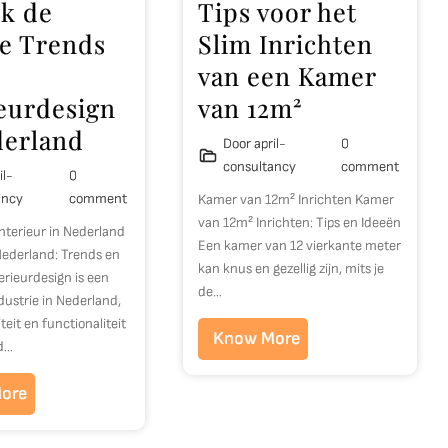
k de
Tips voor het
te Trends
Slim Inrichten
van een Kamer
ieurdesign
van 12m²
derland
Door april-
0
consultancy
comment
il-
0
ancy
comment
Kamer van 12m² Inrichten Kamer
van 12m² Inrichten: Tips en Ideeën
Interieur in Nederland
Een kamer van 12 vierkante meter
 Nederland: Trends en
kan knus en gezellig zijn, mits je
terieurdesign is een
de…
dustrie in Nederland,
teit en functionaliteit
Know More
d…
ore