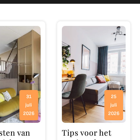
31
25
juli
juli
2026
2026
sten van
Tips voor het