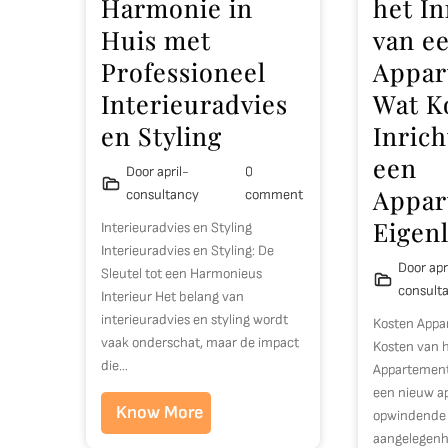
Harmonie in
het In
Huis met
van e
Professioneel
Appar
Interieuradvies
Wat K
en Styling
Inric
een
Door april-
0
Appar
consultancy
comment
Eigenl
Interieuradvies en Styling
Interieuradvies en Styling: De
Door apr
Sleutel tot een Harmonieus
consult
Interieur Het belang van
interieuradvies en styling wordt
Kosten Appa
vaak onderschat, maar de impact
Kosten van h
die…
Appartement
een nieuw a
Know More
opwindende 
aangelegenhe