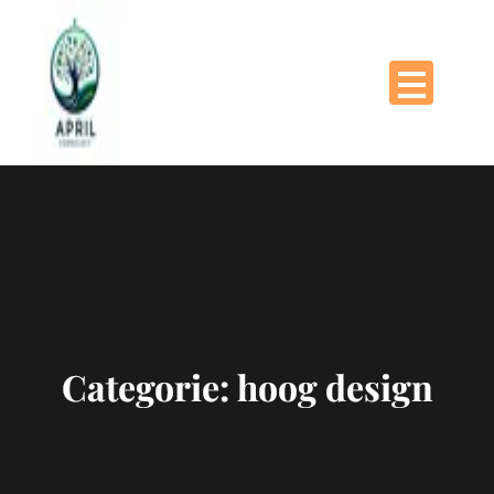
Naar
de
inhoud
gaan
Categorie:
hoog design