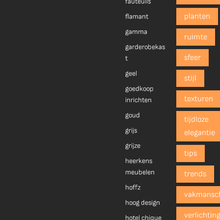
fauteuils
planten
flamant
gamma
ruimte
garderobekas
sfeer
t
geel
stijl
goedkoop
texturen
inrichten
goud
tijdloze
grijs
elegantie
grijze
tips
heerkens
meubelen
trends
hoffz
vakmansc
hoog design
verlichtin
hotel chique