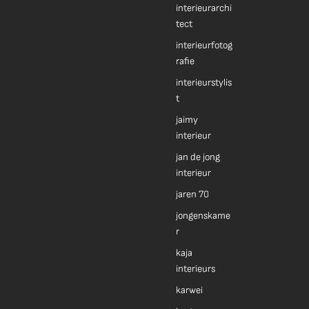
interieurarchi
tect
interieurfotog
rafie
interieurstylis
t
jaimy
interieur
jan de jong
interieur
jaren 70
jongenskame
r
kaja
interieurs
karwei