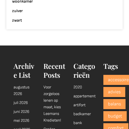
woonkamer
zuiver
zwart
Archiv
Recent
Catego
Tags
e List
Posts
rieën
accessoire
augustus
Voor
2020
advies
2026
zorgeloos
appartement
lenen op
juli 2026
balans
artifort
maat, kies
juni 2026
Leemans
badkamer
budget
Kredieten!
mei 2026
bank
comfort