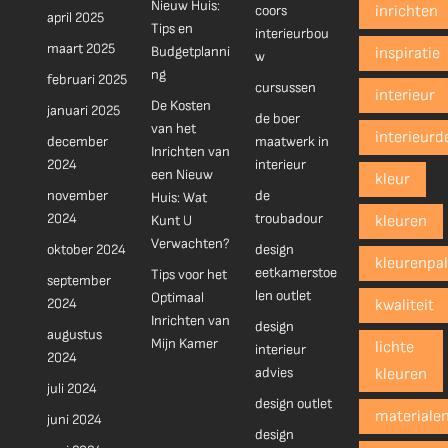
Nieuw Huis:
coors
inrichten
april 2025
Tips en
interieurbou
maart 2025
Budgetplanni
inspiratie
w
ng
februari 2025
cursussen
interieur
De Kosten
januari 2025
de boer
van het
interieurd
december
maatwerk in
Inrichten van
2024
interieur
een Nieuw
kleur
november
de
Huis: Wat
2024
troubadour
Kunt U
kleuren
Verwachten?
oktober 2024
design
kleurenpal
eetkamerstoe
Tips voor het
september
len outlet
Optimaal
2024
kwaliteit
Inrichten van
design
augustus
Mijn Kamer
lichte
interieur
2024
advies
kleuren
juli 2024
design outlet
materiale
juni 2024
design