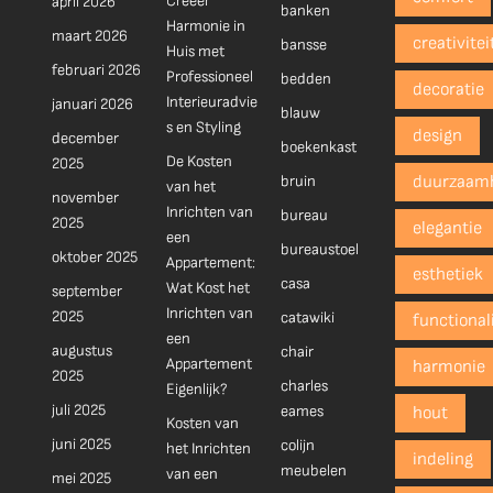
Creëer
april 2026
banken
Harmonie in
maart 2026
creativitei
bansse
Huis met
februari 2026
Professioneel
bedden
decoratie
Interieuradvie
januari 2026
blauw
s en Styling
design
december
boekenkast
De Kosten
2025
bruin
duurzaam
van het
november
Inrichten van
bureau
2025
elegantie
een
bureaustoel
oktober 2025
Appartement:
esthetiek
casa
Wat Kost het
september
Inrichten van
2025
catawiki
functionali
een
augustus
chair
Appartement
harmonie
2025
charles
Eigenlijk?
juli 2025
eames
hout
Kosten van
juni 2025
colijn
het Inrichten
indeling
meubelen
van een
mei 2025