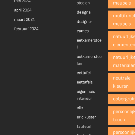
mei 2024
stoelen
meubels
april 2024
designa
multifunct
maart 2024
designer
meubels
februari 2024
eames
natuurlijk
eetkamerstoe
elemente
l
eetkamerstoe
natuurlijk
len
materiale
eettafel
neutrale
eettafels
kleuren
eigen huis
interieur
opbergrui
elle
persoonlij
eric kuster
touch
fauteuil
persoonlij