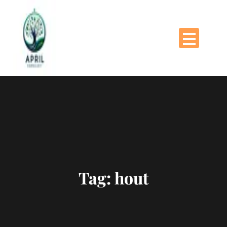
Naar
de
inhoud
gaan
Tag:
hout