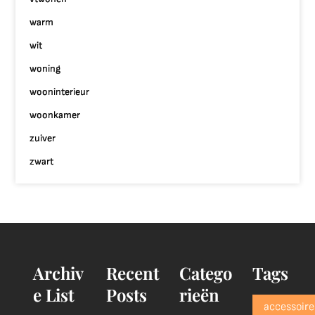
warm
wit
woning
wooninterieur
woonkamer
zuiver
zwart
Archiv
Recent
Catego
Tags
e List
Posts
rieën
accessoire