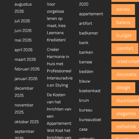
augustus
Voor
2020
advies
2026
zorgeloos
appartement
lenen op
juli 2026
balans
artifort
maat, kies
juni 2026
Leemans
badkamer
budget
Kredieten!
mei 2026
bank
comfort
Creëer
april 2026
banken
Harmonie in
maart 2026
creativitei
bansse
Huis met
februari 2026
Professioneel
bedden
decoratie
Interieuradvie
januari 2026
blauw
s en Styling
design
december
boekenkast
De Kosten
2025
bruin
duurzaam
van het
november
Inrichten van
bureau
2025
elegantie
een
bureaustoel
oktober 2025
Appartement:
esthetiek
casa
Wat Kost het
september
Inrichten van
2025
catawiki