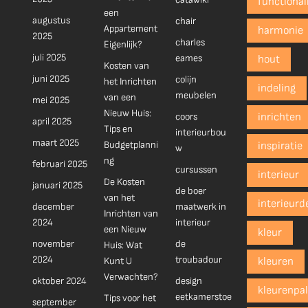
functionali
een
augustus
chair
Appartement
harmonie
2025
charles
Eigenlijk?
juli 2025
eames
hout
Kosten van
juni 2025
colijn
het Inrichten
indeling
meubelen
van een
mei 2025
Nieuw Huis:
coors
inrichten
april 2025
Tips en
interieurbou
maart 2025
Budgetplanni
inspiratie
w
ng
februari 2025
cursussen
interieur
De Kosten
januari 2025
de boer
van het
interieurd
december
maatwerk in
Inrichten van
2024
interieur
een Nieuw
kleur
november
de
Huis: Wat
2024
troubadour
Kunt U
kleuren
Verwachten?
oktober 2024
design
kleurenpal
eetkamerstoe
Tips voor het
september