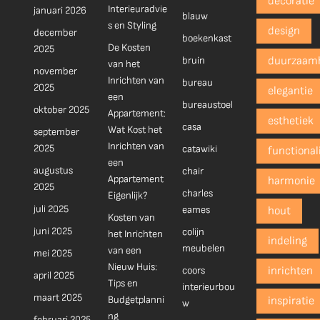
decoratie
Interieuradvie
januari 2026
blauw
s en Styling
design
december
boekenkast
De Kosten
2025
bruin
duurzaam
van het
november
Inrichten van
bureau
2025
elegantie
een
bureaustoel
oktober 2025
Appartement:
esthetiek
casa
Wat Kost het
september
Inrichten van
2025
catawiki
functionali
een
augustus
chair
Appartement
harmonie
2025
charles
Eigenlijk?
juli 2025
eames
hout
Kosten van
juni 2025
colijn
het Inrichten
indeling
meubelen
van een
mei 2025
Nieuw Huis:
coors
inrichten
april 2025
Tips en
interieurbou
maart 2025
Budgetplanni
inspiratie
w
ng
februari 2025