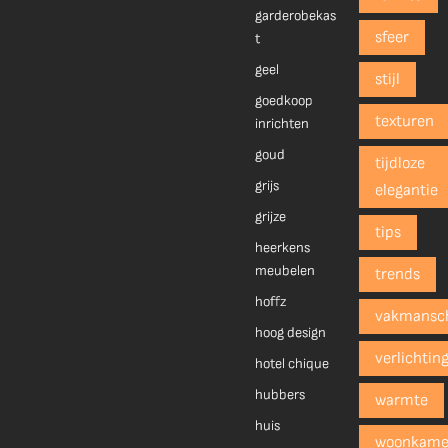
garderobekas
sfeer
t
geel
stijl
goedkoop
texturen
inrichten
goud
tijdloze
grijs
elegantie
grijze
tips
heerkens
meubelen
trends
hoffz
vakmansc
hoog design
verlichtin
hotel chique
hubbers
warmte
huis
woonkame