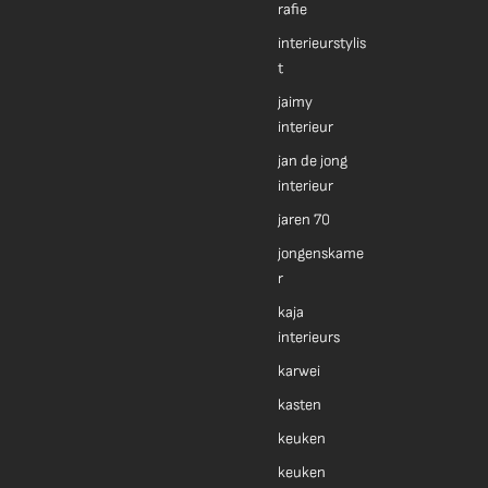
rafie
interieurstylis
t
jaimy
interieur
jan de jong
interieur
jaren 70
jongenskame
r
kaja
interieurs
karwei
kasten
keuken
keuken