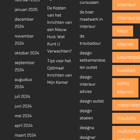
cursussen
interieur
De Kosten
januari 2025
de boer
van het
interieurd
december
maatwerk in
Inrichten van
2024
interieur
een Nieuw
kleur
november
de
Huis: Wat
2024
troubadour
Kunt U
kleuren
Verwachten?
oktober 2024
design
kleurenpal
eetkamerstoe
Tips voor het
september
len outlet
Optimaal
2024
kwaliteit
Inrichten van
design
augustus
Mijn Kamer
lichte
interieur
2024
advies
kleuren
juli 2024
design outlet
materiale
juni 2024
design
mei 2024
stoelen
meubels
april 2024
designa
multifunct
maart 2024
designer
meubels