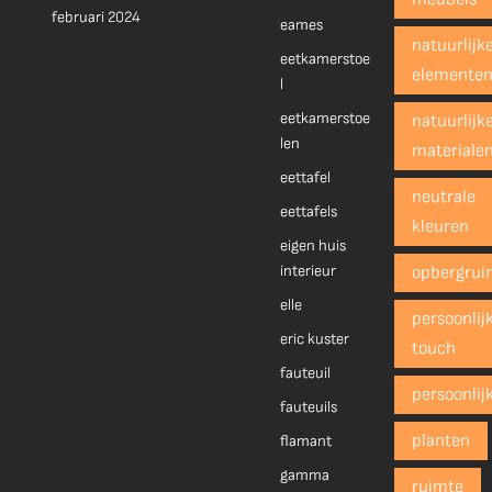
februari 2024
eames
natuurlijk
eetkamerstoe
elemente
l
eetkamerstoe
natuurlijk
len
materiale
eettafel
neutrale
eettafels
kleuren
eigen huis
interieur
opbergrui
elle
persoonlij
eric kuster
touch
fauteuil
persoonlij
fauteuils
planten
flamant
gamma
ruimte