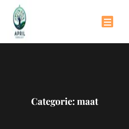
Naar
de
inhoud
gaan
Categorie:
maat