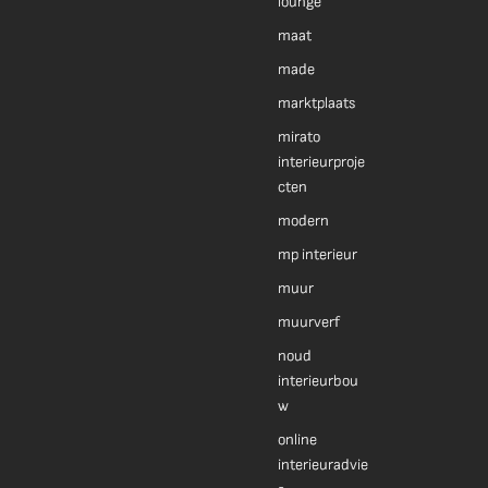
lounge
maat
made
marktplaats
mirato
interieurproje
cten
modern
mp interieur
muur
muurverf
noud
interieurbou
w
online
interieuradvie