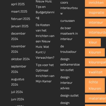
Nieuw Huis:
coors
inrichten
april 2025
Tips en
interieurbou
maart 2025
Budgetplanni
inspiratie
w
ng
februari 2025
cursussen
interieur
De Kosten
januari 2025
de boer
van het
interieurd
december
maatwerk in
Inrichten van
2024
interieur
een Nieuw
kleur
november
de
Huis: Wat
2024
troubadour
Kunt U
kleuren
Verwachten?
oktober 2024
design
kleurenpal
eetkamerstoe
Tips voor het
september
len outlet
Optimaal
2024
kwaliteit
Inrichten van
design
augustus
Mijn Kamer
lichte
interieur
2024
advies
kleuren
juli 2024
design outlet
materiale
juni 2024
design