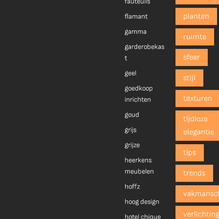
fauteuils
planten
flamant
gamma
ruimte
garderobekas
sfeer
t
geel
stijl
goedkoop
texturen
inrichten
goud
tijdloze
grijs
elegantie
grijze
tips
heerkens
meubelen
trends
hoffz
vakmansc
hoog design
verlichtin
hotel chique