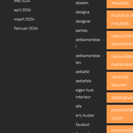
mei 2024
stoelen
meubels
april 2024
designa
multifunct
maart 2024
designer
meubels
februari 2024
eames
natuurlijk
eetkamerstoe
elemente
l
eetkamerstoe
natuurlijk
len
materiale
eettafel
neutrale
eettafels
kleuren
eigen huis
interieur
opbergrui
elle
persoonlij
eric kuster
touch
fauteuil
persoonlij