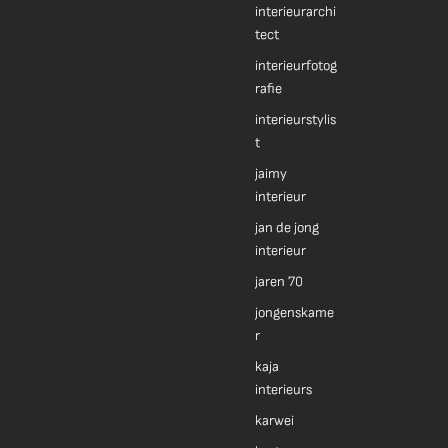
interieurarchi
tect
interieurfotog
rafie
interieurstylis
t
jaimy
interieur
jan de jong
interieur
jaren 70
jongenskame
r
kaja
interieurs
karwei