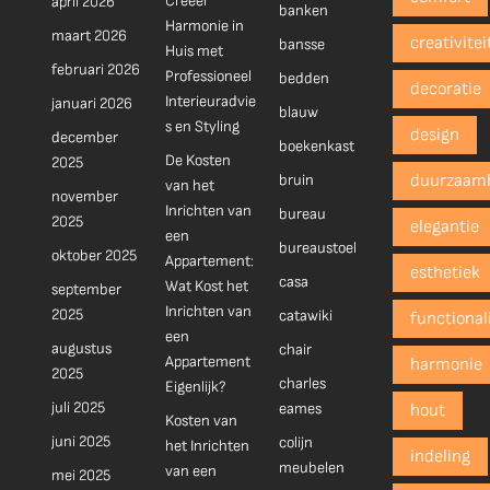
Creëer
april 2026
banken
Harmonie in
maart 2026
creativitei
bansse
Huis met
februari 2026
Professioneel
bedden
decoratie
Interieuradvie
januari 2026
blauw
s en Styling
design
december
boekenkast
De Kosten
2025
bruin
duurzaam
van het
november
Inrichten van
bureau
2025
elegantie
een
bureaustoel
oktober 2025
Appartement:
esthetiek
casa
Wat Kost het
september
Inrichten van
2025
catawiki
functionali
een
augustus
chair
Appartement
harmonie
2025
charles
Eigenlijk?
juli 2025
eames
hout
Kosten van
juni 2025
colijn
het Inrichten
indeling
meubelen
van een
mei 2025