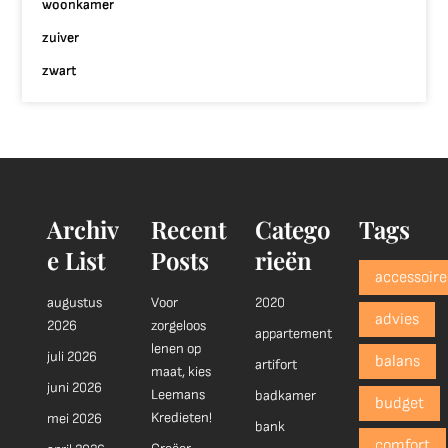
woonkamer
zuiver
zwart
Archiv
Recent
Catego
Tags
e List
Posts
rieën
accessoire
augustus
Voor
2020
advies
2026
zorgeloos
appartement
lenen op
juli 2026
balans
artifort
maat, kies
juni 2026
Leemans
badkamer
budget
Kredieten!
mei 2026
bank
comfort