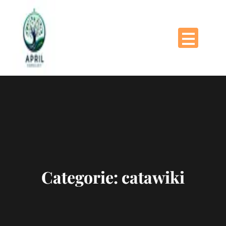
Naar
de
inhoud
gaan
Categorie:
catawiki