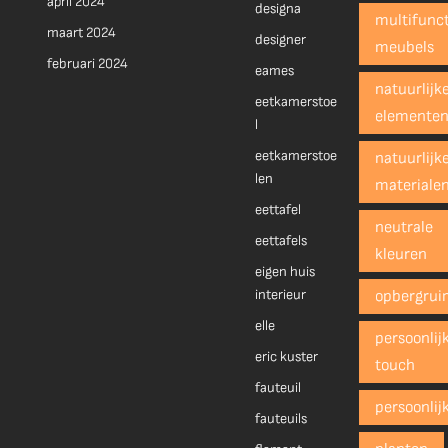
april 2024
designa
multifunct
maart 2024
designer
meubels
februari 2024
eames
natuurlijk
eetkamerstoe
elemente
l
eetkamerstoe
natuurlijk
len
materiale
eettafel
neutrale
eettafels
kleuren
eigen huis
interieur
opbergrui
elle
persoonlij
eric kuster
touch
fauteuil
persoonlij
fauteuils