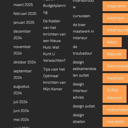
interieurbou
maart 2025
Budgetplanni
inspiratie
w
ng
februari 2025
cursussen
interieur
De Kosten
januari 2025
de boer
van het
interieurd
december
maatwerk in
Inrichten van
2024
interieur
een Nieuw
kleur
november
de
Huis: Wat
2024
troubadour
Kunt U
kleuren
Verwachten?
oktober 2024
design
kleurenpal
eetkamerstoe
Tips voor het
september
len outlet
Optimaal
2024
kwaliteit
Inrichten van
design
augustus
Mijn Kamer
lichte
interieur
2024
advies
kleuren
juli 2024
design outlet
materiale
juni 2024
design
mei 2024
stoelen
meubels