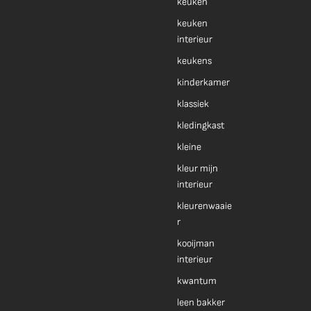
keuken
keuken
interieur
keukens
kinderkamer
klassiek
kledingkast
kleine
kleur mijn
interieur
kleurenwaaie
r
kooijman
interieur
kwantum
leen bakker