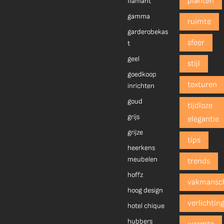
planten
flamant
gamma
ruimte
garderobekas
sfeer
t
geel
stijl
goedkoop
texturen
inrichten
goud
tijdloze
grijs
elegantie
grijze
tips
heerkens
meubelen
trends
hoffz
vakmansc
hoog design
verlichtin
hotel chique
hubbers