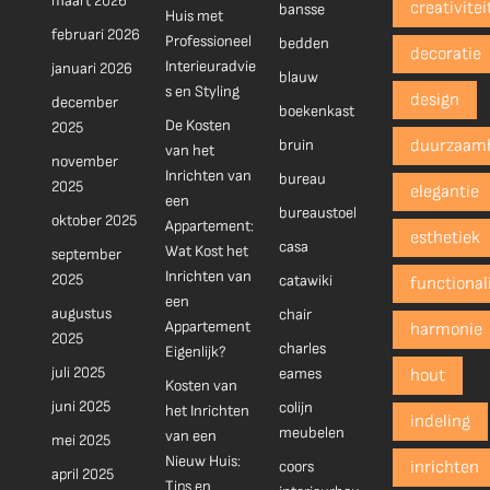
maart 2026
creativitei
bansse
Huis met
februari 2026
Professioneel
bedden
decoratie
Interieuradvie
januari 2026
blauw
s en Styling
design
december
boekenkast
De Kosten
2025
bruin
duurzaam
van het
november
Inrichten van
bureau
2025
elegantie
een
bureaustoel
oktober 2025
Appartement:
esthetiek
casa
Wat Kost het
september
Inrichten van
2025
catawiki
functionali
een
augustus
chair
Appartement
harmonie
2025
charles
Eigenlijk?
juli 2025
eames
hout
Kosten van
juni 2025
colijn
het Inrichten
indeling
meubelen
van een
mei 2025
Nieuw Huis:
coors
inrichten
april 2025
Tips en