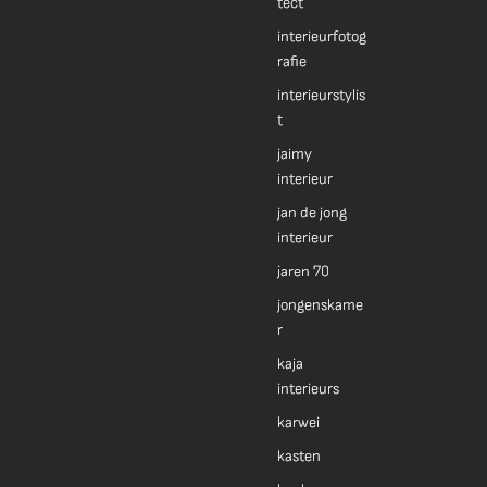
tect
interieurfotog
rafie
interieurstylis
t
jaimy
interieur
jan de jong
interieur
jaren 70
jongenskame
r
kaja
interieurs
karwei
kasten