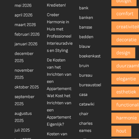
budget
Kredieten!
mei 2026
bank
comfort
Creëer
april 2026
banken
Harmonie in
maart 2026
creativitei
bansse
Huis met
februari 2026
Professioneel
bedden
decoratie
Interieuradvie
januari 2026
blauw
s en Styling
design
december
boekenkast
De Kosten
2025
bruin
duurzaam
van het
november
Inrichten van
bureau
2025
elegantie
een
bureaustoel
oktober 2025
Appartement:
esthetiek
casa
Wat Kost het
september
Inrichten van
2025
catawiki
functionali
een
augustus
chair
Appartement
harmonie
2025
charles
Eigenlijk?
juli 2025
eames
hout
Kosten van