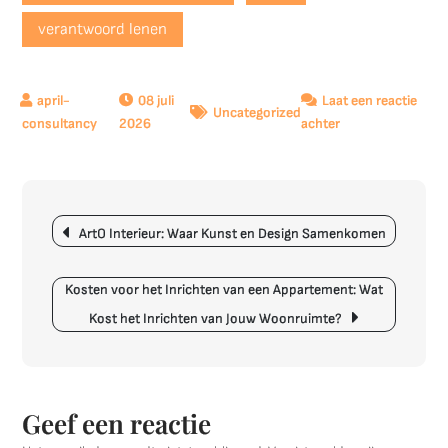
verantwoord lenen
08 juli
Laat een reactie
Uncategorized
op
2026
achter
Voor
zorgeloos
lenen
Berichtnavigatie
op
ArtO Interieur: Waar Kunst en Design Samenkomen
maat,
kies
Leemans
Kosten voor het Inrichten van een Appartement: Wat
Kredieten!
Kost het Inrichten van Jouw Woonruimte?
Geef een reactie