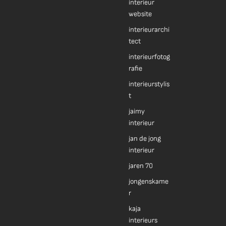
interieur
website
interieurarchi
tect
interieurfotog
rafie
interieurstylis
t
jaimy
interieur
jan de jong
interieur
jaren 70
jongenskame
r
kaja
interieurs