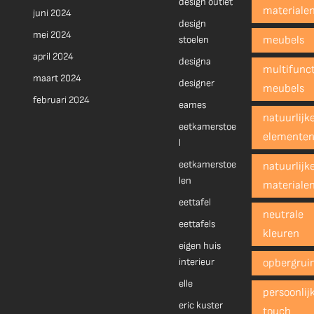
design outlet
materiale
juni 2024
design
mei 2024
stoelen
meubels
april 2024
designa
multifunct
maart 2024
designer
meubels
februari 2024
eames
natuurlijk
eetkamerstoe
elemente
l
eetkamerstoe
natuurlijk
len
materiale
eettafel
neutrale
eettafels
kleuren
eigen huis
interieur
opbergrui
elle
persoonlij
eric kuster
touch