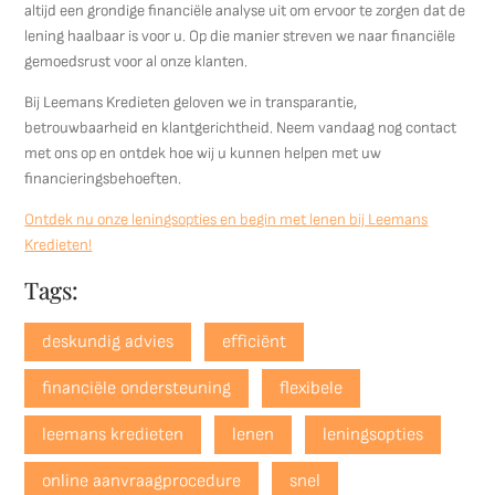
altijd een grondige financiële analyse uit om ervoor te zorgen dat de
lening haalbaar is voor u. Op die manier streven we naar financiële
gemoedsrust voor al onze klanten.
Bij Leemans Kredieten geloven we in transparantie,
betrouwbaarheid en klantgerichtheid. Neem vandaag nog contact
met ons op en ontdek hoe wij u kunnen helpen met uw
financieringsbehoeften.
Ontdek nu onze leningsopties en begin met lenen bij Leemans
Kredieten!
Tags:
deskundig advies
efficiënt
financiële ondersteuning
flexibele
leemans kredieten
lenen
leningsopties
online aanvraagprocedure
snel