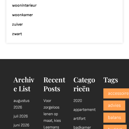
wooninterieur
woonkamer
zuiver
zwart
Archiv
Recent
Catego
Tags
e List
Posts
rieën
accessoire
augustus
Voor
2020
advies
2026
zorgeloos
appartement
lenen op
juli 2026
balans
artifort
maat, kies
juni 2026
Leemans
badkamer