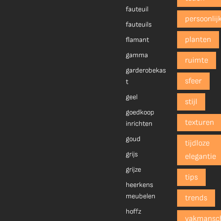
fauteuil
persoonlij
fauteuils
planten
flamant
gamma
ruimte
garderobekas
sfeer
t
geel
stijl
goedkoop
texturen
inrichten
goud
tijdloze
grijs
elegantie
grijze
tips
heerkens
meubelen
trends
hoffz
vakmansc