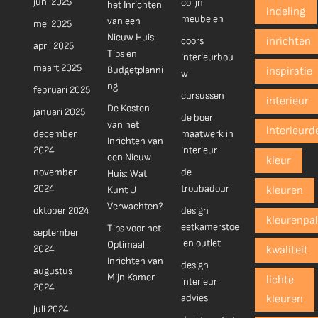
juni 2025
colijn
het Inrichten
indeling
meubelen
van een
mei 2025
Nieuw Huis:
coors
inrichten
april 2025
Tips en
interieurbou
maart 2025
Budgetplanni
inspiratie
w
ng
februari 2025
cursussen
interieur
De Kosten
januari 2025
de boer
van het
interieurd
december
maatwerk in
Inrichten van
2024
interieur
een Nieuw
kleur
november
de
Huis: Wat
2024
troubadour
Kunt U
kleuren
Verwachten?
oktober 2024
design
kleurenpal
eetkamerstoe
Tips voor het
september
len outlet
Optimaal
2024
kwaliteit
Inrichten van
design
augustus
Mijn Kamer
lichte
interieur
2024
advies
kleuren
juli 2024