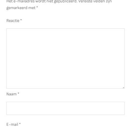
Het e-mailadres wordt niet gepubliceerd.
Vereiste velden zijn
gemarkeerd met
*
Reactie
*
Naam
*
E-mail
*