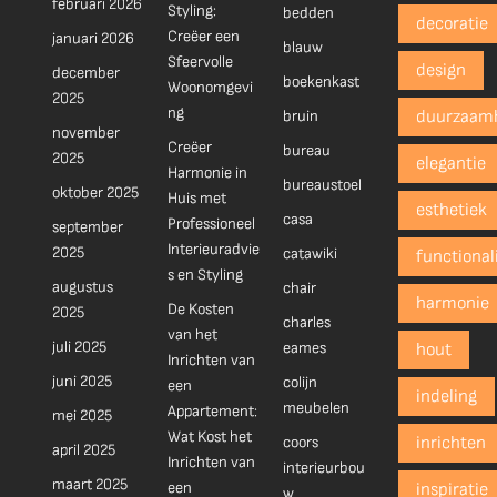
februari 2026
Styling:
bedden
decoratie
Creëer een
januari 2026
blauw
Sfeervolle
design
december
boekenkast
Woonomgevi
2025
ng
bruin
duurzaam
november
Creëer
bureau
2025
elegantie
Harmonie in
bureaustoel
oktober 2025
Huis met
esthetiek
casa
Professioneel
september
Interieuradvie
2025
catawiki
functionali
s en Styling
augustus
chair
harmonie
De Kosten
2025
charles
van het
juli 2025
eames
hout
Inrichten van
juni 2025
colijn
een
indeling
meubelen
Appartement:
mei 2025
Wat Kost het
coors
inrichten
april 2025
Inrichten van
interieurbou
maart 2025
een
inspiratie
w