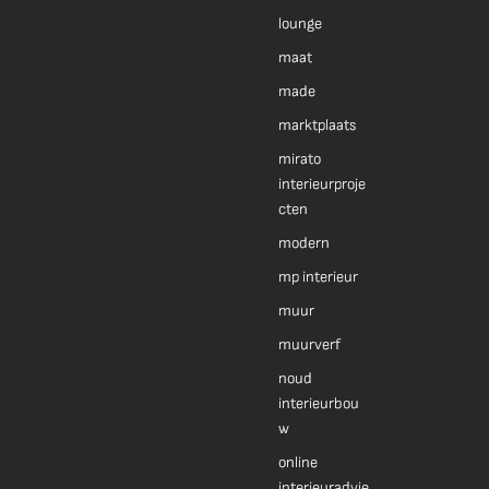
lounge
maat
made
marktplaats
mirato
interieurproje
cten
modern
mp interieur
muur
muurverf
noud
interieurbou
w
online
interieuradvie