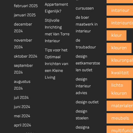
Appartement
februari 2025
cursussen
interieur
Eigenlijk?
januari 2025
de boer
Stijlvolle
interieurd
december
maatwerk in
Inrichting
2024
interieur
met Van Torre
kleur
november
de
Interieur
2024
troubadour
kleuren
Tips voor het
oktober 2024
design
Optimaal
kleurenpal
eetkamerstoe
Inrichten van
september
len outlet
een Kleine
2024
kwaliteit
Living
design
augustus
lichte
interieur
2024
advies
kleuren
juli 2024
design outlet
materiale
juni 2024
design
mei 2024
stoelen
meubels
april 2024
designa
multifunct