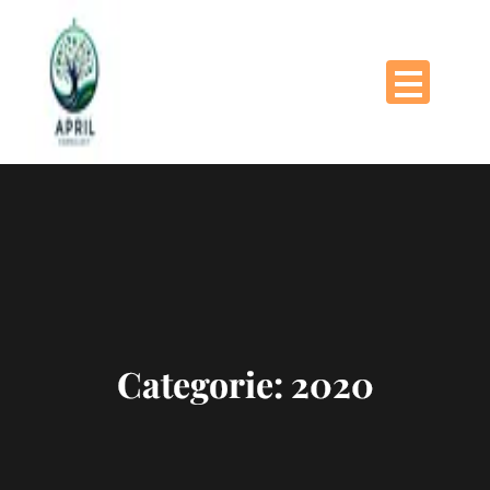
Naar
de
inhoud
gaan
Categorie:
2020