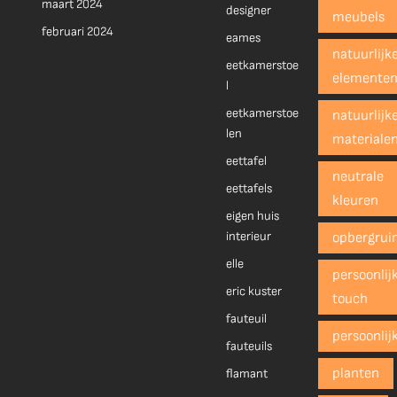
maart 2024
designer
meubels
februari 2024
eames
natuurlijk
eetkamerstoe
elemente
l
eetkamerstoe
natuurlijk
len
materiale
eettafel
neutrale
eettafels
kleuren
eigen huis
interieur
opbergrui
elle
persoonlij
eric kuster
touch
fauteuil
persoonlij
fauteuils
planten
flamant