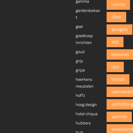
gamma
ruimte
garderobekas
sfeer
t
geel
spiegels
goedkoop
stijl
inrichten
goud
texturen
grijs
tips
grijze
trends
heerkens
meubelen
vakmansc
hoffz
verlichtin
hoog design
hotel chique
warmte
hubbers
woonkame
huis