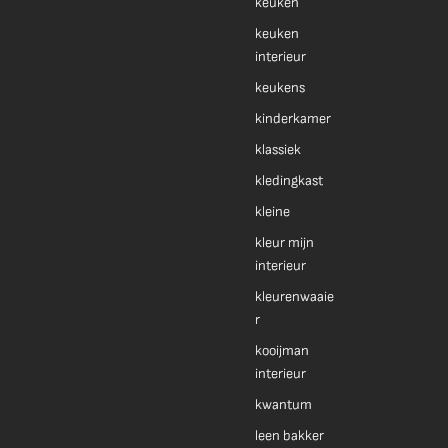
keuken
keuken
interieur
keukens
kinderkamer
klassiek
kledingkast
kleine
kleur mijn
interieur
kleurenwaaie
r
kooijman
interieur
kwantum
leen bakker