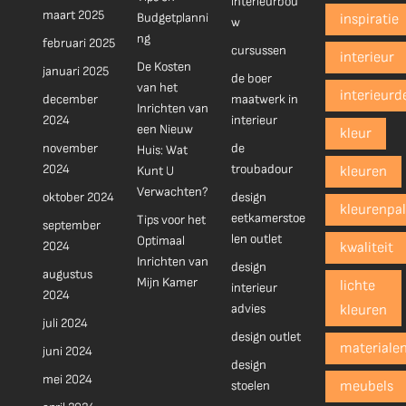
interieurbou
maart 2025
Budgetplanni
inspiratie
w
ng
februari 2025
cursussen
interieur
De Kosten
januari 2025
de boer
van het
interieurd
december
maatwerk in
Inrichten van
2024
interieur
een Nieuw
kleur
november
de
Huis: Wat
2024
troubadour
Kunt U
kleuren
Verwachten?
oktober 2024
design
kleurenpal
eetkamerstoe
Tips voor het
september
len outlet
Optimaal
2024
kwaliteit
Inrichten van
design
augustus
Mijn Kamer
lichte
interieur
2024
advies
kleuren
juli 2024
design outlet
materiale
juni 2024
design
mei 2024
stoelen
meubels