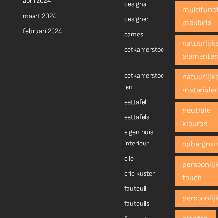
april 2024
designa
multifunct
maart 2024
designer
meubels
februari 2024
eames
natuurlijk
eetkamerstoe
elemente
l
eetkamerstoe
natuurlijk
len
materiale
eettafel
neutrale
eettafels
kleuren
eigen huis
interieur
opbergrui
elle
persoonlij
eric kuster
touch
fauteuil
persoonlij
fauteuils