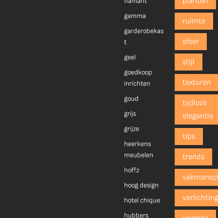
planten
flamant
gamma
ruimte
garderobekas
sfeer
t
geel
stijl
goedkoop
texturen
inrichten
goud
tijdloze
grijs
elegantie
grijze
tips
heerkens
meubelen
trends
hoffz
vakmansc
hoog design
verlichtin
hotel chique
hubbers