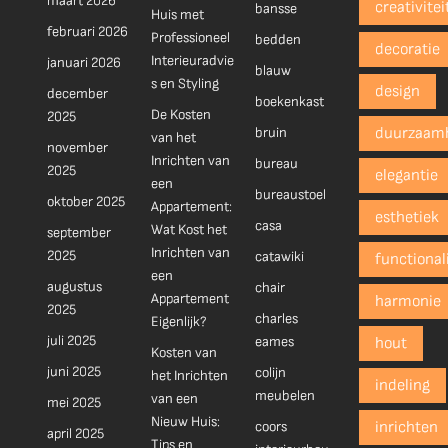
maart 2026
creativitei
bansse
Huis met
februari 2026
Professioneel
bedden
decoratie
Interieuradvie
januari 2026
blauw
s en Styling
design
december
boekenkast
De Kosten
2025
bruin
duurzaam
van het
november
Inrichten van
bureau
2025
elegantie
een
bureaustoel
oktober 2025
Appartement:
esthetiek
casa
Wat Kost het
september
Inrichten van
2025
catawiki
functionali
een
augustus
chair
Appartement
harmonie
2025
charles
Eigenlijk?
juli 2025
eames
hout
Kosten van
juni 2025
colijn
het Inrichten
indeling
meubelen
van een
mei 2025
Nieuw Huis:
coors
inrichten
april 2025
Tips en