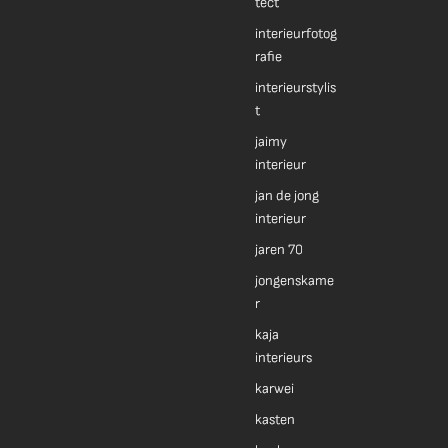
tect
interieurfotog
rafie
interieurstylis
t
jaimy
interieur
jan de jong
interieur
jaren 70
jongenskame
r
kaja
interieurs
karwei
kasten