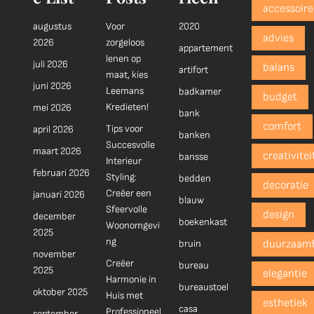
accessoire
augustus
Voor
2020
advies
2026
zorgeloos
appartement
lenen op
juli 2026
balans
artifort
maat, kies
juni 2026
Leemans
badkamer
budget
Kredieten!
mei 2026
bank
comfort
Tips voor
april 2026
banken
Succesvolle
maart 2026
creativitei
bansse
Interieur
februari 2026
Styling:
bedden
decoratie
Creëer een
januari 2026
blauw
Sfeervolle
design
december
boekenkast
Woonomgevi
2025
ng
bruin
duurzaam
november
Creëer
bureau
2025
elegantie
Harmonie in
bureaustoel
oktober 2025
Huis met
esthetiek
casa
Professioneel
september