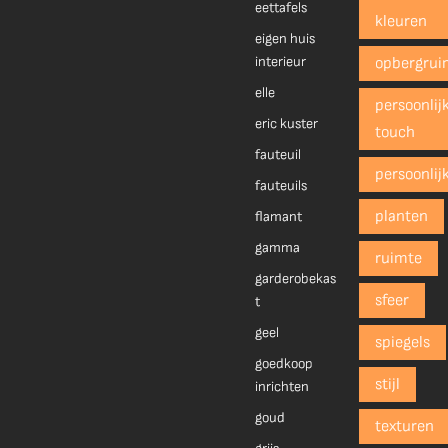
eettafels
kleuren
eigen huis
interieur
opbergrui
elle
persoonlij
eric kuster
touch
fauteuil
persoonlij
fauteuils
planten
flamant
gamma
ruimte
garderobekas
sfeer
t
geel
spiegels
goedkoop
stijl
inrichten
goud
texturen