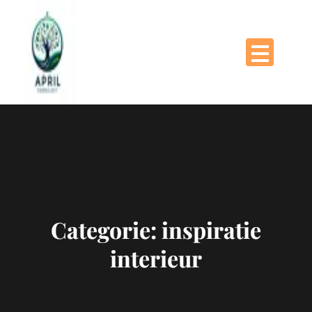
Naar
de
inhoud
gaan
Categorie:
inspiratie
interieur