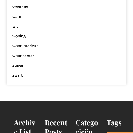
vtwonen
warm
wit
woning
wooninterieur
woonkamer
zuiver
zwart
Archiv
Recent
Catego
Tags
e List
Posts
rieën