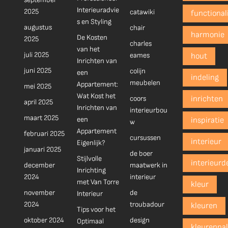
Interieuradvie
2025
catawiki
functionali
s en Styling
augustus
chair
harmonie
De Kosten
2025
charles
van het
juli 2025
eames
hout
Inrichten van
juni 2025
colijn
een
indeling
meubelen
Appartement:
mei 2025
Wat Kost het
coors
inrichten
april 2025
Inrichten van
interieurbou
maart 2025
een
inspiratie
w
Appartement
februari 2025
cursussen
interieur
Eigenlijk?
januari 2025
de boer
Stijlvolle
interieurd
december
maatwerk in
Inrichting
2024
interieur
met Van Torre
kleur
november
de
Interieur
2024
troubadour
kleuren
Tips voor het
oktober 2024
design
Optimaal
kleurenpal