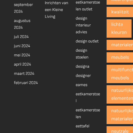
eetkamerstoe
Inrichten van
september
len outlet
een Kleine
2024
kwaliteit
Living
design
augustus
lichte
interieur
2024
advies
kleuren
juli 2024
design outlet
materiale
juni 2024
design
mei 2024
stoelen
meubels
april 2024
designa
multifunct
maart 2024
designer
meubels
februari 2024
eames
natuurlijk
eetkamerstoe
elemente
l
eetkamerstoe
natuurlijk
len
materiale
eettafel
neutrale