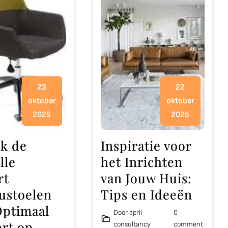
23
22
oktober
oktober
2025
2025
k de
Inspiratie voor
lle
het Inrichten
rt
van Jouw Huis:
ustoelen
Tips en Ideeën
Optimaal
Door april-
0
rt op
consultancy
comment