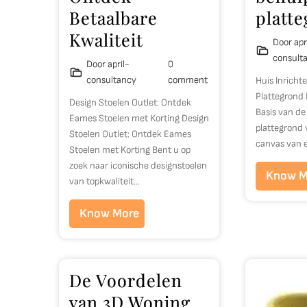
Betaalbare
platt
Kwaliteit
Door apr
consult
Door april-
0
consultancy
comment
Huis Inricht
Plattegrond 
Design Stoelen Outlet: Ontdek
Basis van de
Eames Stoelen met Korting Design
plattegrond 
Stoelen Outlet: Ontdek Eames
canvas van 
Stoelen met Korting Bent u op
zoek naar iconische designstoelen
Know M
van topkwaliteit…
Know More
De Voordelen
van 3D Woning