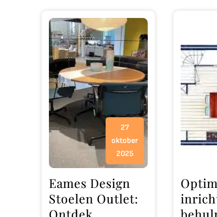
27
oktober
2025
Eames Design
Optima
Stoelen Outlet:
inric
Ontdek
behul