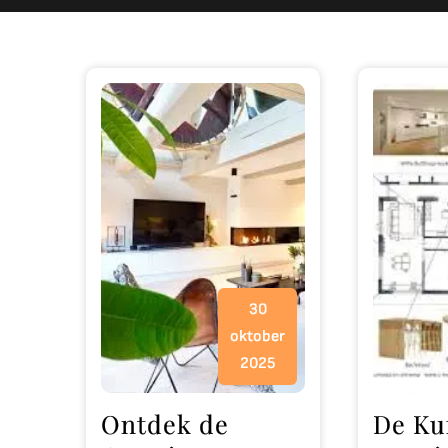
30
oktober
2025
Ontdek de
De Ku