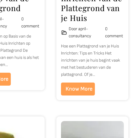
egrond
Plattegrond van
je Huis
il-
0
ancy
comment
Door april-
0
consultancy
comment
en op Basis van de
Huis Inrichten op
Hoe een Plattegrond van je Huis
 Plattegrond De
Inrichten: Tips en Tricks Het
van een huis is als het
inrichten van je huis begint vaak
een…
met het bestuderen van de
plattegrond. Of je…
ore
Know More