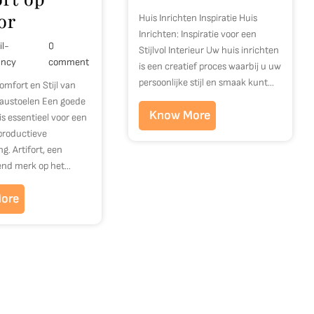
or
Huis Inrichten Inspiratie Huis
Inrichten: Inspiratie voor een
il-
0
Stijlvol Interieur Uw huis inrichten
ancy
comment
is een creatief proces waarbij u uw
persoonlijke stijl en smaak kunt…
mfort en Stijl van
eaustoelen Een goede
Know More
is essentieel voor een
productieve
. Artifort, een
nd merk op het…
ore