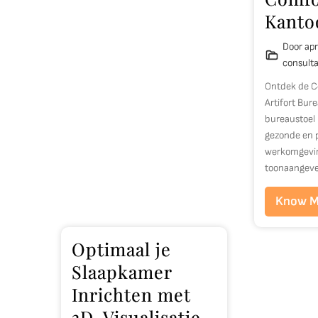
Kanto
Door apr
consult
Ontdek de Co
Artifort Bur
bureaustoel 
gezonde en 
werkomgeving
toonaangeve
Know M
Optimaal je
Slaapkamer
Inrichten met
3D-Visualisatie