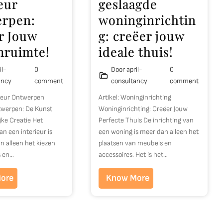
eur
geslaagde
rpen:
woninginrichtin
r Jouw
g: creëer jouw
ruimte!
ideale thuis!
il-
0
Door april-
0
ancy
comment
consultancy
comment
erieur Ontwerpen
Artikel: Woninginrichting
twerpen: De Kunst
Woninginrichting: Creëer Jouw
jke Creatie Het
Perfecte Thuis De inrichting van
n een interieur is
een woning is meer dan alleen het
n alleen het kiezen
plaatsen van meubels en
s en…
accessoires. Het is het…
ore
Know More