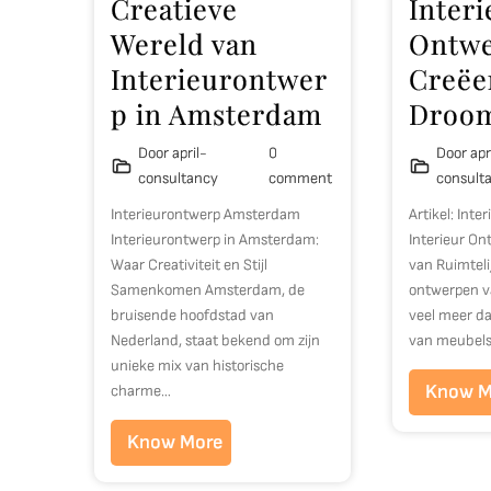
Creatieve
Interi
Wereld van
Ontwe
Interieurontwer
Creëe
p in Amsterdam
Droom
Door april-
0
Door apr
consultancy
comment
consult
Interieurontwerp Amsterdam
Artikel: Int
Interieurontwerp in Amsterdam:
Interieur On
Waar Creativiteit en Stijl
van Ruimteli
Samenkomen Amsterdam, de
ontwerpen va
bruisende hoofdstad van
veel meer da
Nederland, staat bekend om zijn
van meubel
unieke mix van historische
Know M
charme…
Know More