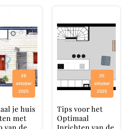
26
25
oktober
oktober
2025
2025
al je huis
Tips voor het
hten met
Optimaal
p van de
Inrichten van de