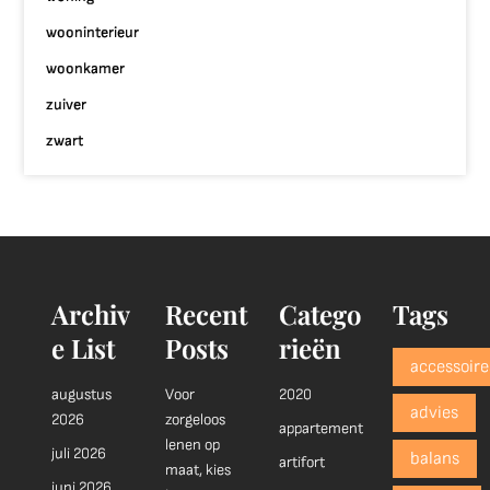
wooninterieur
woonkamer
zuiver
zwart
Archiv
Recent
Catego
Tags
e List
Posts
rieën
accessoire
augustus
Voor
2020
advies
2026
zorgeloos
appartement
lenen op
juli 2026
balans
artifort
maat, kies
juni 2026