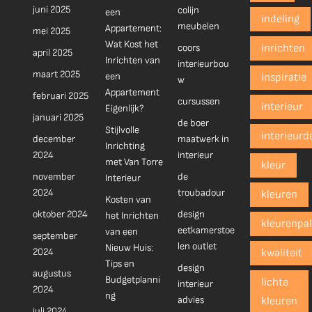
juni 2025
colijn
een
indeling
meubelen
Appartement:
mei 2025
Wat Kost het
coors
inrichten
april 2025
Inrichten van
interieurbou
maart 2025
een
inspiratie
w
Appartement
februari 2025
cursussen
interieur
Eigenlijk?
januari 2025
de boer
Stijlvolle
interieurd
december
maatwerk in
Inrichting
2024
interieur
met Van Torre
kleur
november
de
Interieur
2024
troubadour
kleuren
Kosten van
oktober 2024
design
het Inrichten
kleurenpal
eetkamerstoe
van een
september
len outlet
Nieuw Huis:
2024
kwaliteit
Tips en
design
augustus
Budgetplanni
lichte
interieur
2024
ng
advies
kleuren
juli 2024