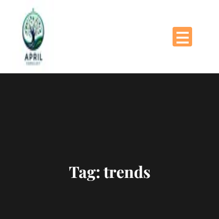
Naar
de
inhoud
gaan
Tag:
trends