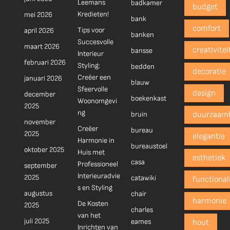
Leemans
badkamer
budget
Kredieten!
mei 2026
bank
comfort
Tips voor
april 2026
banken
Succesvolle
maart 2026
creativitei
bansse
Interieur
februari 2026
Styling:
bedden
decoratie
Creëer een
januari 2026
blauw
Sfeervolle
design
december
boekenkast
Woonomgevi
2025
ng
bruin
duurzaam
november
Creëer
bureau
2025
elegantie
Harmonie in
bureaustoel
oktober 2025
Huis met
esthetiek
casa
Professioneel
september
Interieuradvie
2025
catawiki
functionali
s en Styling
augustus
chair
harmonie
De Kosten
2025
charles
van het
juli 2025
eames
hout
Inrichten van