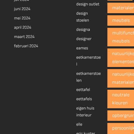
design outlet
materiale
juni 2024
design
mei 2024
stoelen
meubels
april 2024
designa
multifunct
maart 2024
designer
meubels
februari 2024
eames
natuurlijk
eetkamerstoe
elemente
l
eetkamerstoe
natuurlijk
len
materiale
eettafel
neutrale
eettafels
kleuren
eigen huis
interieur
opbergrui
elle
persoonlij
eric kuster