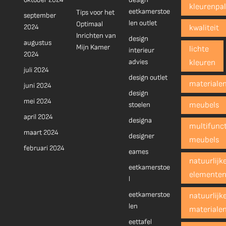
kleurenpal
eetkamerstoe
Tips voor het
september
len outlet
Optimaal
2024
kwaliteit
Inrichten van
design
augustus
Mijn Kamer
lichte
interieur
2024
advies
kleuren
juli 2024
design outlet
materiale
juni 2024
design
mei 2024
stoelen
meubels
april 2024
designa
multifunct
maart 2024
designer
meubels
februari 2024
eames
natuurlijk
eetkamerstoe
elemente
l
eetkamerstoe
natuurlijk
len
materiale
eettafel