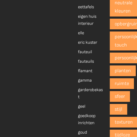
neutrale
eettafels
kleuren
eigen huis
interieur
opbergrui
elle
persoonlij
eric kuster
touch
fauteuil
persoonlij
fauteuils
planten
flamant
gamma
ruimte
garderobekas
sfeer
t
geel
stijl
goedkoop
texturen
inrichten
goud
tijdloze