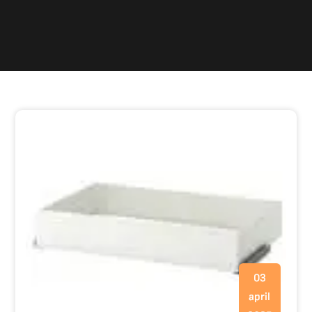
03
april