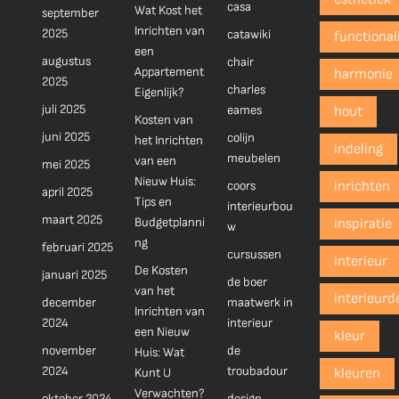
casa
Wat Kost het
september
Inrichten van
2025
catawiki
functionali
een
augustus
chair
Appartement
harmonie
2025
charles
Eigenlijk?
juli 2025
eames
hout
Kosten van
juni 2025
colijn
het Inrichten
indeling
meubelen
van een
mei 2025
Nieuw Huis:
coors
inrichten
april 2025
Tips en
interieurbou
maart 2025
Budgetplanni
inspiratie
w
ng
februari 2025
cursussen
interieur
De Kosten
januari 2025
de boer
van het
interieurd
december
maatwerk in
Inrichten van
2024
interieur
een Nieuw
kleur
november
de
Huis: Wat
2024
troubadour
Kunt U
kleuren
Verwachten?
oktober 2024
design