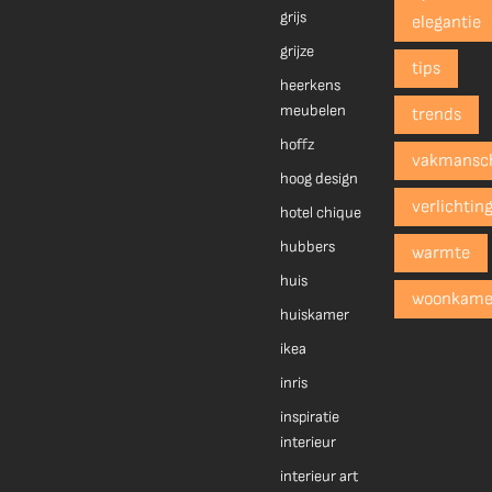
grijs
elegantie
grijze
tips
heerkens
meubelen
trends
hoffz
vakmansc
hoog design
verlichtin
hotel chique
hubbers
warmte
huis
woonkame
huiskamer
ikea
inris
inspiratie
interieur
interieur art