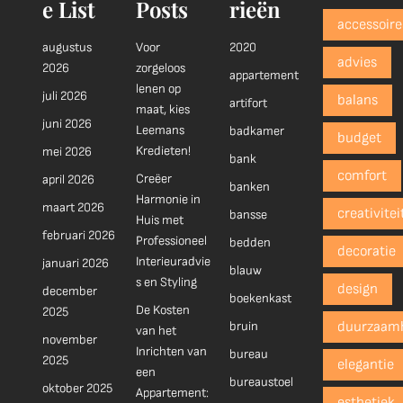
e List
Posts
rieën
accessoire
augustus
Voor
2020
advies
2026
zorgeloos
appartement
lenen op
juli 2026
balans
artifort
maat, kies
juni 2026
Leemans
badkamer
budget
Kredieten!
mei 2026
bank
comfort
Creëer
april 2026
banken
Harmonie in
maart 2026
creativitei
bansse
Huis met
februari 2026
Professioneel
bedden
decoratie
Interieuradvie
januari 2026
blauw
s en Styling
design
december
boekenkast
De Kosten
2025
bruin
duurzaam
van het
november
Inrichten van
bureau
2025
elegantie
een
bureaustoel
oktober 2025
Appartement:
esthetiek