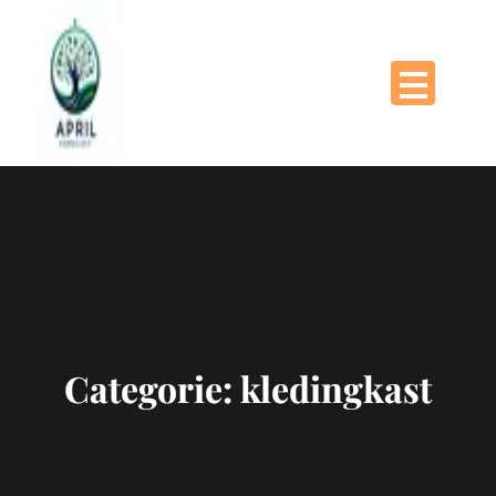
Naar
de
inhoud
gaan
Categorie:
kledingkast