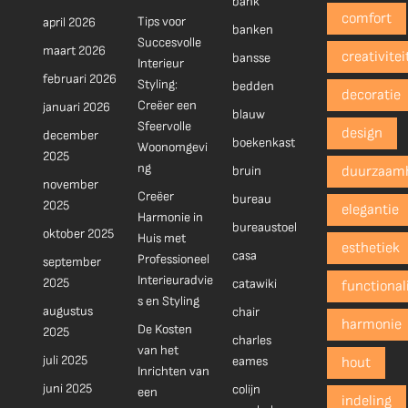
bank
comfort
Tips voor
april 2026
banken
Succesvolle
maart 2026
creativitei
bansse
Interieur
februari 2026
Styling:
bedden
decoratie
Creëer een
januari 2026
blauw
Sfeervolle
design
december
boekenkast
Woonomgevi
2025
ng
bruin
duurzaam
november
Creëer
bureau
2025
elegantie
Harmonie in
bureaustoel
oktober 2025
Huis met
esthetiek
casa
Professioneel
september
Interieuradvie
2025
catawiki
functionali
s en Styling
augustus
chair
harmonie
De Kosten
2025
charles
van het
juli 2025
eames
hout
Inrichten van
juni 2025
colijn
een
indeling