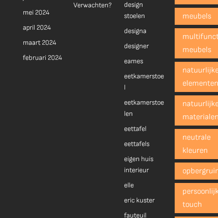
design
Verwachten?
mei 2024
stoelen
meubels
april 2024
designa
multifunct
maart 2024
designer
meubels
februari 2024
eames
natuurlijk
eetkamerstoe
elemente
l
eetkamerstoe
natuurlijk
len
materiale
eettafel
neutrale
eettafels
kleuren
eigen huis
interieur
opbergrui
elle
persoonlij
eric kuster
touch
fauteuil