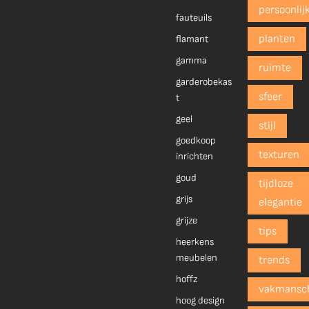
persoonlij
fauteuils
planten
flamant
gamma
ruimte
garderobekas
sfeer
t
geel
stijl
goedkoop
texturen
inrichten
goud
tijdloze
grijs
elegantie
grijze
tips
heerkens
meubelen
trends
hoffz
vakmansc
hoog design