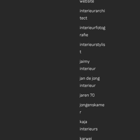
website
interieurarchi
tect
interieurfotog
rafie
interieurstylis
t
jaimy
interieur
jan de jong
interieur
jaren 70
jongenskame
r
kaja
interieurs
karwei