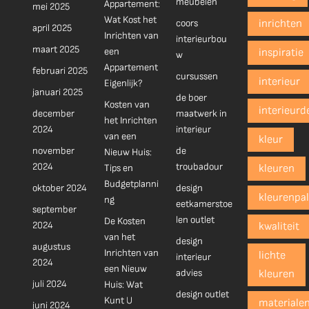
meubelen
Appartement:
mei 2025
Wat Kost het
coors
inrichten
april 2025
Inrichten van
interieurbou
maart 2025
een
inspiratie
w
Appartement
februari 2025
cursussen
interieur
Eigenlijk?
januari 2025
de boer
Kosten van
interieurd
december
maatwerk in
het Inrichten
2024
interieur
van een
kleur
november
de
Nieuw Huis:
2024
troubadour
Tips en
kleuren
Budgetplanni
oktober 2024
design
kleurenpal
ng
eetkamerstoe
september
len outlet
De Kosten
2024
kwaliteit
van het
design
augustus
Inrichten van
lichte
interieur
2024
een Nieuw
advies
kleuren
juli 2024
Huis: Wat
design outlet
Kunt U
materiale
juni 2024