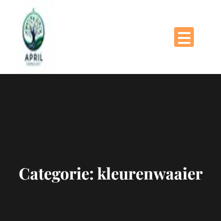
Naar
de
inhoud
gaan
Categorie:
kleurenwaaier