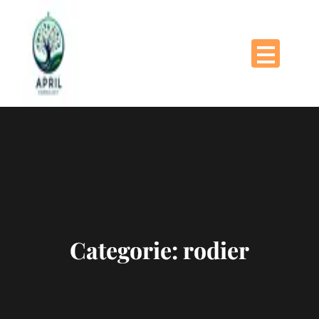
Naar
de
inhoud
gaan
Categorie:
rodier