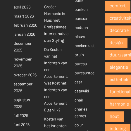
bank
comfort
Creëer
april 2026
banken
Harmonie in
maart 2026
creativitei
bansse
Huis met
februari 2026
Professioneel
bedden
decoratie
Interieuradvie
januari 2026
blauw
s en Styling
design
december
boekenkast
De Kosten
2025
bruin
duurzaam
van het
november
Inrichten van
bureau
2025
elegantie
een
bureaustoel
oktober 2025
Appartement:
esthetiek
casa
Wat Kost het
september
Inrichten van
2025
catawiki
functionali
een
augustus
chair
Appartement
harmonie
2025
charles
Eigenlijk?
juli 2025
eames
hout
Kosten van
juni 2025
colijn
het Inrichten
indeling