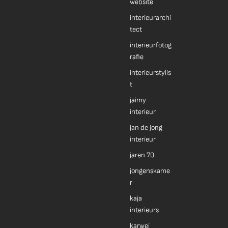
website
interieurarchi
tect
interieurfotog
rafie
interieurstylis
t
jaimy
interieur
jan de jong
interieur
jaren 70
jongenskame
r
kaja
interieurs
karwei