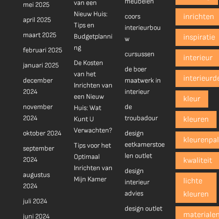
meubelen
van een
mei 2025
Nieuw Huis:
coors
inrichten
april 2025
Tips en
interieurbou
maart 2025
Budgetplanni
inspiratie
w
ng
februari 2025
cursussen
interieur
De Kosten
januari 2025
de boer
van het
interieurd
december
maatwerk in
Inrichten van
2024
interieur
een Nieuw
kleur
november
de
Huis: Wat
2024
troubadour
Kunt U
kleuren
Verwachten?
oktober 2024
design
kleurenpal
eetkamerstoe
Tips voor het
september
len outlet
Optimaal
2024
kwaliteit
Inrichten van
design
augustus
Mijn Kamer
lichte
interieur
2024
advies
kleuren
juli 2024
design outlet
materiale
juni 2024