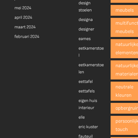
design
mei 2024
stoelen
meubels
april 2024
designa
multifunct
maart 2024
designer
meubels
februari 2024
eames
natuurlijk
eetkamerstoe
elemente
l
eetkamerstoe
natuurlijk
len
materiale
eettafel
neutrale
eettafels
kleuren
eigen huis
interieur
opbergrui
elle
persoonlij
eric kuster
touch
fauteuil