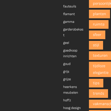
persoonlij
fauteuils
planten
flamant
gamma
ruimte
garderobekas
sfeer
t
geel
stijl
goedkoop
texturen
inrichten
goud
tijdloze
grijs
elegantie
grijze
tips
heerkens
meubelen
trends
hoffz
vakmansc
hoog design