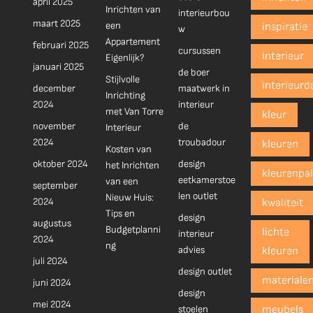
april 2025
Inrichten van
interieurbou
maart 2025
een
inspiratie
w
Appartement
februari 2025
cursussen
interieur
Eigenlijk?
januari 2025
de boer
Stijlvolle
interieurd
december
maatwerk in
Inrichting
2024
interieur
met Van Torre
kleur
november
de
Interieur
2024
troubadour
kleuren
Kosten van
oktober 2024
design
het Inrichten
kleurenpal
eetkamerstoe
van een
september
len outlet
Nieuw Huis:
2024
kwaliteit
Tips en
design
augustus
Budgetplanni
lichte
interieur
2024
ng
advies
kleuren
juli 2024
design outlet
materiale
juni 2024
design
mei 2024
stoelen
meubels