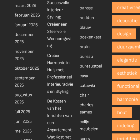
Succesvolle
maart 2026
creativitei
bansse
Interieur
februari 2026
Styling:
bedden
decoratie
Creëer een
januari 2026
blauw
Sfeervolle
design
december
boekenkast
Woonomgevi
2025
ng
bruin
duurzaam
november
Creëer
bureau
2025
elegantie
Harmonie in
bureaustoel
oktober 2025
Huis met
esthetiek
casa
Professioneel
september
Interieuradvie
2025
catawiki
functionali
s en Styling
augustus
chair
harmonie
De Kosten
2025
charles
van het
juli 2025
eames
hout
Inrichten van
juni 2025
colijn
een
indeling
meubelen
Appartement:
mei 2025
Wat Kost het
coors
inrichten