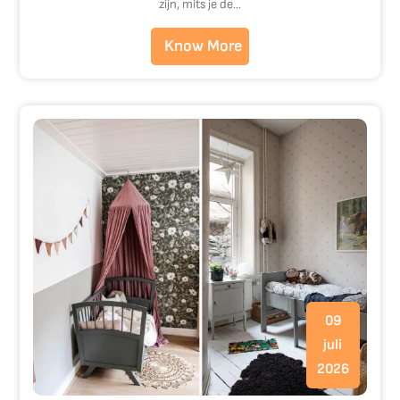
zijn, mits je de…
Know More
09
juli
2026