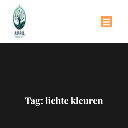
Naar
de
inhoud
gaan
Tag:
lichte kleuren