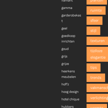
planten
flamant
gamma
ruimte
garderobekas
sfeer
t
geel
stijl
goedkoop
texturen
inrichten
goud
tijdloze
grijs
elegantie
grijze
tips
heerkens
meubelen
trends
hoffz
vakmansc
hoog design
verlichtin
hotel chique
hubbers