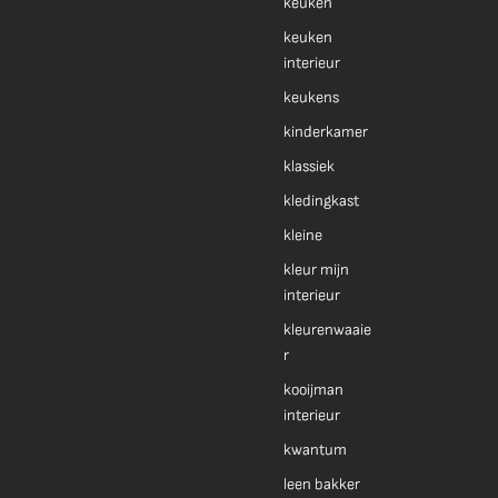
keuken
keuken
interieur
keukens
kinderkamer
klassiek
kledingkast
kleine
kleur mijn
interieur
kleurenwaaie
r
kooijman
interieur
kwantum
leen bakker