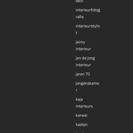
tect
interieurfotog
rafie
interieurstylis
t
jaimy
interieur
jan de jong
interieur
jaren 70
jongenskame
r
kaja
interieurs
karwei
kasten