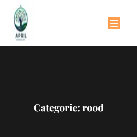
Naar
de
inhoud
gaan
Categorie:
rood