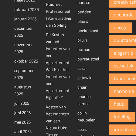
maart 2026
creativitei
bansse
Huis met
februari 2026
Professioneel
bedden
decoratie
Interieuradvie
januari 2026
blauw
s en Styling
design
december
boekenkast
De Kosten
2025
bruin
duurzaam
van het
november
Inrichten van
bureau
2025
elegantie
een
bureaustoel
oktober 2025
Appartement:
esthetiek
casa
Wat Kost het
september
Inrichten van
2025
catawiki
functionali
een
augustus
chair
Appartement
harmonie
2025
charles
Eigenlijk?
juli 2025
eames
hout
Kosten van
juni 2025
colijn
het Inrichten
indeling
meubelen
van een
mei 2025
Nieuw Huis:
coors
inrichten
april 2025
Tips en