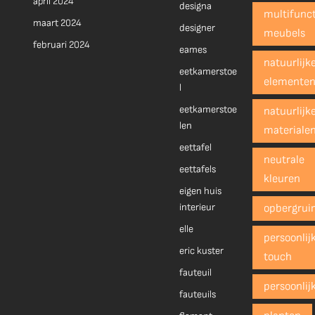
april 2024
designa
multifunct
maart 2024
designer
meubels
februari 2024
eames
natuurlijk
eetkamerstoe
elemente
l
eetkamerstoe
natuurlijk
len
materiale
eettafel
neutrale
eettafels
kleuren
eigen huis
interieur
opbergrui
elle
persoonlij
eric kuster
touch
fauteuil
persoonlij
fauteuils