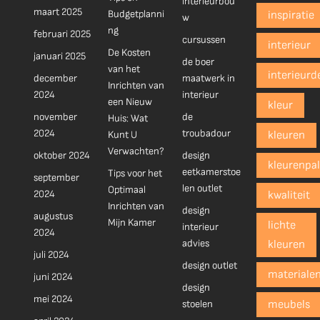
interieurbou
maart 2025
Budgetplanni
inspiratie
w
ng
februari 2025
cursussen
interieur
De Kosten
januari 2025
de boer
van het
interieurd
december
maatwerk in
Inrichten van
2024
interieur
een Nieuw
kleur
november
de
Huis: Wat
2024
troubadour
Kunt U
kleuren
Verwachten?
oktober 2024
design
kleurenpal
eetkamerstoe
Tips voor het
september
len outlet
Optimaal
2024
kwaliteit
Inrichten van
design
augustus
Mijn Kamer
lichte
interieur
2024
advies
kleuren
juli 2024
design outlet
materiale
juni 2024
design
mei 2024
stoelen
meubels