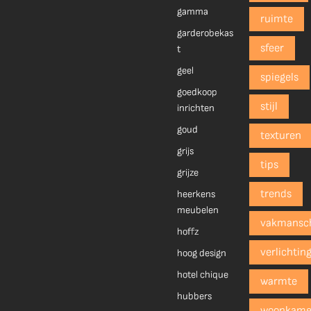
gamma
ruimte
garderobekas
sfeer
t
geel
spiegels
goedkoop
stijl
inrichten
goud
texturen
grijs
tips
grijze
trends
heerkens
meubelen
vakmansc
hoffz
verlichtin
hoog design
hotel chique
warmte
hubbers
woonkame