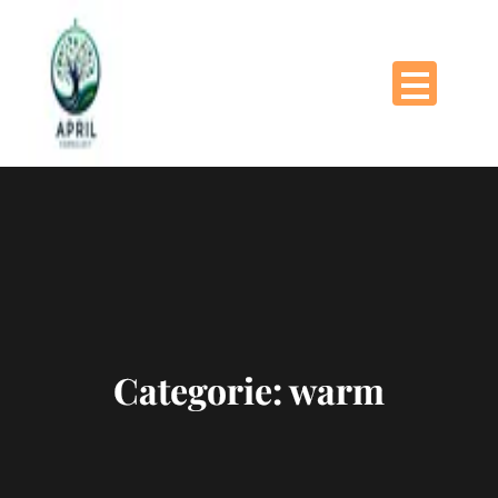
Naar
de
inhoud
gaan
Categorie:
warm