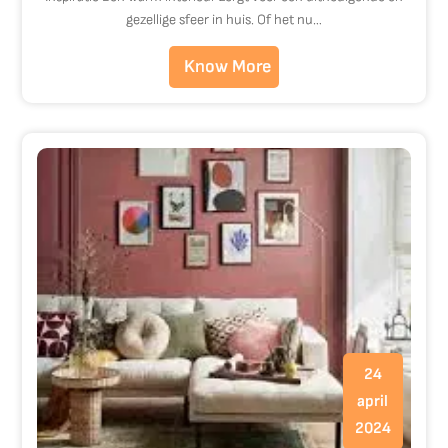
gezellige sfeer in huis. Of het nu…
Know More
24
april
2024