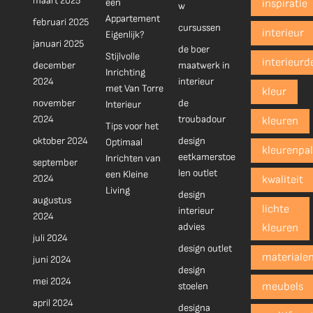
maart 2025
een
inspiratie
w
Appartement
februari 2025
cursussen
interieur
Eigenlijk?
januari 2025
de boer
Stijlvolle
interieurd
december
maatwerk in
Inrichting
2024
interieur
met Van Torre
kleur
november
de
Interieur
2024
troubadour
kleuren
Tips voor het
oktober 2024
design
Optimaal
kleurenpal
eetkamerstoe
Inrichten van
september
len outlet
een Kleine
2024
kwaliteit
Living
design
augustus
lichte
interieur
2024
advies
kleuren
juli 2024
design outlet
materiale
juni 2024
design
mei 2024
stoelen
meubels
april 2024
designa