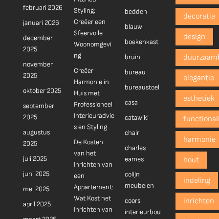
februari 2026
Styling:
bedden
decoratie
Creëer een
januari 2026
blauw
Sfeervolle
design
december
boekenkast
Woonomgevi
2025
ng
bruin
duurzaam
november
Creëer
bureau
2025
elegantie
Harmonie in
bureaustoel
oktober 2025
Huis met
esthetiek
casa
Professioneel
september
Interieuradvie
2025
catawiki
functionali
s en Styling
augustus
chair
harmonie
De Kosten
2025
charles
van het
juli 2025
eames
hout
Inrichten van
juni 2025
colijn
een
indeling
meubelen
Appartement:
mei 2025
Wat Kost het
coors
inrichten
april 2025
Inrichten van
interieurbou