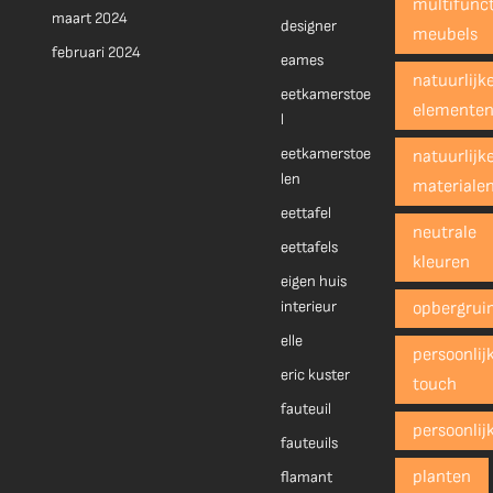
multifunct
maart 2024
designer
meubels
februari 2024
eames
natuurlijk
eetkamerstoe
elemente
l
eetkamerstoe
natuurlijk
len
materiale
eettafel
neutrale
eettafels
kleuren
eigen huis
interieur
opbergrui
elle
persoonlij
eric kuster
touch
fauteuil
persoonlij
fauteuils
planten
flamant