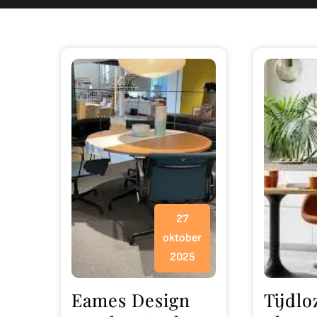
27
oktober
2025
Eames Design
Tijdlo