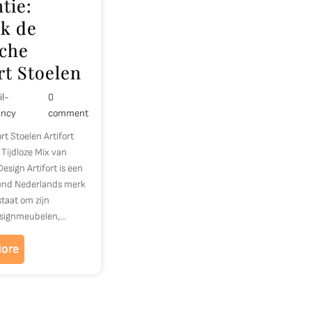
tie:
k de
sche
rt Stoelen
il-
0
ancy
comment
ort Stoelen Artifort
 Tijdloze Mix van
esign Artifort is een
end Nederlands merk
taat om zijn
esignmeubelen,…
ore