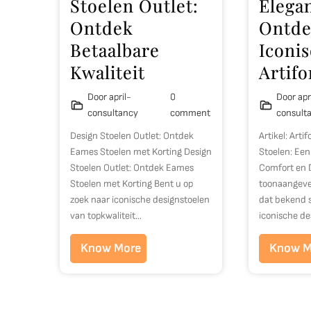
Stoelen Outlet:
Elegan
Ontdek
Ontde
Betaalbare
Iconi
Kwaliteit
Artifo
Door april-
0
Door apr
consultancy
comment
consult
Design Stoelen Outlet: Ontdek
Artikel: Artif
Eames Stoelen met Korting Design
Stoelen: Een
Stoelen Outlet: Ontdek Eames
Comfort en D
Stoelen met Korting Bent u op
toonaangev
zoek naar iconische designstoelen
dat bekend s
van topkwaliteit…
iconische d
Know More
Know M