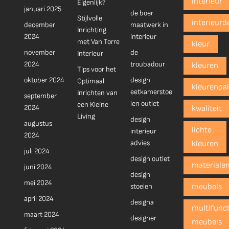
interieur
Eigenlijk?
januari 2025
de boer
Stijlvolle
interieurd
december
maatwerk in
Inrichting
2024
interieur
met Van Torre
kleur
november
de
Interieur
2024
troubadour
kleuren
Tips voor het
oktober 2024
design
Optimaal
kleurenpal
eetkamerstoe
Inrichten van
september
len outlet
een Kleine
2024
kwaliteit
Living
design
augustus
lichte
interieur
2024
advies
kleuren
juli 2024
design outlet
materiale
juni 2024
design
mei 2024
stoelen
meubels
april 2024
designa
multifunct
maart 2024
designer
meubels