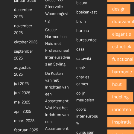
januari 2026
blauw
Sfeervolle
design
december
boekenkast
Woonomgevi
2025
ng
bruin
duurzaam
november
Creëer
bureau
2025
elegantie
Harmonie in
bureaustoel
oktober 2025
Huis met
esthetiek
casa
Professioneel
september
Interieuradvie
2025
catawiki
functionali
s en Styling
augustus
chair
harmonie
De Kosten
2025
charles
van het
juli 2025
eames
hout
Inrichten van
juni 2025
colijn
een
indeling
meubelen
Appartement:
mei 2025
Wat Kost het
coors
inrichten
april 2025
Inrichten van
interieurbou
maart 2025
een
inspiratie
w
Appartement
februari 2025
cursussen