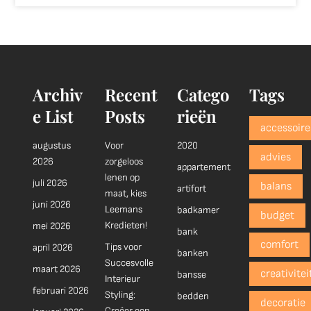
Archiv
Recent
Catego
Tags
e List
Posts
rieën
accessoire
augustus
Voor
2020
advies
2026
zorgeloos
appartement
lenen op
juli 2026
balans
artifort
maat, kies
juni 2026
Leemans
badkamer
budget
Kredieten!
mei 2026
bank
comfort
Tips voor
april 2026
banken
Succesvolle
maart 2026
creativitei
bansse
Interieur
februari 2026
Styling:
bedden
decoratie
Creëer een