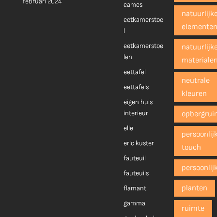
februari 2024
eames
natuurlijk
eetkamerstoe
elemente
l
eetkamerstoe
natuurlijk
len
materiale
eettafel
neutrale
eettafels
kleuren
eigen huis
interieur
opbergrui
elle
persoonlij
eric kuster
touch
fauteuil
persoonlij
fauteuils
planten
flamant
gamma
ruimte