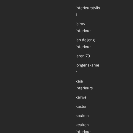
interieurstylis
t
jaimy
interieur
jan de jong
interieur
jaren 70
jongenskame
r
kaja
interieurs
karwei
kasten
keuken
keuken
interieur