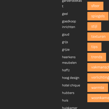
garderobekas
sfeer
t
geel
spiegels
goedkoop
stijl
inrichten
goud
texturen
grijs
tips
grijze
trends
heerkens
meubelen
vakmansc
hoffz
verlichtin
hoog design
hotel chique
warmte
hubbers
woonkame
huis
huiskamer