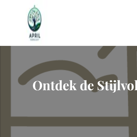
Naar
de
inhoud
gaan
Ontdek de Stijlvo