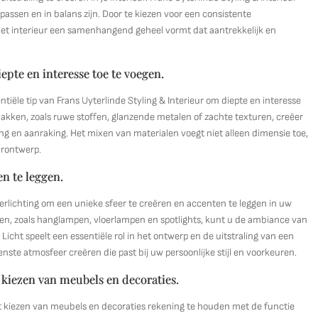
 passen en in balans zijn. Door te kiezen voor een consistente
het interieur een samenhangend geheel vormt dat aantrekkelijk en
pte en interesse toe te voegen.
tiële tip van Frans Uyterlinde Styling & Interieur om diepte en interesse
lakken, zoals ruwe stoffen, glanzende metalen of zachte texturen, creëer
ing en aanraking. Het mixen van materialen voegt niet alleen dimensie toe,
urontwerp.
en te leggen.
verlichting om een unieke sfeer te creëren en accenten te leggen in uw
nen, zoals hanglampen, vloerlampen en spotlights, kunt u de ambiance van
ht speelt een essentiële rol in het ontwerp en de uitstraling van een
nste atmosfeer creëren die past bij uw persoonlijke stijl en voorkeuren.
 kiezen van meubels en decoraties.
 het kiezen van meubels en decoraties rekening te houden met de functie