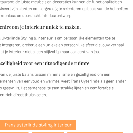
taurant, de juiste meubels en decoraties kunnen de functionaliteit en
viseert zijn klanten om zorgvuldig te selecteren op basis van de behoeften
armonieus en doordacht interieurontwerp.
venirs om je interieur uniek te maken.
s Uyterlinde Styling & Interieur is om persoonlijke elementen toe te
te integreren, creëer je een unieke en persoonlijke sfeer die jouw verhaal
 je interieur niet alleen stijlvol is, maar ook echt van jou.
ezelligheid voor een uitnodigende ruimte.
n van de juiste balans tussen minimalisme en gezelligheid om een
 elementen van eenvoud en warmte, weet Frans Uyterlinde als geen ander
ls gastvrij is. Het samenspel tussen strakke lijnen en comfortabele
n zich direct thuis voelen.
frans uyterlinde styling interieur