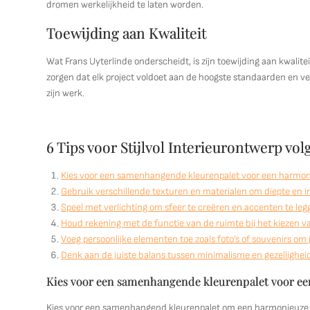
dromen werkelijkheid te laten worden.
Toewijding aan Kwaliteit
Wat Frans Uyterlinde onderscheidt, is zijn toewijding aan kwali
zorgen dat elk project voldoet aan de hoogste standaarden en verw
zijn werk.
6 Tips voor Stijlvol Interieurontwerp vo
Kies voor een samenhangende kleurenpalet voor een harmonie
Gebruik verschillende texturen en materialen om diepte en i
Speel met verlichting om sfeer te creëren en accenten te leg
Houd rekening met de functie van de ruimte bij het kiezen v
Voeg persoonlijke elementen toe zoals foto’s of souvenirs om 
Denk aan de juiste balans tussen minimalisme en gezellighei
Kies voor een samenhangende kleurenpalet voor ee
Kies voor een samenhangend kleurenpalet om een harmonieuze uitst