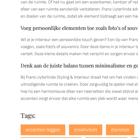
van de ruimte. Of het nu gaat om een woonkamer, kantoor of res
sfeer van een ruimte aanzienlijk verbeteren. Frans Uyterlinde ad
en doelen van de ruimte, zodat elk element bijdraagt aan een h
Voeg persoonlijke elementen toe zoals foto’s of sou
Wil je je interieur een persoonlijke touch geven? Een tip van Fran
voegen, zoals foto’s of souvenirs. Door deze items in je interieur 
vertelt. Deze kleine details maken het verschil en zorgen ervoor dat
Denk aan de juiste balans tussen minimalisme en g
Bij Frans Uyterlinde Styling & Interieur draait het om het vinde
uitnodigende ruimte te creëren. Door zorgvuldig te spelen met
hoe hij een harmonieuze sfeer kan neerzetten die zowel stijlvol a
accenten zorgt ervoor dat elke ruimte een plek wordt waar mense
Tags:
accenten leggen
creativiteit
diensten