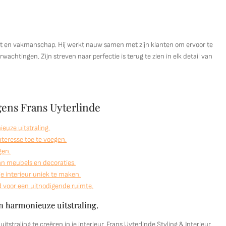
teit en vakmanschap. Hij werkt nauw samen met zijn klanten om ervoor te
achtingen. Zijn streven naar perfectie is terug te zien in elk detail van
lgens Frans Uyterlinde
uze uitstraling.
nteresse toe te voegen.
gen.
an meubels en decoraties.
je interieur uniek te maken.
d voor een uitnodigende ruimte.
n harmonieuze uitstraling.
raling te creëren in je interieur. Frans Uyterlinde Styling & Interieur