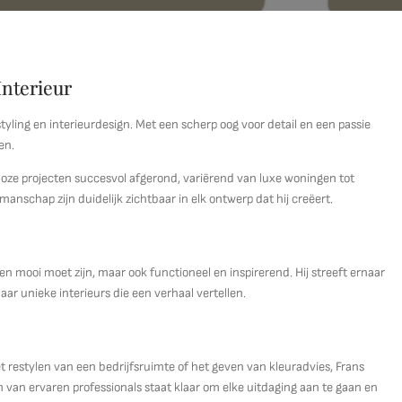
Interieur
ling en interieurdesign. Met een scherp oog voor detail en een passie
en.
talloze projecten succesvol afgerond, variërend van luxe woningen tot
anschap zijn duidelijk zichtbaar in elk ontwerp dat hij creëert.
en mooi moet zijn, maar ook functioneel en inspirerend. Hij streeft ernaar
naar unieke interieurs die een verhaal vertellen.
 restylen van een bedrijfsruimte of het geven van kleuradvies, Frans
 van ervaren professionals staat klaar om elke uitdaging aan te gaan en