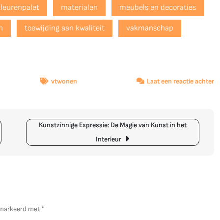
kleurenpalet
materialen
meubels en decoraties
n
toewijding aan kwaliteit
vakmanschap
o
vtwonen
Laat een reactie achter
O
d
St
Kunstzinnige Expressie: De Magie van Kunst in het
W
v
Interieur
F
Uy
St
&
In
gemarkeerd met
*