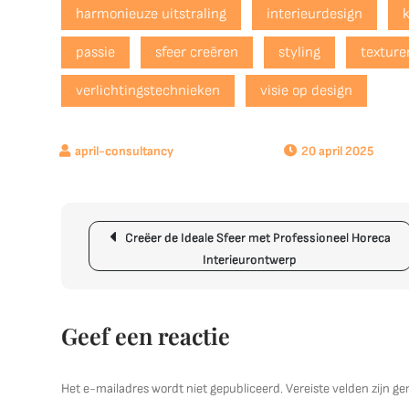
harmonieuze uitstraling
interieurdesign
passie
sfeer creëren
styling
texture
verlichtingstechnieken
visie op design
20 april 2025
Berichtnavigatie
Creëer de Ideale Sfeer met Professioneel Horeca
Interieurontwerp
Geef een reactie
Het e-mailadres wordt niet gepubliceerd.
Vereiste velden zijn 