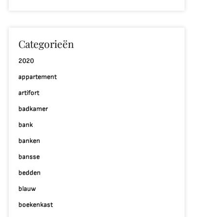
Categorieën
2020
appartement
p
ntdek
artifort
e
badkamer
ijlvolle
ereld
bank
an
banken
rans
bansse
terlinde
yling
bedden
blauw
terieur
boekenkast