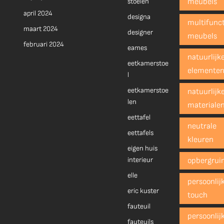
stoelen
meubels
april 2024
designa
multifunct
maart 2024
designer
meubels
februari 2024
eames
natuurlijk
eetkamerstoe
elemente
l
eetkamerstoe
natuurlijk
len
materiale
eettafel
neutrale
eettafels
kleuren
eigen huis
interieur
opbergrui
elle
persoonlij
eric kuster
touch
fauteuil
persoonlij
fauteuils