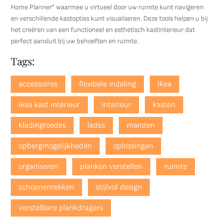
Home Planner” waarmee u virtueel door uw ruimte kunt navigeren
en verschillende kastopties kunt visualiseren. Deze tools helpen u bij
het creëren van een functioneel en esthetisch kastinterieur dat
perfect aansluit bij uw behoeften en ruimte.
Tags:
accessoires
flexibele indeling
ikea
ikea kast interieur
interieur
kasten
kledingroedes
lades
manden
opbergmogelijkheden
oplossingen
organiseren
planken verstellen
ruimte
schoenenrekken
stijlvol design
verstelbare plankdragers