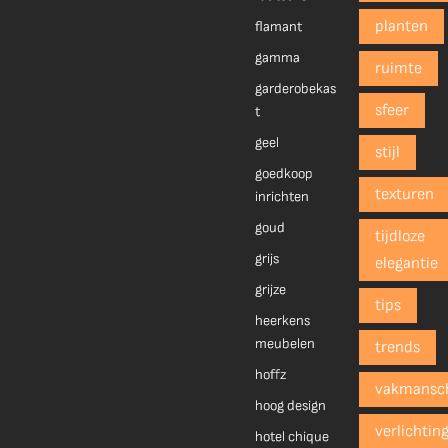
planten
flamant
gamma
ruimte
garderobekas
sfeer
t
geel
stijl
goedkoop
texturen
inrichten
goud
tijdloze
grijs
elegantie
grijze
tips
heerkens
meubelen
trends
hoffz
vakmansc
hoog design
verlichtin
hotel chique