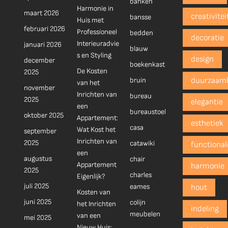
banken
Harmonie in
maart 2026
creativitei
bansse
Huis met
februari 2026
Professioneel
bedden
decoratie
Interieuradvie
januari 2026
blauw
s en Styling
design
december
boekenkast
De Kosten
2025
bruin
duurzaam
van het
november
Inrichten van
bureau
2025
elegantie
een
bureaustoel
oktober 2025
Appartement:
esthetiek
casa
Wat Kost het
september
Inrichten van
2025
catawiki
functionali
een
augustus
chair
Appartement
harmonie
2025
charles
Eigenlijk?
juli 2025
eames
hout
Kosten van
juni 2025
colijn
het Inrichten
indeling
meubelen
van een
mei 2025
Nieuw Huis: