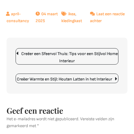
04 maart
ikea
,
Laat een reactie
op
2025
kledingkast
achter
Ontdek
de
Slimme
Berichtnavigatie
Oplossingen
Creëer een Sfeervol Thuis: Tips voor een Stijlvol Home
van
Interieur
IKEA
voor
Jouw
Creëer Warmte en Stijl: Houten Latten in het Interieur
Kast
Interieur
Geef een reactie
Het e-mailadres wordt niet gepubliceerd.
Vereiste velden zijn
gemarkeerd met
*