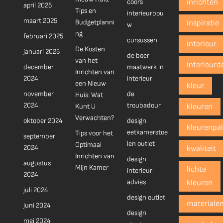
coors
inrichten
april 2025
Tips en
interieurbou
maart 2025
Budgetplanni
inspiratie
w
ng
februari 2025
cursussen
interieur
De Kosten
januari 2025
de boer
van het
interieurd
december
maatwerk in
Inrichten van
2024
interieur
een Nieuw
kleur
november
de
Huis: Wat
2024
troubadour
Kunt U
kleuren
Verwachten?
oktober 2024
design
kleurenpal
eetkamerstoe
Tips voor het
september
len outlet
Optimaal
2024
kwaliteit
Inrichten van
design
augustus
Mijn Kamer
lichte
interieur
2024
advies
kleuren
juli 2024
design outlet
materiale
juni 2024
design
mei 2024