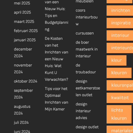
meubelen
van een
mei 2025
Nieuw Huis:
coors
inrichten
april 2025
Tips en
interieurbou
maart 2025
Budgetplanni
inspiratie
w
ng
februari 2025
cursussen
interieur
De Kosten
januari 2025
de boer
van het
interieurd
december
maatwerk in
Inrichten van
2024
interieur
een Nieuw
kleur
november
de
Huis: Wat
2024
troubadour
Kunt U
kleuren
Verwachten?
oktober 2024
design
kleurenpal
eetkamerstoe
Tips voor het
september
len outlet
Optimaal
2024
kwaliteit
Inrichten van
design
augustus
Mijn Kamer
lichte
interieur
2024
advies
kleuren
juli 2024
design outlet
materiale
juni 2024