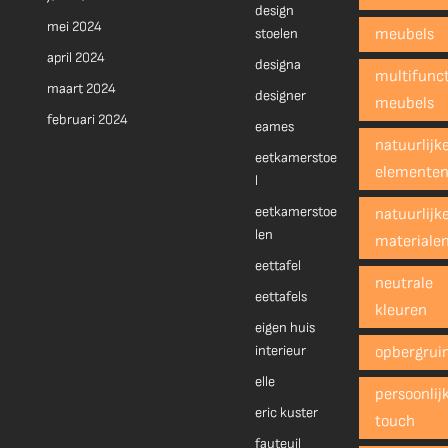
design
mei 2024
stoelen
meubels
april 2024
designa
multifunct
maart 2024
designer
meubels
februari 2024
eames
natuurlijk
eetkamerstoe
elemente
l
eetkamerstoe
natuurlijk
len
materiale
eettafel
neutrale
eettafels
kleuren
eigen huis
interieur
opbergrui
elle
persoonlij
eric kuster
touch
fauteuil