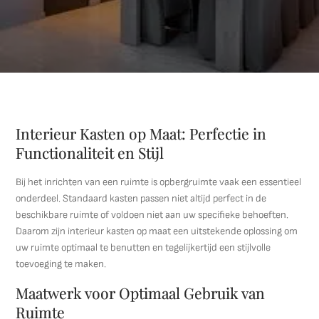
Interieur Kasten op Maat: Perfectie in
Functionaliteit en Stijl
Bij het inrichten van een ruimte is opbergruimte vaak een essentieel
onderdeel. Standaard kasten passen niet altijd perfect in de
beschikbare ruimte of voldoen niet aan uw specifieke behoeften.
Daarom zijn interieur kasten op maat een uitstekende oplossing om
uw ruimte optimaal te benutten en tegelijkertijd een stijlvolle
toevoeging te maken.
Maatwerk voor Optimaal Gebruik van
Ruimte