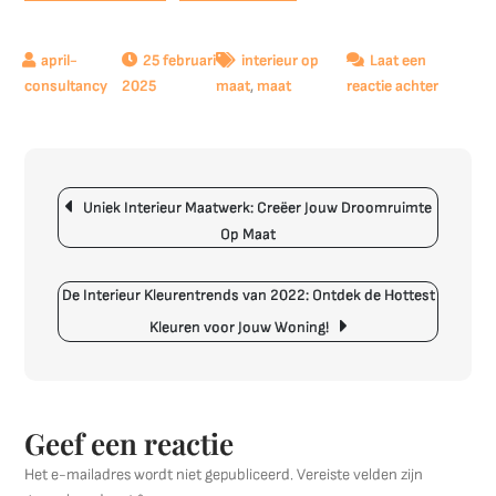
25 februari
interieur op
Laat een
op
2025
maat
,
maat
reactie achter
Maatwer
Interieur
Kasten:
Berichtnavigatie
Optimali
Uniek Interieur Maatwerk: Creëer Jouw Droomruimte
uw
Op Maat
Ruimte
met
Stijl
De Interieur Kleurentrends van 2022: Ontdek de Hottest
Kleuren voor Jouw Woning!
Geef een reactie
Het e-mailadres wordt niet gepubliceerd.
Vereiste velden zijn