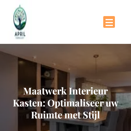
Naar
de
inhoud
gaan
Maatwerk Interieur
Kasten: Optimaliseer uw
Ruimte met Stijl