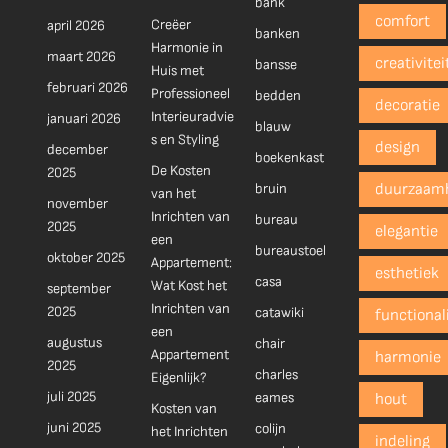
bank
comfort
Creëer
april 2026
banken
Harmonie in
maart 2026
creativitei
bansse
Huis met
februari 2026
Professioneel
bedden
decoratie
Interieuradvie
januari 2026
blauw
s en Styling
design
december
boekenkast
De Kosten
2025
bruin
duurzaam
van het
november
Inrichten van
bureau
2025
elegantie
een
bureaustoel
oktober 2025
Appartement:
esthetiek
casa
Wat Kost het
september
Inrichten van
2025
catawiki
functionali
een
augustus
chair
Appartement
harmonie
2025
charles
Eigenlijk?
juli 2025
eames
hout
Kosten van
juni 2025
colijn
het Inrichten
indeling