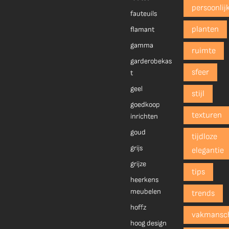
persoonlij
fauteuils
planten
flamant
gamma
ruimte
garderobekas
sfeer
t
geel
stijl
goedkoop
texturen
inrichten
goud
tijdloze
grijs
elegantie
grijze
tips
heerkens
meubelen
trends
hoffz
vakmansc
hoog design