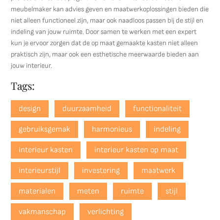
meubelmaker kan advies geven en maatwerkoplossingen bieden die
niet alleen functioneel zijn, maar ook naadloos passen bij de stijl en
indeling van jouw ruimte. Door samen te werken met een expert
kun je ervoor zorgen dat de op maat gemaakte kasten niet alleen
praktisch zijn, maar ook een esthetische meerwaarde bieden aan
jouw interieur.
Tags:
design
duurzaamheid
functionaliteit
gebruiksgemak
harmonieus
indeling
interieur kasten
interieur kasten op maat
interieurstijl
investering
maatwerk
materialen
meten
ruimte
stijl
vakmanschap
verlichting