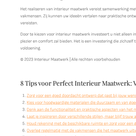
Het realiseren van interieur maatwerk vereist samenwerking met 
vakmensen. Zij kunnen uw ideeën vertalen naar praktische ontw
vereisten.
Door te kiezen voor interieur maatwerk investeert u niet alleen i
plezier en comfort zal bieden. Het is een investering die zichzelf
voldoening.
© 2023 Interieur Maatwerk | Alle rechten voorbehouden
8 Tips voor Perfect Interieur Maatwerk:
Zorg voor een goed doordacht ontwerp dat past bij jouw wen
Kies voor hoogwaardige materialen die duurzaam en van goede
Denk aan de functionaliteit en praktische aspecten van het 
Laat je inspireren door verschillende stijlen, maar blijf trouw
Houd rekening met de beschikbare ruimte en zorg voor een g
Overleg regelmatig met de vakmensen die het maatwerk uitvo