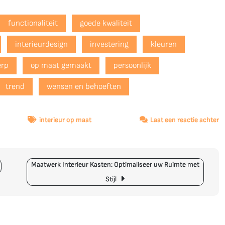
functionaliteit
goede kwaliteit
interieurdesign
investering
kleuren
erp
op maat gemaakt
persoonlijk
trend
wensen en behoeften
o
interieur op maat
Laat een reactie achter
U
In
M
Maatwerk Interieur Kasten: Optimaliseer uw Ruimte met
C
J
Stijl
D
O
M