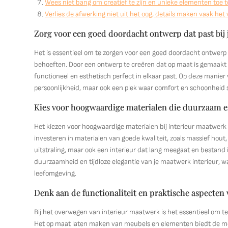
Wees niet bang om creatief te zijn en unieke elementen toe te
Verlies de afwerking niet uit het oog, details maken vaak het 
Zorg voor een goed doordacht ontwerp dat past bij
Het is essentieel om te zorgen voor een goed doordacht ontwerp b
behoeften. Door een ontwerp te creëren dat op maat is gemaakt v
functioneel en esthetisch perfect in elkaar past. Op deze manier
persoonlijkheid, maar ook een plek waar comfort en schoonhei
Kies voor hoogwaardige materialen die duurzaam en
Het kiezen voor hoogwaardige materialen bij interieur maatwerk i
investeren in materialen van goede kwaliteit, zoals massief hout
uitstraling, maar ook een interieur dat lang meegaat en bestand 
duurzaamheid en tijdloze elegantie van je maatwerk interieur, wa
leefomgeving.
Denk aan de functionaliteit en praktische aspecten
Bij het overwegen van interieur maatwerk is het essentieel om t
Het op maat laten maken van meubels en elementen biedt de mo