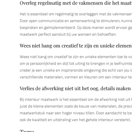
Overleg regelmatig met de vakmensen die het maatw
Het is essentieel om regelmatig te overleggen met de vakmensen 
Door open communicatie en samenwerking te stimuleren, kunnen
besproken en geïmplementeerd. Op deze manier wordt ervoor gez
maatwerk perfect aansluit bij uw wensen en behoeften.
Wees niet bang om creatief te zijn en unieke element
Wees niet bang om creatief te zijn en unieke elementen toe te vo
om je persoonlijkheid en stijl tot uiting te brengen in je leefru
creëer je een unieke en inspirerende omgeving die echt van jou i
verschillende materialen, vormen en kleuren om een interieur te 
Verlies de afwerking niet uit het oog, details maken 
Bij interieur maatwerk is het essentieel om de afwerking niet uit 
juist de kleine elementen zoals de keuze van materialen, de prec
maatwerkstuk naar een hoger niveau tillen. Door aandacht te bes
ook de kwaliteit en uitstraling van het gehele interieur versterkt.
Tags: