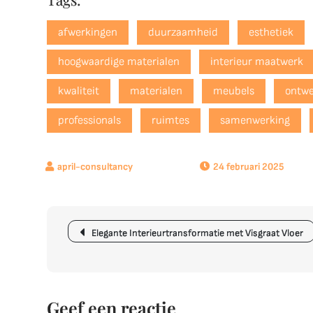
afwerkingen
duurzaamheid
esthetiek
hoogwaardige materialen
interieur maatwerk
kwaliteit
materialen
meubels
ontw
professionals
ruimtes
samenwerking
24 februari 2025
Berichtnavigatie
Elegante Interieurtransformatie met Visgraat Vloer
Geef een reactie