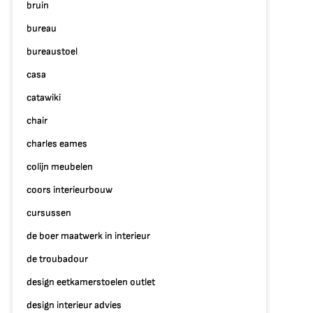
bruin
bureau
bureaustoel
casa
catawiki
chair
charles eames
p
colijn meubelen
niek
coors interieurbouw
terieur
cursussen
aatwerk:
reëer
de boer maatwerk in interieur
ouw
de troubadour
roomruimte
p
design eetkamerstoelen outlet
aat
design interieur advies