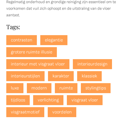
Regelmatig onderhoud en grondige reiniging zijn essentieel om te
voorkomen dat vuil zich ophoopt en de uitstraling van de vloer
aantast.
Tags:
contrasten
elegantie
grotere ruimte illusie
interieur met visgraat vloer
interieurdesign
interieurstijlen
karakter
klassiek
luxe
modern
ruimte
stylingtips
tijdloos
verlichting
visgraat vloer
visgraatmotief
voordelen