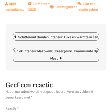
23 februari
Laat een
Uncategorized
op
2025
reactie achter
Elegante
Interieu
met
Berichtnavigatie
Visgraat
Schitterend Gouden Interieur: Luxe en Warmte in Één
Vloer
Uniek Interieur Maatwerk: Creëer Jouw Droomruimte Op
Maat
Geef een reactie
Het e-mailadres wordt niet gepubliceerd.
Vereiste velden zijn
gemarkeerd met
*
Reactie
*