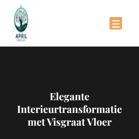
Naar
de
inhoud
gaan
Elegante
Interieurtransformatie
met Visgraat Vloer