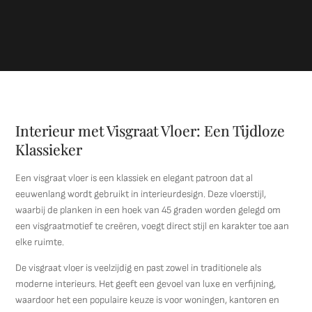
Interieur met Visgraat Vloer: Een Tijdloze
Klassieker
Een visgraat vloer is een klassiek en elegant patroon dat al
eeuwenlang wordt gebruikt in interieurdesign. Deze vloerstijl,
waarbij de planken in een hoek van 45 graden worden gelegd om
een visgraatmotief te creëren, voegt direct stijl en karakter toe aan
elke ruimte.
De visgraat vloer is veelzijdig en past zowel in traditionele als
moderne interieurs. Het geeft een gevoel van luxe en verfijning,
waardoor het een populaire keuze is voor woningen, kantoren en