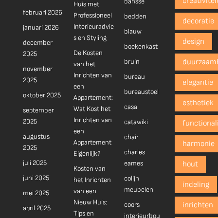
creativitei
bansse
Huis met
februari 2026
Professioneel
bedden
decoratie
Interieuradvie
januari 2026
blauw
s en Styling
design
december
boekenkast
De Kosten
2025
bruin
duurzaam
van het
november
Inrichten van
bureau
2025
elegantie
een
bureaustoel
oktober 2025
Appartement:
esthetiek
casa
Wat Kost het
september
Inrichten van
2025
catawiki
functionali
een
augustus
chair
Appartement
harmonie
2025
charles
Eigenlijk?
juli 2025
eames
hout
Kosten van
juni 2025
colijn
het Inrichten
indeling
meubelen
van een
mei 2025
Nieuw Huis:
coors
inrichten
april 2025
Tips en
interieurbou