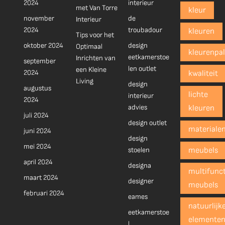
2024
interieur
met Van Torre
kleur
november
de
Interieur
2024
troubadour
kleuren
Tips voor het
oktober 2024
design
Optimaal
kleurenpal
eetkamerstoe
Inrichten van
september
len outlet
een Kleine
2024
kwaliteit
Living
design
augustus
lichte
interieur
2024
advies
kleuren
juli 2024
design outlet
materiale
juni 2024
design
mei 2024
stoelen
meubels
april 2024
designa
multifunct
maart 2024
designer
meubels
februari 2024
eames
natuurlijk
eetkamerstoe
elemente
l