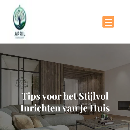
Naar
de
inhoud
gaan
Tips voor het Stijlvol
Inrichten van Je Huis