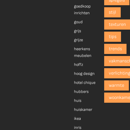
spiegels
goedkoop
stijl
inrichten
goud
texturen
grijs
tips
grijze
trends
heerkens
meubelen
vakmansc
hoffz
verlichtin
hoog design
hotel chique
warmte
hubbers
woonkame
huis
huiskamer
ikea
inris