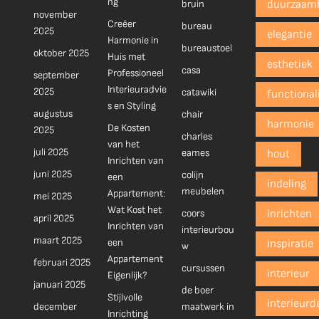
ng
bruin
duurzaam
november
Creëer
bureau
2025
elegantie
Harmonie in
bureaustoel
oktober 2025
Huis met
esthetiek
casa
Professioneel
september
Interieuradvie
2025
catawiki
functionali
s en Styling
augustus
chair
harmonie
De Kosten
2025
charles
van het
juli 2025
eames
hout
Inrichten van
juni 2025
colijn
een
indeling
meubelen
Appartement:
mei 2025
Wat Kost het
coors
inrichten
april 2025
Inrichten van
interieurbou
maart 2025
een
inspiratie
w
Appartement
februari 2025
cursussen
interieur
Eigenlijk?
januari 2025
de boer
Stijlvolle
interieurd
december
maatwerk in
Inrichting