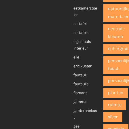
eetkamerstoe
natuurlijk
len
materiale
eettafel
neutrale
eettafels
kleuren
eigen huis
interieur
opbergrui
elle
persoonlij
eric kuster
touch
fauteuil
persoonlij
fauteuils
planten
flamant
gamma
ruimte
garderobekas
sfeer
t
geel