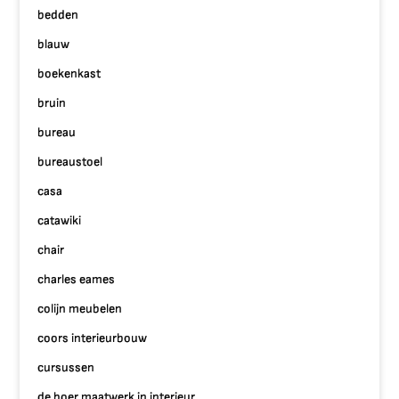
bedden
blauw
boekenkast
bruin
bureau
bureaustoel
casa
catawiki
chair
charles eames
colijn meubelen
coors interieurbouw
cursussen
de boer maatwerk in interieur