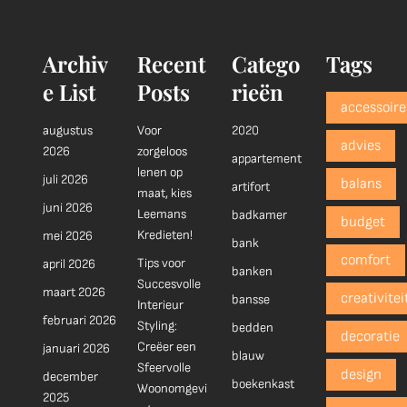
Archiv
Recent
Catego
Tags
e List
Posts
rieën
accessoire
augustus
Voor
2020
advies
2026
zorgeloos
appartement
lenen op
juli 2026
balans
artifort
maat, kies
juni 2026
Leemans
badkamer
budget
Kredieten!
mei 2026
bank
comfort
Tips voor
april 2026
banken
Succesvolle
maart 2026
creativitei
bansse
Interieur
februari 2026
Styling:
bedden
decoratie
Creëer een
januari 2026
blauw
Sfeervolle
design
december
boekenkast
Woonomgevi
2025