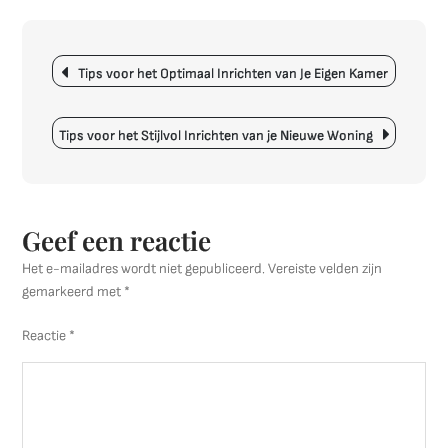
het
Stijlvol
Berichtnavigatie
Inrichte
Tips voor het Optimaal Inrichten van Je Eigen Kamer
van
Je
Huis
Tips voor het Stijlvol Inrichten van je Nieuwe Woning
Geef een reactie
Het e-mailadres wordt niet gepubliceerd.
Vereiste velden zijn
gemarkeerd met
*
Reactie
*