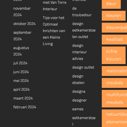
met Van Torre
kleur
november
de
Interieur
2024
troubadour
kleuren
Tips voor het
oktober 2024
design
Optimaal
kleurenpal
eetkamerstoe
Inrichten van
september
len outlet
een Kleine
2024
kwaliteit
Living
design
augustus
lichte
interieur
2024
advies
kleuren
juli 2024
design outlet
materiale
juni 2024
design
mei 2024
stoelen
meubels
april 2024
designa
multifunct
maart 2024
designer
meubels
februari 2024
eames
natuurlijk
eetkamerstoe
elemente
l