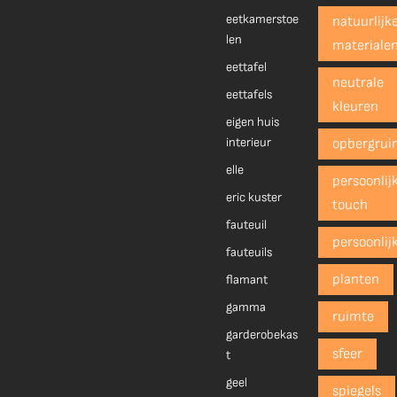
eetkamerstoe
natuurlijk
len
materiale
eettafel
neutrale
eettafels
kleuren
eigen huis
interieur
opbergrui
elle
persoonlij
eric kuster
touch
fauteuil
persoonlij
fauteuils
planten
flamant
gamma
ruimte
garderobekas
sfeer
t
geel
spiegels