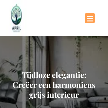
Naar
de
inhoud
gaan
Tijdloze elegantie:
Creëer een harmonieus
grijs interieur