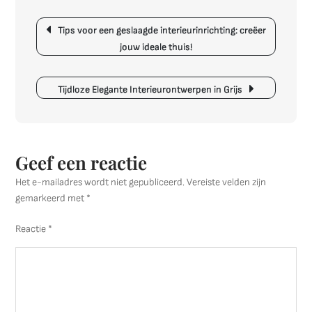
Creëer
Berichtnavigatie
een
Tips voor een geslaagde interieurinrichting: creëer
harmonieus
jouw ideale thuis!
grijs
interieur
Tijdloze Elegante Interieurontwerpen in Grijs
Geef een reactie
Het e-mailadres wordt niet gepubliceerd.
Vereiste velden zijn
gemarkeerd met
*
Reactie
*