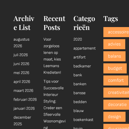
Archiv
Recent
Catego
Tags
e List
Posts
rieën
accessoire
augustus
Voor
2020
advies
2026
zorgeloos
appartement
lenen op
juli 2026
balans
artifort
maat, kies
juni 2026
Leemans
badkamer
budget
Kredieten!
mei 2026
bank
comfort
Tips voor
april 2026
banken
Succesvolle
maart 2026
creativitei
bansse
Interieur
februari 2026
Styling:
bedden
decoratie
Creëer een
januari 2026
blauw
Sfeervolle
design
december
boekenkast
Woonomgevi
2025
ng
bruin
duurzaam