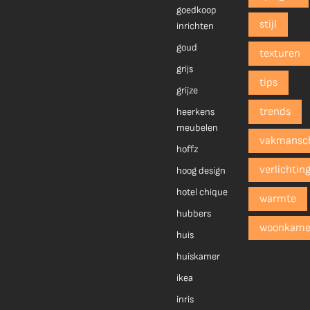
goedkoop
stijl
inrichten
goud
texturen
grijs
tips
grijze
trends
heerkens
meubelen
vakmansc
hoffz
verlichtin
hoog design
hotel chique
warmte
hubbers
woonkame
huis
huiskamer
ikea
inris