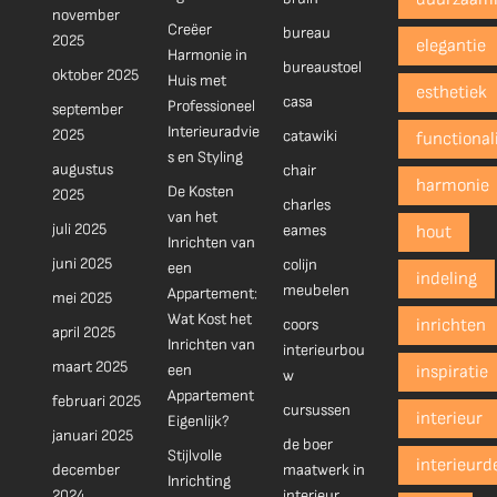
november
Creëer
bureau
2025
elegantie
Harmonie in
bureaustoel
oktober 2025
Huis met
esthetiek
casa
Professioneel
september
Interieuradvie
2025
catawiki
functionali
s en Styling
augustus
chair
harmonie
De Kosten
2025
charles
van het
juli 2025
eames
hout
Inrichten van
juni 2025
colijn
een
indeling
meubelen
Appartement:
mei 2025
Wat Kost het
coors
inrichten
april 2025
Inrichten van
interieurbou
maart 2025
een
inspiratie
w
Appartement
februari 2025
cursussen
interieur
Eigenlijk?
januari 2025
de boer
Stijlvolle
interieurd
december
maatwerk in
Inrichting
2024
interieur