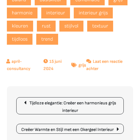
harmonie
interieur
interieur grijs
kleuren
rust
stijlvol
textuur
tijdloos
trend
15 juni
Laat een reactie
grijs
op
2024
achter
Tijdloze
Elegante
Interieurontwerpen
Berichtnavigatie
in
Tijdloze elegantie: Creëer een harmonieus grijs
Grijs
interieur
Creëer Warmte en Stijl met een Okergeel Interieur