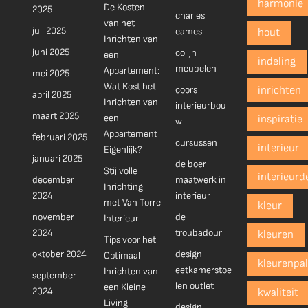
harmonie
De Kosten
2025
charles
van het
juli 2025
eames
hout
Inrichten van
juni 2025
colijn
een
indeling
meubelen
Appartement:
mei 2025
Wat Kost het
coors
inrichten
april 2025
Inrichten van
interieurbou
maart 2025
een
inspiratie
w
Appartement
februari 2025
cursussen
interieur
Eigenlijk?
januari 2025
de boer
Stijlvolle
interieurd
december
maatwerk in
Inrichting
2024
interieur
met Van Torre
kleur
november
de
Interieur
2024
troubadour
kleuren
Tips voor het
oktober 2024
design
Optimaal
kleurenpal
eetkamerstoe
Inrichten van
september
len outlet
een Kleine
2024
kwaliteit
Living
design