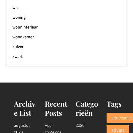
wit
woning
wooninterieur
woonkamer
zuiver
zwart
Archiv
Recent
Catego
Tags
e List
Posts
rieën
accessoire
augustus
Voor
2020
advies
2026
zorgeloos