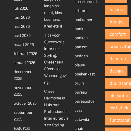
appartement
lenen op
juli 2026
balans
artifort
maat, kies
juni 2026
Leemans
badkamer
budget
Kredieten!
mei 2026
bank
comfort
Tips voor
april 2026
banken
Succesvolle
maart 2026
creativitei
bansse
Interieur
februari 2026
Styling:
bedden
decoratie
Creëer een
januari 2026
blauw
Sfeervolle
design
december
boekenkast
Woonomgevi
2025
ng
bruin
duurzaam
november
Creëer
bureau
2025
elegantie
Harmonie in
bureaustoel
oktober 2025
Huis met
esthetiek
casa
Professioneel
september
Interieuradvie
2025
catawiki
functionali
s en Styling
augustus
chair