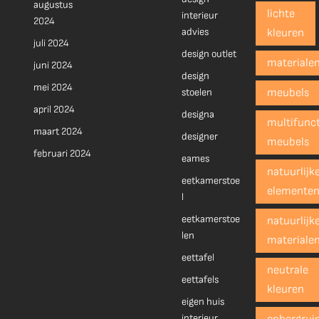
augustus
lichte
interieur
2024
advies
kleuren
juli 2024
design outlet
materiale
juni 2024
design
mei 2024
stoelen
meubels
april 2024
designa
multifunct
maart 2024
designer
meubels
februari 2024
eames
natuurlijk
eetkamerstoe
elemente
l
eetkamerstoe
natuurlijk
len
materiale
eettafel
neutrale
eettafels
kleuren
eigen huis
interieur