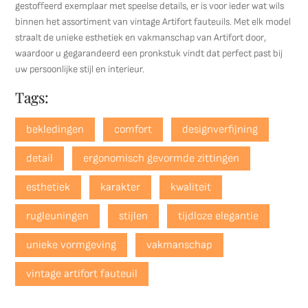
gestoffeerd exemplaar met speelse details, er is voor ieder wat wils
binnen het assortiment van vintage Artifort fauteuils. Met elk model
straalt de unieke esthetiek en vakmanschap van Artifort door,
waardoor u gegarandeerd een pronkstuk vindt dat perfect past bij
uw persoonlijke stijl en interieur.
Tags:
bekledingen
comfort
designverfijning
detail
ergonomisch gevormde zittingen
esthetiek
karakter
kwaliteit
rugleuningen
stijlen
tijdloze elegantie
unieke vormgeving
vakmanschap
vintage artifort fauteuil