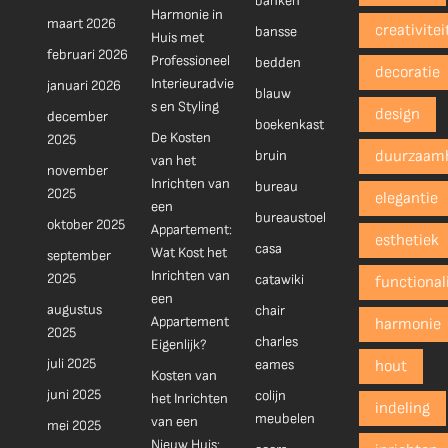
banken
Harmonie in
maart 2026
creativitei
bansse
Huis met
februari 2026
Professioneel
bedden
decoratie
Interieuradvie
januari 2026
blauw
s en Styling
design
december
boekenkast
De Kosten
2025
bruin
duurzaam
van het
november
Inrichten van
bureau
2025
elegantie
een
bureaustoel
oktober 2025
Appartement:
esthetiek
casa
Wat Kost het
september
Inrichten van
2025
catawiki
functionali
een
augustus
chair
Appartement
harmonie
2025
charles
Eigenlijk?
juli 2025
eames
hout
Kosten van
juni 2025
colijn
het Inrichten
indeling
meubelen
van een
mei 2025
Nieuw Huis: