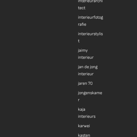
interieurarchi
tect
interieurfotog
rafie
interieurstylis
t
jaimy
interieur
jan de jong
interieur
jaren 70
jongenskame
r
kaja
interieurs
karwei
kasten