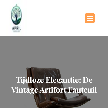
Naar
de
inhoud
gaan
Tijdloze Elegantie: De
Vintage Artifort Fauteuil