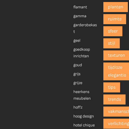
planten
flamant
gamma
ruimte
garderobekas
sfeer
t
geel
stijl
goedkoop
texturen
inrichten
goud
tijdloze
grijs
elegantie
grijze
tips
heerkens
meubelen
trends
hoffz
vakmansc
hoog design
verlichtin
hotel chique