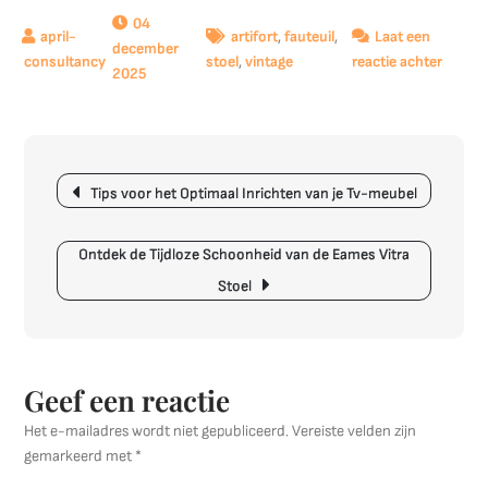
04
artifort
,
fauteuil
,
Laat een
december
op
stoel
,
vintage
reactie achter
2025
Tijdloz
Elegant
De
Vintag
Berichtnavigatie
Artifor
Tips voor het Optimaal Inrichten van je Tv-meubel
Fauteui
Ontdek de Tijdloze Schoonheid van de Eames Vitra
Stoel
Geef een reactie
Het e-mailadres wordt niet gepubliceerd.
Vereiste velden zijn
gemarkeerd met
*