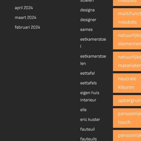
stoelen
meubels
april 2024
designa
multifunct
maart 2024
designer
meubels
februari 2024
eames
natuurlijk
eetkamerstoe
elemente
l
eetkamerstoe
natuurlijk
len
materiale
eettafel
neutrale
eettafels
kleuren
eigen huis
interieur
opbergrui
elle
persoonlij
eric kuster
touch
fauteuil
persoonlij
fauteuils