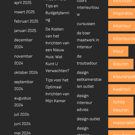
coors
inrichten
april 2025
Tips en
interieurbou
maart 2025
Budgetplanni
inspiratie
w
ng
februari 2025
cursussen
interieur
De Kosten
januari 2025
de boer
van het
interieurd
december
maatwerk in
Inrichten van
2024
interieur
een Nieuw
kleur
november
de
Huis: Wat
2024
troubadour
Kunt U
kleuren
Verwachten?
oktober 2024
design
kleurenpal
eetkamerstoe
Tips voor het
september
len outlet
Optimaal
2024
kwaliteit
Inrichten van
design
augustus
Mijn Kamer
lichte
interieur
2024
advies
kleuren
juli 2024
design outlet
materiale
juni 2024
design
mei 2024