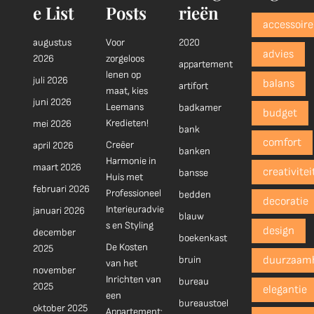
e List
Posts
rieën
accessoire
augustus
Voor
2020
advies
2026
zorgeloos
appartement
lenen op
juli 2026
balans
artifort
maat, kies
juni 2026
Leemans
badkamer
budget
Kredieten!
mei 2026
bank
comfort
Creëer
april 2026
banken
Harmonie in
maart 2026
creativitei
bansse
Huis met
februari 2026
Professioneel
bedden
decoratie
Interieuradvie
januari 2026
blauw
s en Styling
design
december
boekenkast
De Kosten
2025
bruin
duurzaam
van het
november
Inrichten van
bureau
2025
elegantie
een
bureaustoel
oktober 2025
Appartement: