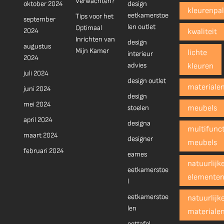
Verwachten?
oktober 2024
design
kleurenpal
eetkamerstoe
Tips voor het
september
len outlet
Optimaal
2024
kwaliteit
Inrichten van
design
augustus
Mijn Kamer
lichte
interieur
2024
advies
kleuren
juli 2024
design outlet
materiale
juni 2024
design
mei 2024
stoelen
meubels
april 2024
designa
multifunct
maart 2024
designer
meubels
februari 2024
eames
natuurlijk
eetkamerstoe
elemente
l
eetkamerstoe
natuurlijk
len
materiale
eettafel