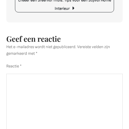
Creëer een Sfeervol Thuis: Tips voor een Stijlvol Home
en
Interieur
Creatief!
Geef een reactie
Het e-mailadres wordt niet gepubliceerd.
Vereiste velden zijn
gemarkeerd met
*
Reactie
*