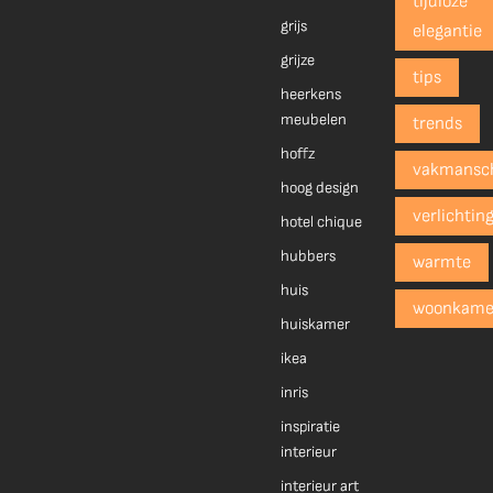
tijdloze
grijs
elegantie
grijze
tips
heerkens
meubelen
trends
hoffz
vakmansc
hoog design
verlichtin
hotel chique
hubbers
warmte
huis
woonkame
huiskamer
ikea
inris
inspiratie
interieur
interieur art