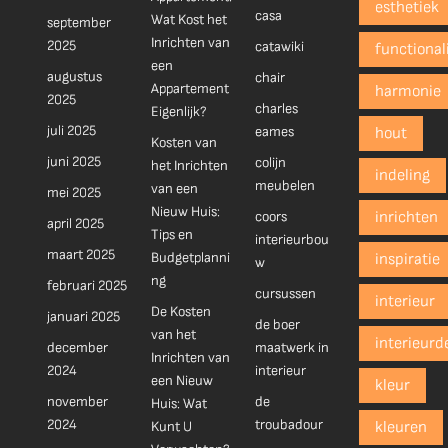
esthetiek
casa
Wat Kost het
september
Inrichten van
2025
catawiki
functionali
een
augustus
chair
Appartement
harmonie
2025
charles
Eigenlijk?
juli 2025
eames
hout
Kosten van
juni 2025
colijn
het Inrichten
indeling
meubelen
van een
mei 2025
Nieuw Huis:
coors
inrichten
april 2025
Tips en
interieurbou
maart 2025
Budgetplanni
inspiratie
w
ng
februari 2025
cursussen
interieur
De Kosten
januari 2025
de boer
van het
interieurd
december
maatwerk in
Inrichten van
2024
interieur
een Nieuw
kleur
november
de
Huis: Wat
2024
troubadour
Kunt U
kleuren