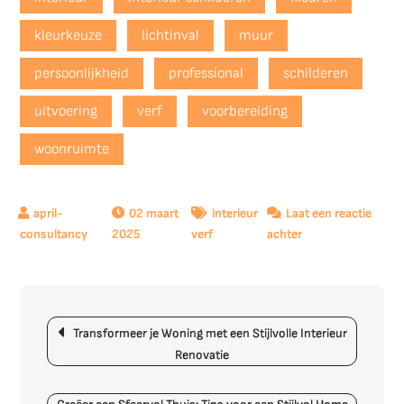
kleurkeuze
lichtinval
muur
persoonlijkheid
professional
schilderen
uitvoering
verf
voorbereiding
woonruimte
02 maart
interieur
Laat een reactie
op
2025
verf
achter
Tips
voor
het
Berichtnavigatie
Schilderen
Transformeer je Woning met een Stijlvolle Interieur
van
Renovatie
je
Interieur:
Kleurrijk