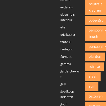
neutrale
eettafels
kleuren
eigen huis
interieur
opbergrui
elle
persoonlij
eric kuster
touch
fauteuil
persoonlij
fauteuils
planten
flamant
gamma
ruimte
garderobekas
sfeer
t
geel
stijl
goedkoop
texturen
inrichten
goud