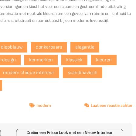
versieringen en kiest het voor een cleane en gestroomlijnde uitstraling.
combinatie met neutrale kleuren om een gevoel van ruimte en lichtheid te
ie rust uitstraalt en perfect past bij een moderne levensstijl.
diepblauw
donkerpaars
elegantie
urdesign
kenmerken
klassiek
kleuren
modern chique interieur
scandinavisch
o
modern
Laat een reactie achter
C
E
Ti
Creëer een Frisse Look met een Nieuw Interieur
M