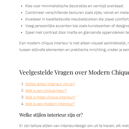
Kies voor minimalistische decoraties en vermijd overdaad.
Combineer verschillende texturen zoals zijde, velvet en metalli
Investeer in kwaliteitsvolle meubelstukken die zowel comfort a
Voeg persoonlijke accenten toe zoals kunstwerken of design
Speel met contrast door matte en glanzende oppervlakken t
Een modern chique interieur is niet alleen visueel aantrekkelijk
tussen stijlvolle elementen en praktische inrichting, creëer je een
Veelgestelde Vragen over Modern Chiqu
Welke stijlen interieur zijn er?
Wat is een chique kleur?
Wat is Hotel chique interieur?
Wat is een modern interieur?
Welke stijlen interieur zijn er?
Er zijn talloze stijlen van interieurdesign om uit te kiezen, elk m