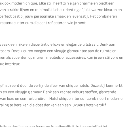
lijk ook modern chique. Elke stijl heeft zijn eigen charme en biedt een
 van strakke lijnen en minimalistische inrichting of juist warme kleuren en
ie perfect past bij jouw persoonlijke smaak en levensstijl. Het combineren
rassende interieurs die echt reflecteren wie je bent.
vaak een rijke en diepe tint die luxe en elegantie uitstraalt. Denk aan
paars. Deze kleuren voegen een vleugje glamour toe aan de ruimte en
ken als accenten op muren, meubels of accessoires, kun je een stijlvolle en
e interieur.
t, geïnspireerd door de verfijnde sfeer van chique hotels. Deze stijl kenmerkt
en en een vleugje glamour. Denk aan zachte velours stoffen, glanzende
van luxe en comfort creëren. Hotel chique interieur combineert moderne
traling te bereiken die doet denken aan een luxueus hotelverblijf.
tisch design en een focus op functionaliteit. In tegenstelling tot