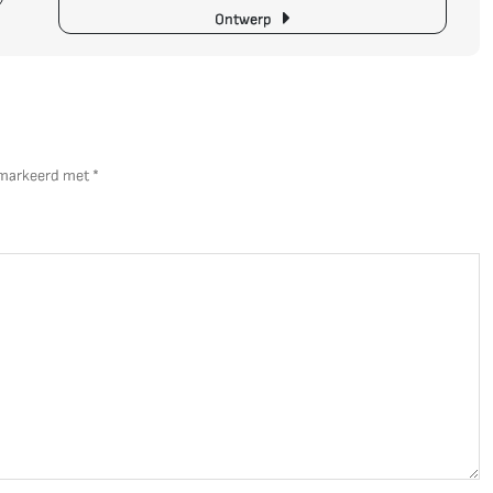
C
Ontwerp
In
M
D
St
Ti
gemarkeerd met
*