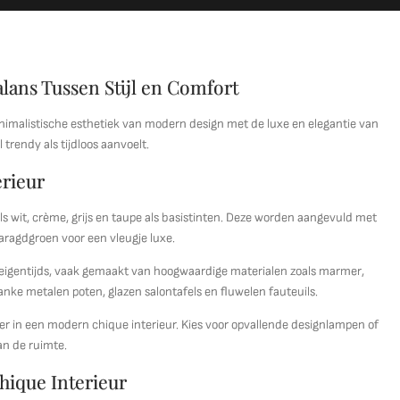
lans Tussen Stijl en Comfort
nimalistische esthetiek van modern design met de luxe en elegantie van
trendy als tijdloos aanvoelt.
rieur
ls wit, crème, grijs en taupe als basistinten. Deze worden aangevuld met
aragdgroen voor een vleugje luxe.
 eigentijds, vaak gemaakt van hoogwaardige materialen zoals marmer,
nke metalen poten, glazen salontafels en fluwelen fauteuils.
sfeer in een modern chique interieur. Kies voor opvallende designlampen of
an de ruimte.
hique Interieur