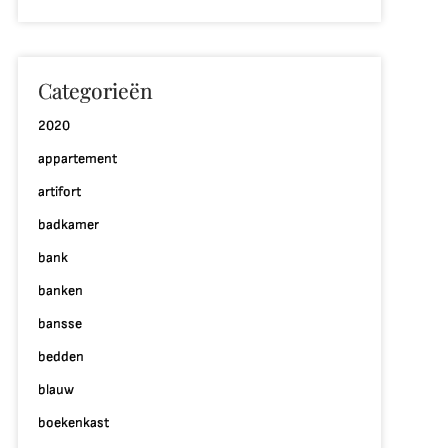
hique
terieur
et
eze
Categorieën
ijlvolle
2020
ps
appartement
artifort
badkamer
bank
banken
bansse
bedden
blauw
boekenkast