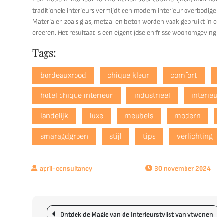
traditionele interieurs vermijdt een modern interieur overbodige 
Materialen zoals glas, metaal en beton worden vaak gebruikt in 
creëren. Het resultaat is een eigentijdse en frisse woonomgeving d
Tags:
bordeauxrood
chique kleur
comfort
hotel chique interieur
industrieel
interie
landelijk
luxe
meubels
modern
smaragdgroen
stijl
tips
verlichting
30 november 2024
Berichtnavigatie
Ontdek de Magie van de Interieurstylist van vtwonen