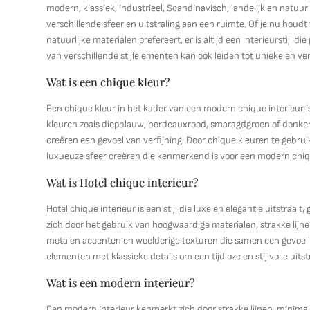
modern, klassiek, industrieel, Scandinavisch, landelijk en natuur
verschillende sfeer en uitstraling aan een ruimte. Of je nu houdt
natuurlijke materialen prefereert, er is altijd een interieurstijl d
van verschillende stijlelementen kan ook leiden tot unieke en ver
Wat is een chique kleur?
Een chique kleur in het kader van een modern chique interieur is 
kleuren zoals diepblauw, bordeauxrood, smaragdgroen of donker
creëren een gevoel van verfijning. Door chique kleuren te gebrui
luxueuze sfeer creëren die kenmerkend is voor een modern chiqu
Wat is Hotel chique interieur?
Hotel chique interieur is een stijl die luxe en elegantie uitstraal
zich door het gebruik van hoogwaardige materialen, strakke lijn
metalen accenten en weelderige texturen die samen een gevoel 
elementen met klassieke details om een tijdloze en stijlvolle uits
Wat is een modern interieur?
Een modern interieur kenmerkt zich door strakke lijnen, minimalis