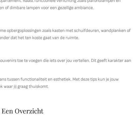
appartement. Naast functionele verlichting zoals plafondlampen en
sen of dimbare lampen voor een gezellige ambiance.
me opbergoplossingen zoals kasten met schuifdeuren, wandplanken of
nder dat het ten koste gaat van de ruimte.
venirs toe te voegen die iets over jou vertellen. Dit geeft karakter aan
ns tussen functionaliteit en esthetiek. Met deze tips kun je jouw
k waar jij graag thuiskomt.
: Een Overzicht