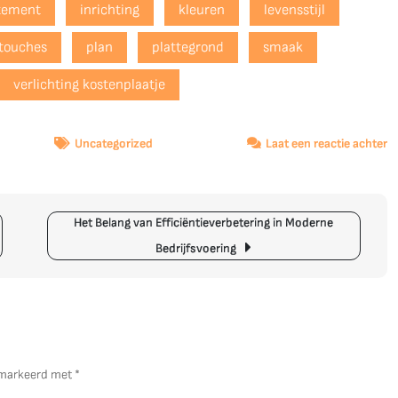
rtement
inrichting
kleuren
levensstijl
 touches
plan
plattegrond
smaak
verlichting kostenplaatje
o
Uncategorized
Laat een reactie achter
Ti
v
e
Het Belang van Efficiëntieverbetering in Moderne
St
A
Bedrijfsvoering
In
gemarkeerd met
*