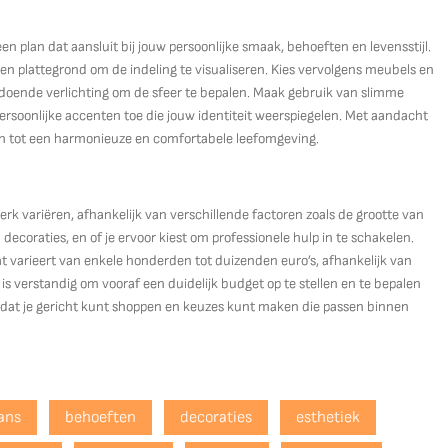
 plan dat aansluit bij jouw persoonlijke smaak, behoeften en levensstijl.
n plattegrond om de indeling te visualiseren. Kies vervolgens meubels en
voldoende verlichting om de sfeer te bepalen. Maak gebruik van slimme
rsoonlijke accenten toe die jouw identiteit weerspiegelen. Met aandacht
ren tot een harmonieuze en comfortabele leefomgeving.
?
rk variëren, afhankelijk van verschillende factoren zoals de grootte van
ecoraties, en of je ervoor kiest om professionele hulp in te schakelen.
varieert van enkele honderden tot duizenden euro’s, afhankelijk van
s verstandig om vooraf een duidelijk budget op te stellen en te bepalen
 zodat je gericht kunt shoppen en keuzes kunt maken die passen binnen
ans
behoeften
decoraties
esthetiek