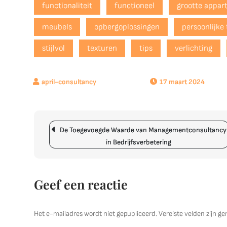
functionaliteit
functioneel
grootte appa
meubels
opbergoplossingen
persoonlijke
stijlvol
texturen
tips
verlichting
17 maart 2024
Berichtnavigatie
De Toegevoegde Waarde van Managementconsultancy
in Bedrijfsverbetering
Geef een reactie
Het e-mailadres wordt niet gepubliceerd.
Vereiste velden zijn 