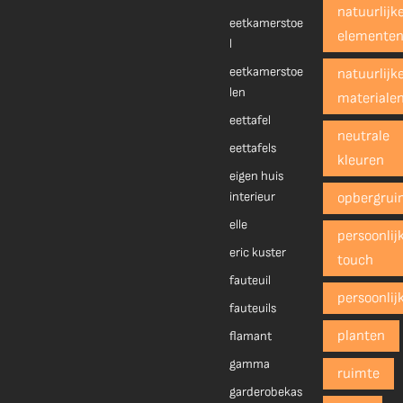
natuurlijk
eetkamerstoe
elemente
l
eetkamerstoe
natuurlijk
len
materiale
eettafel
neutrale
eettafels
kleuren
eigen huis
interieur
opbergrui
elle
persoonlij
eric kuster
touch
fauteuil
persoonlij
fauteuils
planten
flamant
gamma
ruimte
garderobekas