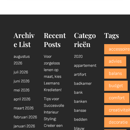
Archiv
Recent
Catego
Tags
e List
Posts
rieën
accessoire
augustus
Voor
2020
advies
2026
zorgeloos
appartement
lenen op
juli 2026
balans
artifort
maat, kies
juni 2026
Leemans
badkamer
budget
Kredieten!
mei 2026
bank
comfort
Tips voor
april 2026
banken
Succesvolle
maart 2026
creativitei
bansse
Interieur
februari 2026
Styling:
bedden
decoratie
Creëer een
januari 2026
blauw