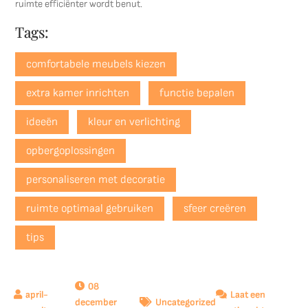
ruimte efficiënter wordt benut.
Tags:
comfortabele meubels kiezen
extra kamer inrichten
functie bepalen
ideeën
kleur en verlichting
opbergoplossingen
personaliseren met decoratie
ruimte optimaal gebruiken
sfeer creëren
tips
08
Laat een
december
Uncategorized