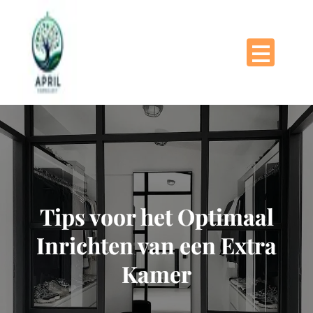
Naar
de
inhoud
gaan
Tips voor het Optimaal
Inrichten van een Extra
Kamer