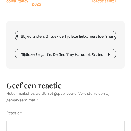
op
reactie achter
2025
Tips
voor
het
Optimaa
Berichtnavigatie
Inrichte
Stijlvol Zitten: Ontdek de Tijdloze Eetkamerstoel Shark
van
een
Extra
Tijdloze Elegantie: De Geoffrey Harcourt Fauteuil
Kamer
Geef een reactie
Het e-mailadres wordt niet gepubliceerd.
Vereiste velden zijn
gemarkeerd met
*
Reactie
*