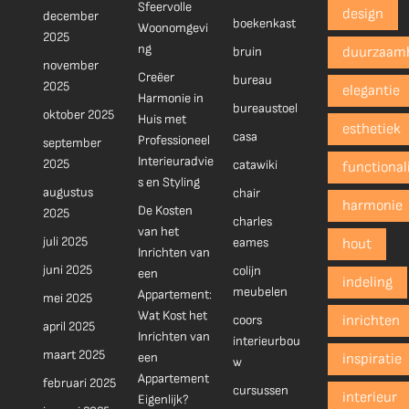
Sfeervolle
design
december
boekenkast
Woonomgevi
2025
ng
bruin
duurzaam
november
Creëer
bureau
2025
elegantie
Harmonie in
bureaustoel
oktober 2025
Huis met
esthetiek
casa
Professioneel
september
Interieuradvie
2025
catawiki
functionali
s en Styling
augustus
chair
harmonie
De Kosten
2025
charles
van het
juli 2025
eames
hout
Inrichten van
juni 2025
colijn
een
indeling
meubelen
Appartement:
mei 2025
Wat Kost het
coors
inrichten
april 2025
Inrichten van
interieurbou
maart 2025
een
inspiratie
w
Appartement
februari 2025
cursussen
interieur
Eigenlijk?