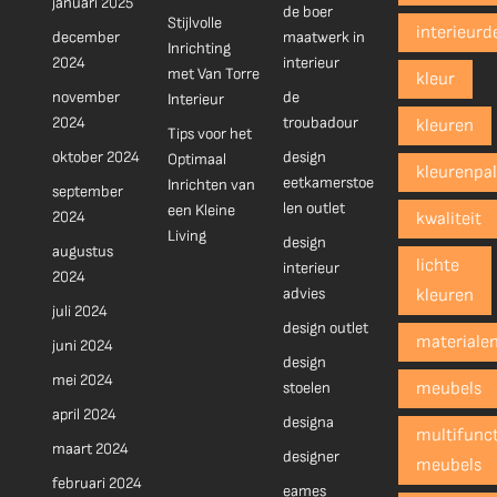
januari 2025
de boer
Stijlvolle
interieurd
december
maatwerk in
Inrichting
2024
interieur
met Van Torre
kleur
november
de
Interieur
2024
troubadour
kleuren
Tips voor het
oktober 2024
design
Optimaal
kleurenpal
eetkamerstoe
Inrichten van
september
len outlet
een Kleine
2024
kwaliteit
Living
design
augustus
lichte
interieur
2024
advies
kleuren
juli 2024
design outlet
materiale
juni 2024
design
mei 2024
stoelen
meubels
april 2024
designa
multifunct
maart 2024
designer
meubels
februari 2024
eames