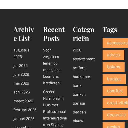
Archiv
Recent
Catego
Tags
e List
Posts
rieën
accessoire
augustus
Voor
2020
advies
2026
zorgeloos
appartement
lenen op
juli 2026
balans
artifort
maat, kies
juni 2026
Leemans
badkamer
budget
Kredieten!
mei 2026
bank
comfort
Creëer
april 2026
banken
Harmonie in
maart 2026
creativitei
bansse
Huis met
februari 2026
Professioneel
bedden
decoratie
Interieuradvie
januari 2026
blauw
s en Styling
design
december