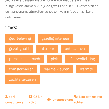
geurkaarsen, essentiële oliën of wierook met deze warme en
rustgevende aroma’s, kun je de gezelligheid in huis versterken en
een aangename atmosfeer scheppen waarin je optimaal kunt
ontspannen.
Tags:
geurbeleving
gezellig interieur
gezelligheid
interieur
ontspannen
persoonlijke touch
plek
sfeerverlichting
transformeren
warme kleuren
warmte
zachte texturen
02 juni
Laat een reactie
Uncategorized
op
2026
achter
Tips