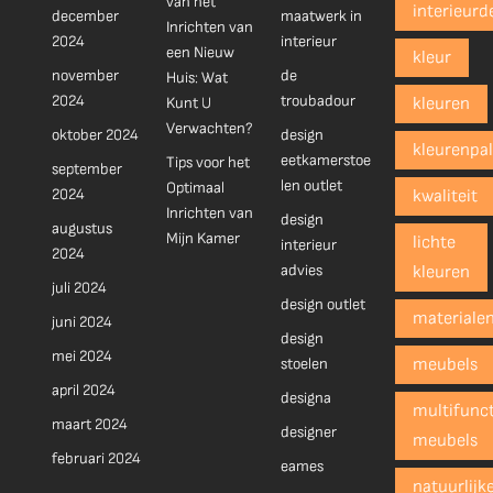
van het
interieurd
december
maatwerk in
Inrichten van
2024
interieur
een Nieuw
kleur
november
de
Huis: Wat
2024
troubadour
Kunt U
kleuren
Verwachten?
oktober 2024
design
kleurenpal
eetkamerstoe
Tips voor het
september
len outlet
Optimaal
2024
kwaliteit
Inrichten van
design
augustus
Mijn Kamer
lichte
interieur
2024
advies
kleuren
juli 2024
design outlet
materiale
juni 2024
design
mei 2024
stoelen
meubels
april 2024
designa
multifunct
maart 2024
designer
meubels
februari 2024
eames
natuurlijk