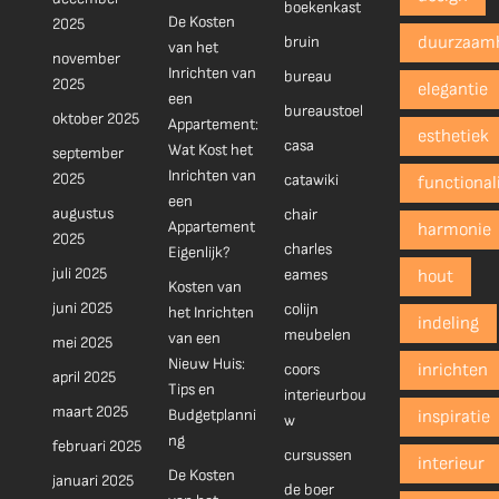
boekenkast
De Kosten
2025
bruin
duurzaam
van het
november
Inrichten van
bureau
2025
elegantie
een
bureaustoel
oktober 2025
Appartement:
esthetiek
casa
Wat Kost het
september
Inrichten van
2025
catawiki
functionali
een
augustus
chair
Appartement
harmonie
2025
charles
Eigenlijk?
juli 2025
eames
hout
Kosten van
juni 2025
colijn
het Inrichten
indeling
meubelen
van een
mei 2025
Nieuw Huis:
coors
inrichten
april 2025
Tips en
interieurbou
maart 2025
Budgetplanni
inspiratie
w
ng
februari 2025
cursussen
interieur
De Kosten
januari 2025
de boer