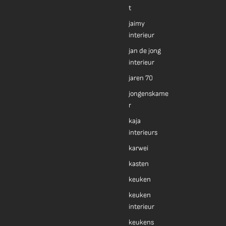
t
jaimy
interieur
jan de jong
interieur
jaren 70
jongenskame
r
kaja
interieurs
karwei
kasten
keuken
keuken
interieur
keukens