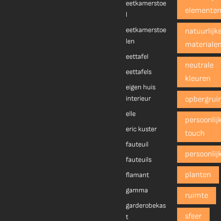
eetkamerstoe
elemente
l
eetkamerstoe
natuurlijk
len
materiale
eettafel
neutrale
eettafels
kleuren
eigen huis
interieur
opbergrui
elle
persoonlij
eric kuster
touch
fauteuil
persoonlij
fauteuils
planten
flamant
gamma
ruimte
garderobekas
sfeer
t