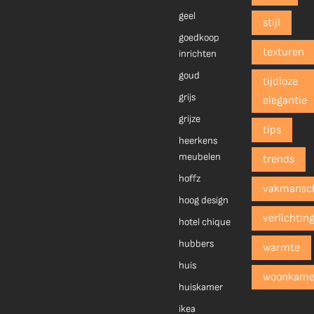
geel
stijl
goedkoop
texturen
inrichten
goud
tijdloze
grijs
elegantie
grijze
tips
heerkens
meubelen
trends
hoffz
vakmansc
hoog design
verlichtin
hotel chique
hubbers
warmte
huis
woonkame
huiskamer
ikea