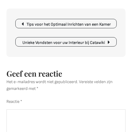
voor
een
Berichtnavigatie
Gezellig
Tips voor het Optimaal Inrichten van een Kamer
Interieur:
Creëer
Warmte
Unieke Vondsten voor uw Interieur bij Catawiki
en
Sfeer
in
Jouw
Geef een reactie
Woning
Het e-mailadres wordt niet gepubliceerd.
Vereiste velden zijn
gemarkeerd met
*
Reactie
*