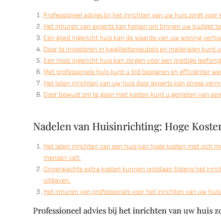
Professioneel advies bij het inrichten van uw huis zorgt voor
Het inhuren van experts kan helpen om binnen uw budget te
Een goed ingericht huis kan de waarde van uw woning verhoge
Door te investeren in kwaliteitsmeubels en materialen kunt 
Een mooi ingericht huis kan zorgen voor een prettige leefomg
Met professionele hulp kunt u tijd besparen en efficiënter w
Het laten inrichten van uw huis door experts kan stress verm
Door bewust om te gaan met kosten kunt u genieten van een 
Nadelen van Huisinrichting: Hoge Kost
Het laten inrichten van een huis kan hoge kosten met zich
mensen valt.
Onverwachte extra kosten kunnen ontstaan tijdens het inric
uitgaven.
Het inhuren van professionals voor het inrichten van uw huis
Professioneel advies bij het inrichten van uw huis z