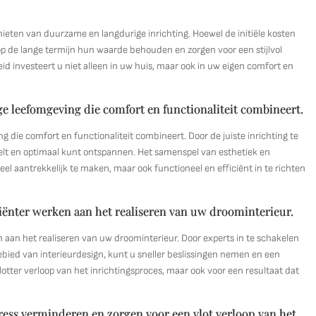
nieten van duurzame en langdurige inrichting. Hoewel de initiële kosten
p de lange termijn hun waarde behouden en zorgen voor een stijlvol
d investeert u niet alleen in uw huis, maar ook in uw eigen comfort en
ge leefomgeving die comfort en functionaliteit combineert.
g die comfort en functionaliteit combineert. Door de juiste inrichting te
oelt en optimaal kunt ontspannen. Het samenspel van esthetiek en
el aantrekkelijk te maken, maar ook functioneel en efficiënt in te richten
ciënter werken aan het realiseren van uw droominterieur.
n aan het realiseren van uw droominterieur. Door experts in te schakelen
ebied van interieurdesign, kunt u sneller beslissingen nemen en een
otter verloop van het inrichtingsproces, maar ook voor een resultaat dat
tress verminderen en zorgen voor een vlot verloop van het