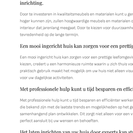
inrichting.
Door te investeren in kwaliteitsmeubels en materialen kunt u ge
hoger kunnen zijn, zullen hoogwaardige meubels en materialen o
interieur dat jarenlang meegaat. Door te kiezen voor duurzaamhei
tevredenheid op de lange termijn.
Een mooi ingericht huis kan zorgen voor een pretti
Een mooi ingericht huis kan zorgen voor een prettige leefomgevin
kiezen, creëert u een harmonieuze ruimte waarin u zich thuis v
praktisch gebruik maakt het mogelijk om uw huis niet alleen visue
voor uw dagelijkse activiteiten.
Met professionele hulp kunt u tijd besparen en effi
Met professionele hulp kunt u tijd besparen en efficiënter werke
die bekend zijn met de laatste trends en mogelijkheden op het g
samenhangend plan ontwikkelen. Dit zorgt niet alleen voor een vl
perfect aansluit bij uw wensen en behoeften.
Het laten inrichten van uw huis door experts kan s