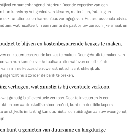
 stijlvol en samenhangend interieur. Door de expertise van een
van hun kennis op het gebied van kleuren, materialen, indeling en
aar ook functioneel en harmonieus vormgegeven. Het professionele advies
md zijn, wat resulteert in een ruimte die past bij uw persoonlijke smaak en
udget te blijven en kostenbesparende keuzes te maken.
ijven en kostenbesparende keuzes te maken. Door gebruik te maken van
eren van hun kennis over betaalbare alternatieven en efficiënte
 van slimme keuzes die zowel esthetisch aantrekkelijk als
g ingericht huis zonder de bank te breken.
g verhogen, wat gunstig is bij eventuele verkoop.
at gunstig is bij eventuele verkoop. Door te investeren in een
ukt en een aantrekkelijke sfeer creëert, kunt u potentiële kopers
 en stijlvolle inrichting kan dus niet alleen bijdragen aan uw woongenot,
jn.
alen kunt u genieten van duurzame en langdurige