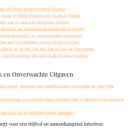
 een stijlvol en samenhangend interieur.
 blijven en kostenbesparende keuzes te maken.
n, wat gunstig is bij eventuele verkoop.
u genieten van duurzame en langdurige inrichting.
eving die comfort en functionaliteit combineert.
erken aan het realiseren van uw droominterieur.
inderen en zorgen voor een vlot verloop van het project.
prachtig interieur dat past bij uw smaak en budget.
en en Onverwachte Uitgaven
 meebrengen, waardoor het mogelijk buiten het budget van sommige
htingsproces, bijvoorbeeld door veranderingen in plannen of onvoorziene
 kan duur zijn en de totale kosten verhogen.
orgt voor een stijlvol en samenhangend interieur.