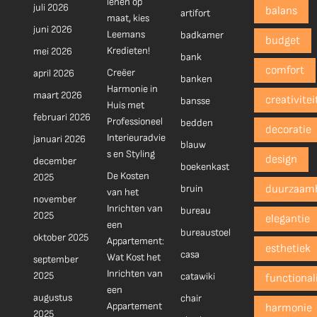
lenen op
juli 2026
balans
artifort
maat, kies
juni 2026
Leemans
badkamer
budget
Kredieten!
mei 2026
bank
comfort
Creëer
april 2026
banken
Harmonie in
maart 2026
creativitei
bansse
Huis met
februari 2026
Professioneel
bedden
decoratie
Interieuradvie
januari 2026
blauw
s en Styling
design
december
boekenkast
De Kosten
2025
bruin
duurzaam
van het
november
Inrichten van
bureau
2025
elegantie
een
bureaustoel
oktober 2025
Appartement:
esthetiek
casa
Wat Kost het
september
Inrichten van
2025
catawiki
functionali
een
augustus
chair
Appartement
harmonie
2025