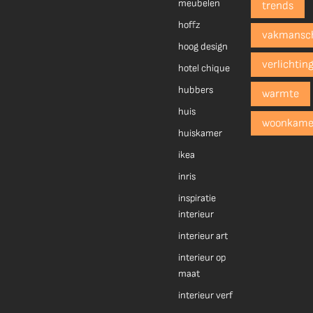
meubelen
trends
hoffz
vakmansc
hoog design
verlichtin
hotel chique
hubbers
warmte
huis
woonkame
huiskamer
ikea
inris
inspiratie
interieur
interieur art
interieur op
maat
interieur verf