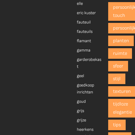
elle
persoonlij
eric kuster
touch
fauteuil
persoonlij
fauteuils
planten
flamant
gamma
ruimte
garderobekas
sfeer
t
geel
stijl
goedkoop
texturen
inrichten
goud
tijdloze
grijs
elegantie
grijze
tips
heerkens