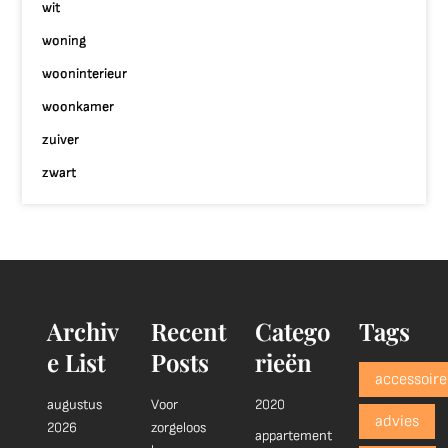
wit
woning
wooninterieur
woonkamer
zuiver
zwart
Archiv
Recent
Catego
Tags
e List
Posts
rieën
accessoire
augustus
Voor
2020
advies
2026
zorgeloos
appartement