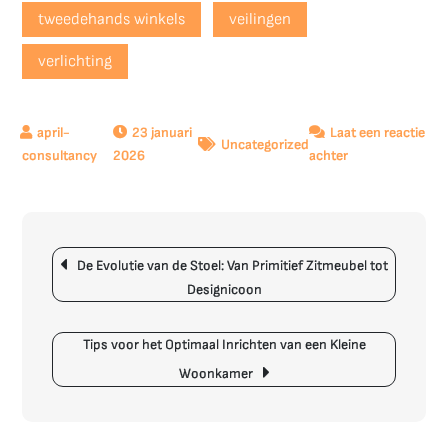
tweedehands winkels
veilingen
verlichting
23 januari
Laat een reactie
Uncategorized
op
2026
achter
Tips
voor
een
Berichtnavigatie
geslaagde
De Evolutie van de Stoel: Van Primitief Zitmeubel tot
huisinrichting:
Designicoon
creëer
een
stijlvol
Tips voor het Optimaal Inrichten van een Kleine
en
Woonkamer
functioneel
interieur