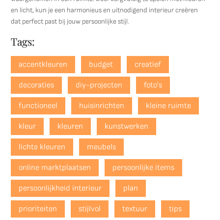
en licht, kun je een harmonieus en uitnodigend interieur creëren
dat perfect past bij jouw persoonlijke stijl.
Tags:
accentkleuren
budget
creatief
decoraties
diy-projecten
foto's
functioneel
huisinrichten
kleine ruimte
kleur
kleuren
kunstwerken
lichte kleuren
meubels
online marktplaatsen
persoonlijke items
persoonlijkheid interieur
plan
prioriteiten
stijlvol
textuur
tips