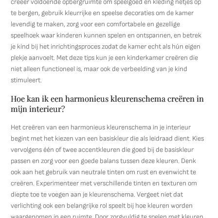
creëer voldoende opbergruimte om speelgoed en kleding netjes op
te bergen, gebruik kleurrijke en speelse decoraties om de kamer
levendig te maken, zorg voor een comfortabele en gezellige
speelhoek waar kinderen kunnen spelen en ontspannen, en betrek
je kind bij het inrichtingsproces zodat de kamer echt als hún eigen
plekje aanvoelt. Met deze tips kun je een kinderkamer creëren die
niet alleen functioneel is, maar ook de verbeelding van je kind
stimuleert.
Hoe kan ik een harmonieus kleurenschema creëren in
mijn interieur?
Het creëren van een harmonieus kleurenschema in je interieur
begint met het kiezen van een basiskleur die als leidraad dient. Kies
vervolgens één of twee accentkleuren die goed bij de basiskleur
passen en zorg voor een goede balans tussen deze kleuren. Denk
ook aan het gebruik van neutrale tinten om rust en evenwicht te
creëren. Experimenteer met verschillende tinten en texturen om
diepte toe te voegen aan je kleurenschema. Vergeet niet dat
verlichting ook een belangrijke rol speelt bij hoe kleuren worden
waargenomen in een ruimte. Door zorgvuldig te spelen met kleuren