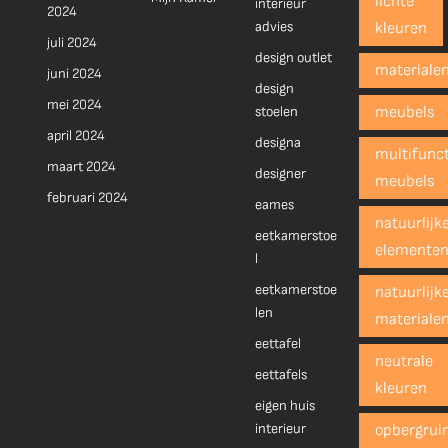
lichte
interieur
2024
advies
kleuren
juli 2024
design outlet
materiale
juni 2024
design
mei 2024
stoelen
meubels
april 2024
designa
multifunct
maart 2024
designer
meubels
februari 2024
eames
natuurlijk
eetkamerstoe
elemente
l
eetkamerstoe
natuurlijk
len
materiale
eettafel
neutrale
eettafels
kleuren
eigen huis
interieur
opbergrui