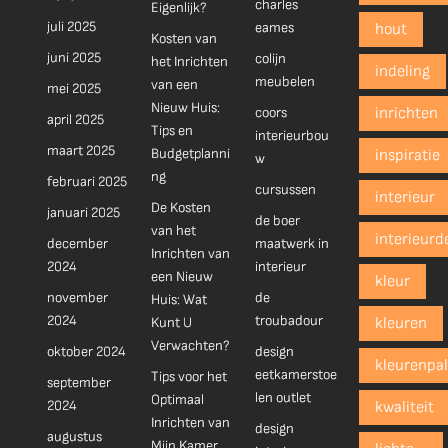
charles
Eigenlijk?
juli 2025
eames
hout
Kosten van
juni 2025
colijn
het Inrichten
indeling
meubelen
van een
mei 2025
Nieuw Huis:
coors
inrichten
april 2025
Tips en
interieurbou
maart 2025
Budgetplanni
inspiratie
w
ng
februari 2025
cursussen
interieur
De Kosten
januari 2025
de boer
van het
interieurd
december
maatwerk in
Inrichten van
2024
interieur
een Nieuw
kleur
november
de
Huis: Wat
2024
troubadour
Kunt U
kleuren
Verwachten?
oktober 2024
design
kleurenpal
eetkamerstoe
Tips voor het
september
len outlet
Optimaal
2024
kwaliteit
Inrichten van
design
augustus
Mijn Kamer