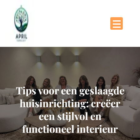
Naar
de
inhoud
gaan
Tips voor een geslaagde
huisinrichting: creëer
een stijlvol en
functioneel interieur