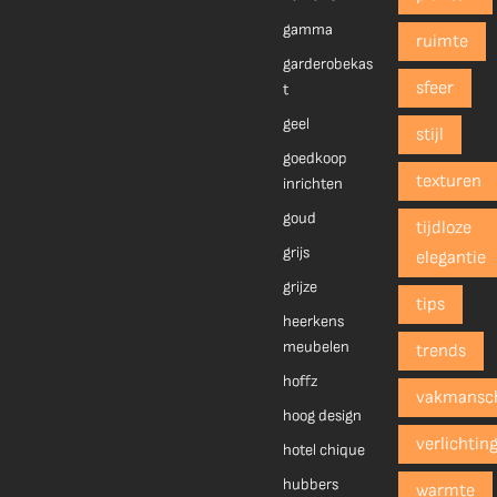
gamma
ruimte
garderobekas
sfeer
t
geel
stijl
goedkoop
texturen
inrichten
goud
tijdloze
grijs
elegantie
grijze
tips
heerkens
meubelen
trends
hoffz
vakmansc
hoog design
verlichtin
hotel chique
hubbers
warmte