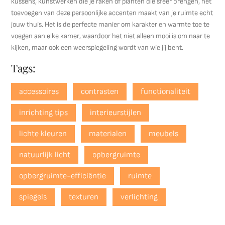
kussens, kunstwerken die je raken of planten die sfeer brengen, het
toevoegen van deze persoonlijke accenten maakt van je ruimte echt
jouw thuis. Het is de perfecte manier om karakter en warmte toe te
voegen aan elke kamer, waardoor het niet alleen mooi is om naar te
kijken, maar ook een weerspiegeling wordt van wie jij bent.
Tags:
accessoires
contrasten
functionaliteit
inrichting tips
interieurstijlen
lichte kleuren
materialen
meubels
natuurlijk licht
opbergruimte
opbergruimte-efficiëntie
ruimte
spiegels
texturen
verlichting