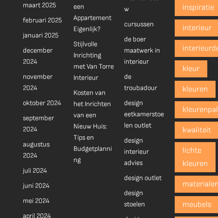
maart 2025
een
inspiratie
w
Appartement
februari 2025
cursussen
interieur
Eigenlijk?
januari 2025
de boer
Stijlvolle
interieurd
december
maatwerk in
Inrichting
2024
interieur
met Van Torre
kleur
november
de
Interieur
2024
troubadour
kleuren
Kosten van
oktober 2024
design
het Inrichten
kleurenpal
eetkamerstoe
van een
september
len outlet
Nieuw Huis:
2024
kwaliteit
Tips en
design
augustus
Budgetplanni
lichte
interieur
2024
ng
advies
kleuren
juli 2024
design outlet
materiale
juni 2024
design
mei 2024
stoelen
meubels
april 2024