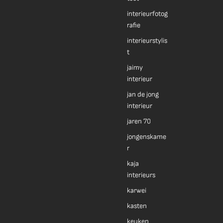
interieurfotog
rafie
interieurstylis
t
jaimy
interieur
jan de jong
interieur
jaren 70
jongenskame
r
kaja
interieurs
karwei
kasten
keuken