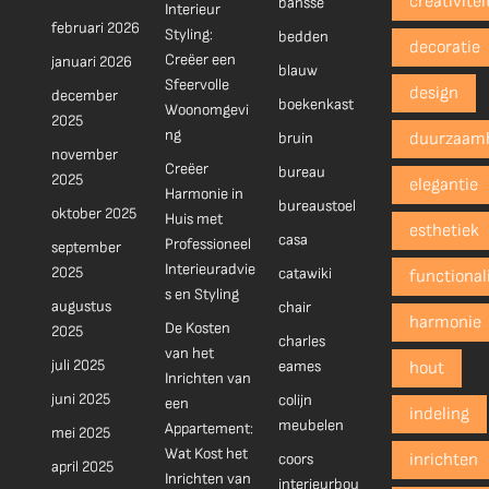
creativitei
bansse
Interieur
februari 2026
Styling:
bedden
decoratie
Creëer een
januari 2026
blauw
Sfeervolle
design
december
boekenkast
Woonomgevi
2025
ng
bruin
duurzaam
november
Creëer
bureau
2025
elegantie
Harmonie in
bureaustoel
oktober 2025
Huis met
esthetiek
casa
Professioneel
september
Interieuradvie
2025
catawiki
functionali
s en Styling
augustus
chair
harmonie
De Kosten
2025
charles
van het
juli 2025
eames
hout
Inrichten van
juni 2025
colijn
een
indeling
meubelen
Appartement:
mei 2025
Wat Kost het
coors
inrichten
april 2025
Inrichten van
interieurbou