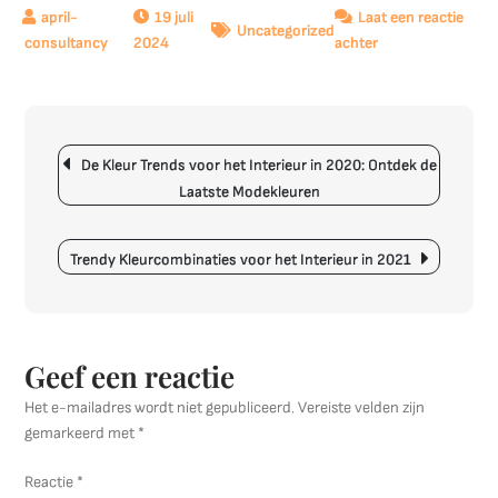
19 juli
Laat een reactie
Uncategorized
op
2024
achter
Handige
Inrichtingstips
voor
Berichtnavigatie
een
De Kleur Trends voor het Interieur in 2020: Ontdek de
Sfeervol
Laatste Modekleuren
Thuis
Trendy Kleurcombinaties voor het Interieur in 2021
Geef een reactie
Het e-mailadres wordt niet gepubliceerd.
Vereiste velden zijn
gemarkeerd met
*
Reactie
*