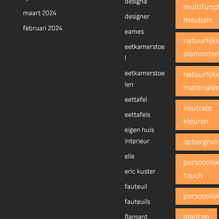
designa
multifunct
maart 2024
designer
meubels
februari 2024
eames
natuurlijk
eetkamerstoe
elemente
l
eetkamerstoe
natuurlijk
len
materiale
eettafel
neutrale
eettafels
kleuren
eigen huis
interieur
opbergrui
elle
persoonlij
eric kuster
touch
fauteuil
persoonlij
fauteuils
planten
flamant