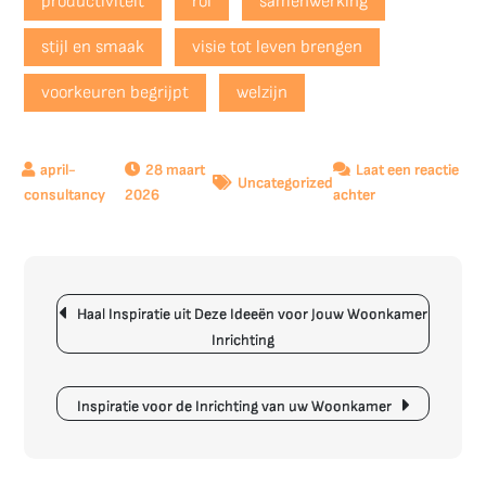
productiviteit
rol
samenwerking
stijl en smaak
visie tot leven brengen
voorkeuren begrijpt
welzijn
28 maart
Laat een reactie
Uncategorized
op
2026
achter
De
Meerwaarde
van
Berichtnavigatie
Professionele
Haal Inspiratie uit Deze Ideeën voor Jouw Woonkamer
Interieuradviseu
Inrichting
voor
uw
Woon-
Inspiratie voor de Inrichting van uw Woonkamer
en
Werkomgeving