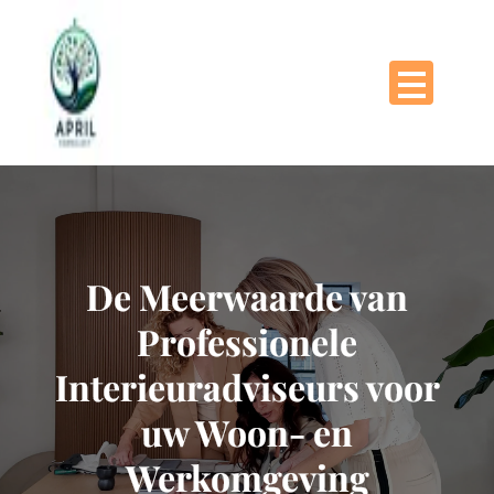
Naar
de
inhoud
gaan
De Meerwaarde van
Professionele
Interieuradviseurs voor
uw Woon- en
Werkomgeving