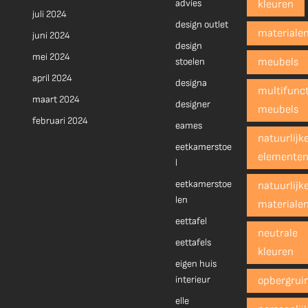
advies
kleuren
juli 2024
design outlet
materiale
juni 2024
design
mei 2024
stoelen
meubels
april 2024
designa
multifunct
maart 2024
designer
meubels
februari 2024
eames
natuurlijk
eetkamerstoe
elemente
l
eetkamerstoe
natuurlijk
len
materiale
eettafel
neutrale
eettafels
kleuren
eigen huis
interieur
opbergrui
elle