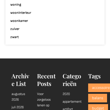
woning
wooninterieur
woonkamer
zuiver
zwart
Archiv
Recent
Catego
Tags
e List
Posts
rieën
accessoire
augustus
Voor
2020
balans
2026
zorgeloos
appartement
lenen op
juli 2026
budget
artifort