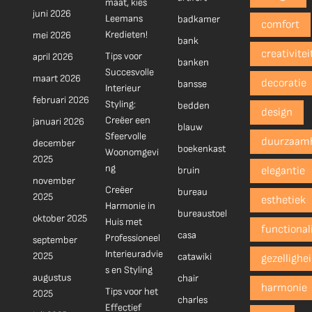
maat, kies
juni 2026
Leemans
badkamer
comfort
Kredieten!
mei 2026
bank
creativitei
Tips voor
april 2026
banken
Succesvolle
maart 2026
decoratie
bansse
Interieur
februari 2026
Styling:
bedden
design
Creëer een
januari 2026
blauw
Sfeervolle
duurzaam
december
boekenkast
Woonomgevi
2025
ng
bruin
elegantie
november
Creëer
bureau
2025
esthetiek
Harmonie in
bureaustoel
oktober 2025
Huis met
functionali
casa
Professioneel
september
Interieuradvie
2025
catawiki
gezellighe
s en Styling
augustus
chair
harmonie
Tips voor het
2025
charles
Effectief