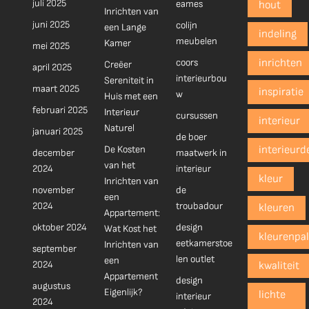
juli 2025
eames
hout
Inrichten van
juni 2025
colijn
een Lange
indeling
meubelen
Kamer
mei 2025
coors
inrichten
Creëer
april 2025
interieurbou
Sereniteit in
maart 2025
inspiratie
w
Huis met een
februari 2025
Interieur
cursussen
interieur
Naturel
januari 2025
de boer
De Kosten
interieurd
december
maatwerk in
van het
2024
interieur
kleur
Inrichten van
november
de
een
2024
troubadour
kleuren
Appartement:
oktober 2024
design
Wat Kost het
kleurenpal
eetkamerstoe
Inrichten van
september
len outlet
een
2024
kwaliteit
Appartement
design
augustus
Eigenlijk?
lichte
interieur
2024