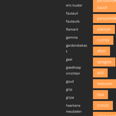
persoonlij
eric kuster
touch
fauteuil
persoonlij
fauteuils
planten
flamant
gamma
ruimte
garderobekas
sfeer
t
geel
spiegels
goedkoop
stijl
inrichten
goud
texturen
grijs
tips
grijze
trends
heerkens
meubelen