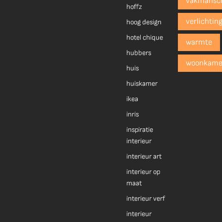
vakmansc
hoffz
verlichtin
hoog design
hotel chique
warmte
hubbers
woonkame
huis
huiskamer
ikea
inris
inspiratie
interieur
interieur art
interieur op
maat
interieur verf
interieur