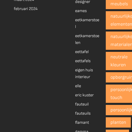
designer
meubels
februari 2024
eames
natuurlijk
eetkamerstoe
elemente
l
eetkamerstoe
natuurlijk
len
materiale
eettafel
neutrale
eettafels
kleuren
eigen huis
interieur
opbergrui
elle
persoonlij
eric kuster
touch
fauteuil
persoonlij
fauteuils
planten
flamant
gamma