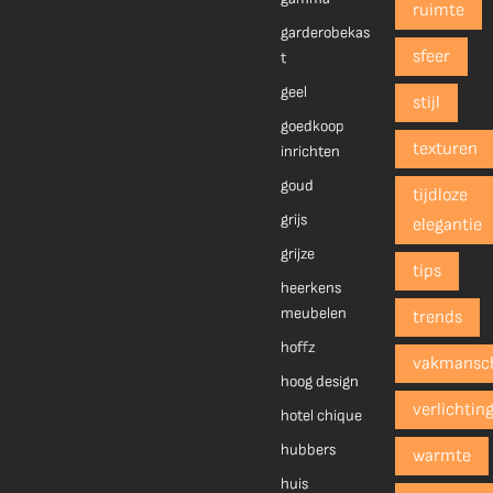
ruimte
garderobekas
sfeer
t
geel
stijl
goedkoop
texturen
inrichten
goud
tijdloze
grijs
elegantie
grijze
tips
heerkens
meubelen
trends
hoffz
vakmansc
hoog design
verlichtin
hotel chique
hubbers
warmte
huis