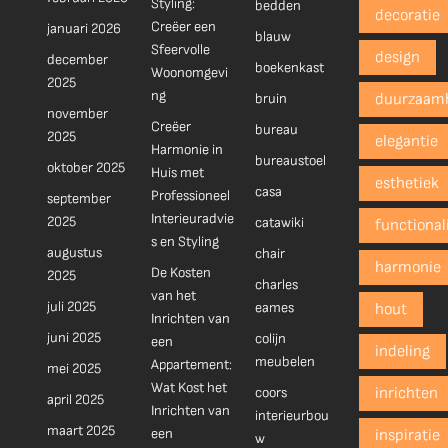
Styling:
bedden
decoratie
Creëer een
januari 2026
blauw
Sfeervolle
design
december
boekenkast
Woonomgevi
2025
ng
bruin
duurzaam
november
Creëer
bureau
2025
elegantie
Harmonie in
bureaustoel
oktober 2025
Huis met
esthetiek
casa
Professioneel
september
Interieuradvie
2025
catawiki
functionali
s en Styling
augustus
chair
harmonie
De Kosten
2025
charles
van het
juli 2025
eames
hout
Inrichten van
juni 2025
colijn
een
indeling
meubelen
Appartement:
mei 2025
Wat Kost het
coors
inrichten
april 2025
Inrichten van
interieurbou
maart 2025
een
inspiratie
w