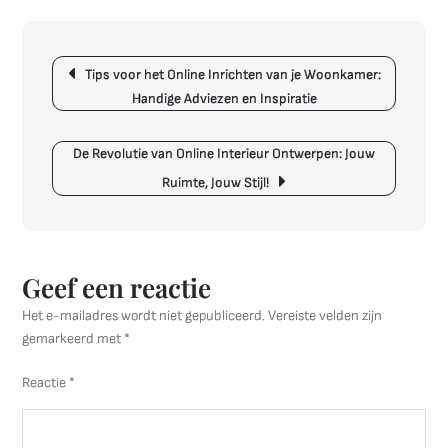
voor
het
Berichtnavigatie
Optimaal
Tips voor het Online Inrichten van je Woonkamer:
Inrichten
Handige Adviezen en Inspiratie
van
een
Kleine
De Revolutie van Online Interieur Ontwerpen: Jouw
Woning
Ruimte, Jouw Stijl!
Geef een reactie
Het e-mailadres wordt niet gepubliceerd.
Vereiste velden zijn
gemarkeerd met
*
Reactie
*