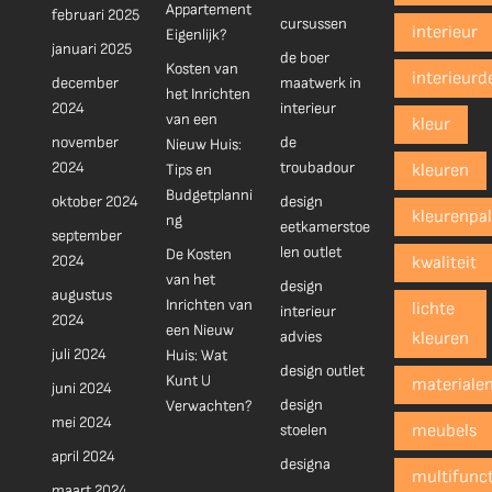
Appartement
februari 2025
cursussen
interieur
Eigenlijk?
januari 2025
de boer
Kosten van
interieurd
december
maatwerk in
het Inrichten
2024
interieur
van een
kleur
november
de
Nieuw Huis:
2024
troubadour
Tips en
kleuren
Budgetplanni
oktober 2024
design
kleurenpal
ng
eetkamerstoe
september
len outlet
De Kosten
2024
kwaliteit
van het
design
augustus
Inrichten van
lichte
interieur
2024
een Nieuw
advies
kleuren
juli 2024
Huis: Wat
design outlet
Kunt U
materiale
juni 2024
design
Verwachten?
mei 2024
stoelen
meubels
april 2024
designa
multifunct
maart 2024