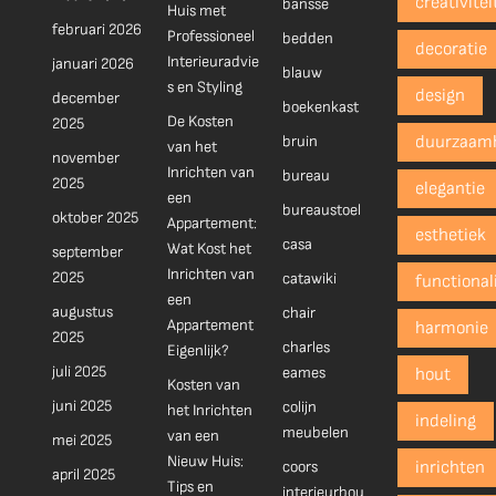
creativitei
bansse
Huis met
februari 2026
Professioneel
bedden
decoratie
Interieuradvie
januari 2026
blauw
s en Styling
design
december
boekenkast
De Kosten
2025
bruin
duurzaam
van het
november
Inrichten van
bureau
2025
elegantie
een
bureaustoel
oktober 2025
Appartement:
esthetiek
casa
Wat Kost het
september
Inrichten van
2025
catawiki
functionali
een
augustus
chair
Appartement
harmonie
2025
charles
Eigenlijk?
juli 2025
eames
hout
Kosten van
juni 2025
colijn
het Inrichten
indeling
meubelen
van een
mei 2025
Nieuw Huis:
coors
inrichten
april 2025
Tips en
interieurbou