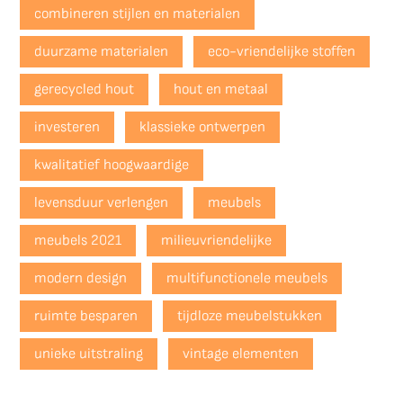
combineren stijlen en materialen
duurzame materialen
eco-vriendelijke stoffen
gerecycled hout
hout en metaal
investeren
klassieke ontwerpen
kwalitatief hoogwaardige
levensduur verlengen
meubels
meubels 2021
milieuvriendelijke
modern design
multifunctionele meubels
ruimte besparen
tijdloze meubelstukken
unieke uitstraling
vintage elementen