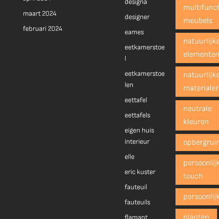
designa
multifunct
maart 2024
designer
meubels
februari 2024
eames
natuurlijk
eetkamerstoe
elemente
l
eetkamerstoe
natuurlijk
len
materiale
eettafel
neutrale
eettafels
kleuren
eigen huis
interieur
opbergrui
elle
persoonlij
eric kuster
touch
fauteuil
persoonlij
fauteuils
planten
flamant