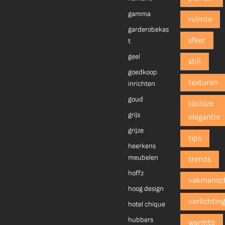
gamma
ruimte
garderobekas
sfeer
t
geel
stijl
goedkoop
texturen
inrichten
goud
tijdloze
grijs
elegantie
grijze
tips
heerkens
meubelen
trends
hoffz
vakmansc
hoog design
verlichtin
hotel chique
hubbers
warmte