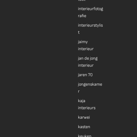
interieurfotog
rafie
interieurstylis
t
jaimy
interieur
jan de jong
interieur
jaren 70
jongenskame
r
kaja
interieurs
karwei
kasten
keuken