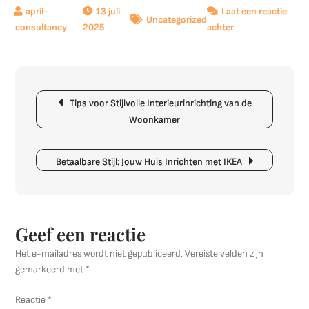
13 juli
Laat een reactie
Uncategorized
op
2025
achter
Trendy
Meubels
van
Berichtnavigatie
2021:
Tips voor Stijlvolle Interieurinrichting van de
Comfort,
Woonkamer
Stijl
en
Duurzaamheid
Betaalbare Stijl: Jouw Huis Inrichten met IKEA
Geef een reactie
Het e-mailadres wordt niet gepubliceerd.
Vereiste velden zijn
gemarkeerd met
*
Reactie
*