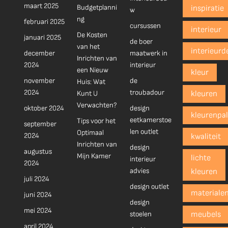
maart 2025
Budgetplanni
inspiratie
w
ng
februari 2025
cursussen
interieur
De Kosten
januari 2025
de boer
van het
interieurd
december
maatwerk in
Inrichten van
2024
interieur
een Nieuw
kleur
november
de
Huis: Wat
2024
troubadour
Kunt U
kleuren
Verwachten?
oktober 2024
design
kleurenpal
eetkamerstoe
Tips voor het
september
len outlet
Optimaal
2024
kwaliteit
Inrichten van
design
augustus
Mijn Kamer
lichte
interieur
2024
advies
kleuren
juli 2024
design outlet
materiale
juni 2024
design
mei 2024
stoelen
meubels
april 2024