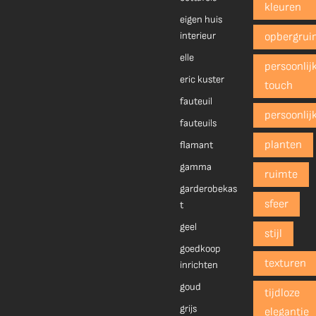
kleuren
eigen huis
interieur
opbergrui
elle
persoonlij
eric kuster
touch
fauteuil
persoonlij
fauteuils
planten
flamant
gamma
ruimte
garderobekas
sfeer
t
geel
stijl
goedkoop
texturen
inrichten
goud
tijdloze
grijs
elegantie