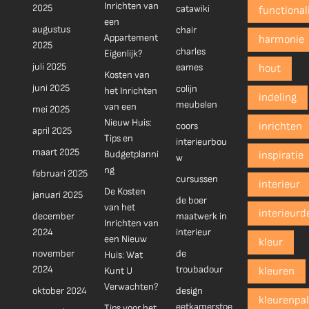
Inrichten van
2025
catawiki
functionali
een
augustus
chair
Appartement
harmonie
2025
charles
Eigenlijk?
juli 2025
eames
hout
Kosten van
juni 2025
colijn
het Inrichten
indeling
meubelen
van een
mei 2025
Nieuw Huis:
coors
inrichten
april 2025
Tips en
interieurbou
maart 2025
Budgetplanni
inspiratie
w
ng
februari 2025
cursussen
interieur
De Kosten
januari 2025
de boer
van het
interieurd
december
maatwerk in
Inrichten van
2024
interieur
een Nieuw
kleur
november
de
Huis: Wat
2024
troubadour
Kunt U
kleuren
Verwachten?
oktober 2024
design
kleurenpal
eetkamerstoe
Tips voor het