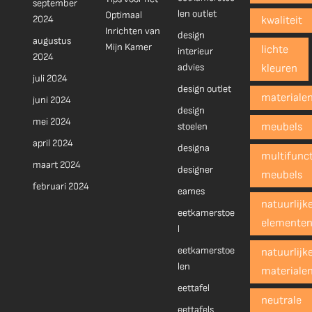
september
len outlet
Optimaal
2024
kwaliteit
Inrichten van
design
augustus
Mijn Kamer
lichte
interieur
2024
advies
kleuren
juli 2024
design outlet
materiale
juni 2024
design
mei 2024
stoelen
meubels
april 2024
designa
multifunct
maart 2024
designer
meubels
februari 2024
eames
natuurlijk
eetkamerstoe
elemente
l
eetkamerstoe
natuurlijk
len
materiale
eettafel
neutrale
eettafels