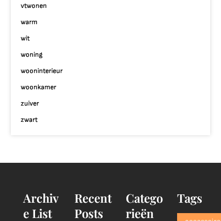
vtwonen
warm
wit
woning
wooninterieur
woonkamer
zuiver
zwart
Archiv
Recent
Catego
Tags
e List
Posts
rieën