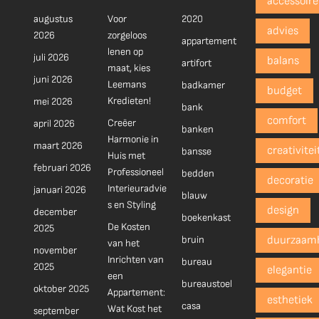
accessoire
augustus
Voor
2020
advies
2026
zorgeloos
appartement
lenen op
juli 2026
balans
artifort
maat, kies
juni 2026
Leemans
badkamer
budget
Kredieten!
mei 2026
bank
comfort
Creëer
april 2026
banken
Harmonie in
maart 2026
creativitei
bansse
Huis met
februari 2026
Professioneel
bedden
decoratie
Interieuradvie
januari 2026
blauw
s en Styling
design
december
boekenkast
De Kosten
2025
bruin
duurzaam
van het
november
Inrichten van
bureau
2025
elegantie
een
bureaustoel
oktober 2025
Appartement:
esthetiek
casa
Wat Kost het
september