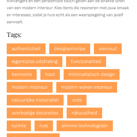
blikvangers en een persoonlijke touch geven aan de strakke lijnen
van een modern interieur. Kies items die resoneren met jouw smaak
en interesses, zodat je huis echt als een weerspiegeling van jezelf
aanvoelt.
Tags:
authenticiteit
designprincipe
eenvoud
eigentijdse uitstraling
functionaliteit
harmonie
hout
minimalistisch design
modern interieur
modern wonen interieur
natuurlijke materialen
orde
overbodige decoraties
robuustheid
ruimte
rust
slimme technologieën