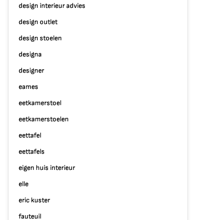
jdloze
design interieur advies
egantie:
design outlet
oderne
terieurstijl
design stoelen
designa
e
otlight
designer
eames
eetkamerstoel
eetkamerstoelen
eettafel
eettafels
eigen huis interieur
elle
eric kuster
fauteuil