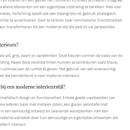
en en vloeren om een gevoel van ruimte en lichtheid te creëren. Integreer
ratieve elementen om een eigentijdse uitstraling te bereiken. Kies voor
es. Verlichting speelt ook een belangrijke rol; gebruik strategisch
mte te accentueren. Door te streven naar minimalisme, functionaliteit
eur transformeren tot een moderne stijl die past bij uw persoonlijke
terieurs?
ls wit, grijs, zwart en aardetinten. Deze kleuren vormen de basis van de
straling. Naast deze neutrale tinten kunnen accentkleuren zoals blauw,
 contrast aan de ruimte te geven. Het gebruik van een evenwichtig
tiek die kenmerkend is voor moderne interieurs.
bij een moderne interieurstijl?
imalistisch design en functionaliteit. Enkele goede voorbeelden van
slanke lederen bank met metalen poten, een glazen salontafel met
l in een eenvoudig ontwerp en zwevende wandplanken voor een
moderne esthetiek door hun eenvoudige en eigentijdse ontwerpen die
dern interieur.