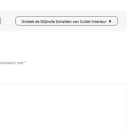
Ti
El
M
In
Ontdek de Stijlvolle Schatten van Outlet Interieur
in
d
Sp
gemarkeerd met
*