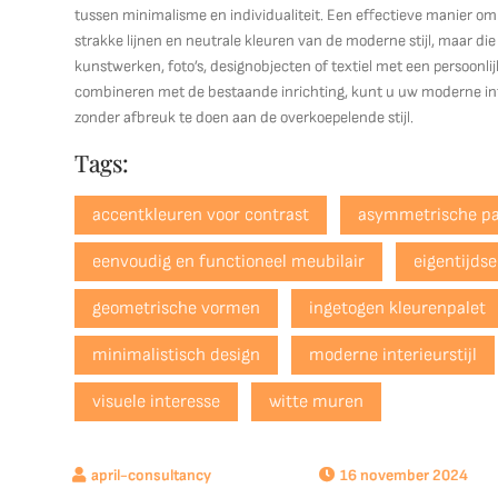
tussen minimalisme en individualiteit. Een effectieve manier om d
strakke lijnen en neutrale kleuren van de moderne stijl, maar di
kunstwerken, foto’s, designobjecten of textiel met een persoonlij
combineren met de bestaande inrichting, kunt u uw moderne int
zonder afbreuk te doen aan de overkoepelende stijl.
Tags:
accentkleuren voor contrast
asymmetrische p
eenvoudig en functioneel meubilair
eigentijdse
geometrische vormen
ingetogen kleurenpalet
minimalistisch design
moderne interieurstijl
visuele interesse
witte muren
16 november 2024