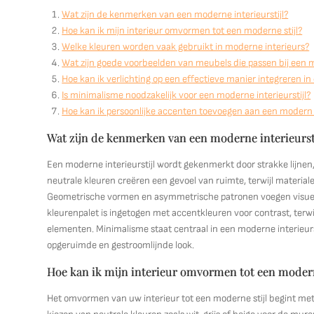
Wat zijn de kenmerken van een moderne interieurstijl?
Hoe kan ik mijn interieur omvormen tot een moderne stijl?
Welke kleuren worden vaak gebruikt in moderne interieurs?
Wat zijn goede voorbeelden van meubels die passen bij een m
Hoe kan ik verlichting op een effectieve manier integreren i
Is minimalisme noodzakelijk voor een moderne interieurstijl?
Hoe kan ik persoonlijke accenten toevoegen aan een modern i
Wat zijn de kenmerken van een moderne interieurst
Een moderne interieurstijl wordt gekenmerkt door strakke lijnen,
neutrale kleuren creëren een gevoel van ruimte, terwijl materiale
Geometrische vormen en asymmetrische patronen voegen visuele i
kleurenpalet is ingetogen met accentkleuren voor contrast, terwi
elementen. Minimalisme staat centraal in een moderne interieur
opgeruimde en gestroomlijnde look.
Hoe kan ik mijn interieur omvormen tot een modern
Het omvormen van uw interieur tot een moderne stijl begint met