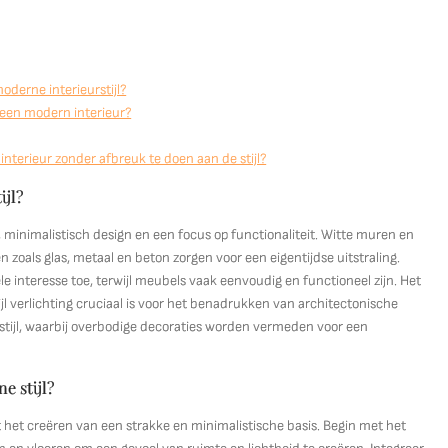
oderne interieurstijl?
n een modern interieur?
nterieur zonder afbreuk te doen aan de stijl?
ijl?
 minimalistisch design en een focus op functionaliteit. Witte muren en
n zoals glas, metaal en beton zorgen voor een eigentijdse uitstraling.
nteresse toe, terwijl meubels vaak eenvoudig en functioneel zijn. Het
jl verlichting cruciaal is voor het benadrukken van architectonische
stijl, waarbij overbodige decoraties worden vermeden voor een
e stijl?
 het creëren van een strakke en minimalistische basis. Begin met het