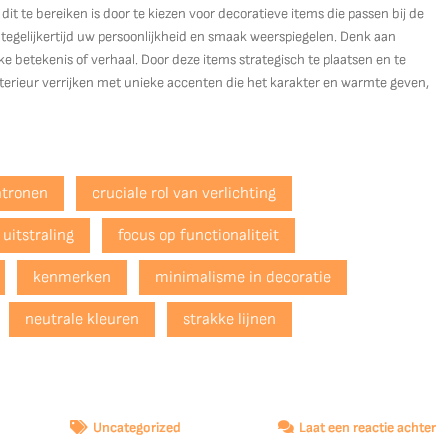
it te bereiken is door te kiezen voor decoratieve items die passen bij de
e tegelijkertijd uw persoonlijkheid en smaak weerspiegelen. Denk aan
ke betekenis of verhaal. Door deze items strategisch te plaatsen en te
erieur verrijken met unieke accenten die het karakter en warmte geven,
atronen
cruciale rol van verlichting
 uitstraling
focus op functionaliteit
kenmerken
minimalisme in decoratie
neutrale kleuren
strakke lijnen
o
Uncategorized
Laat een reactie achter