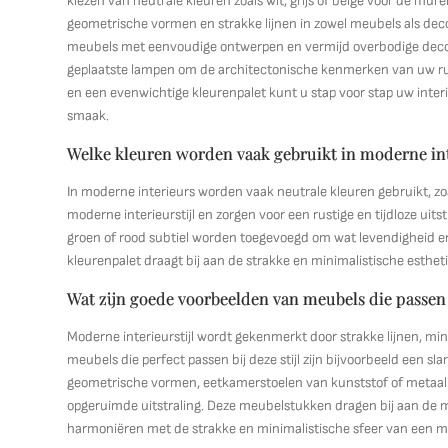
kiezen van neutrale kleuren zoals wit, grijs of beige voor de mur
geometrische vormen en strakke lijnen in zowel meubels als deco
meubels met eenvoudige ontwerpen en vermijd overbodige decorati
geplaatste lampen om de architectonische kenmerken van uw rui
en een evenwichtige kleurenpalet kunt u stap voor stap uw interi
smaak.
Welke kleuren worden vaak gebruikt in moderne in
In moderne interieurs worden vaak neutrale kleuren gebruikt, zoa
moderne interieurstijl en zorgen voor een rustige en tijdloze uit
groen of rood subtiel worden toegevoegd om wat levendigheid en
kleurenpalet draagt bij aan de strakke en minimalistische esthe
Wat zijn goede voorbeelden van meubels die passen 
Moderne interieurstijl wordt gekenmerkt door strakke lijnen, min
meubels die perfect passen bij deze stijl zijn bijvoorbeeld een 
geometrische vormen, eetkamerstoelen van kunststof of metaa
opgeruimde uitstraling. Deze meubelstukken dragen bij aan de 
harmoniëren met de strakke en minimalistische sfeer van een mo