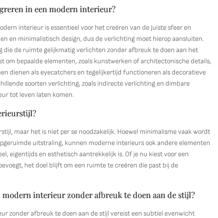
egreren in een modern interieur?
dern interieur is essentieel voor het creëren van de juiste sfeer en
nen en minimalistisch design, dus de verlichting moet hierop aansluiten.
 die de ruimte gelijkmatig verlichten zonder afbreuk te doen aan het
st om bepaalde elementen, zoals kunstwerken of architectonische details,
 dienen als eyecatchers en tegelijkertijd functioneren als decoratieve
illende soorten verlichting, zoals indirecte verlichting en dimbare
eur tot leven laten komen.
ieurstijl?
tijl, maar het is niet per se noodzakelijk. Hoewel minimalisme vaak wordt
opgeruimde uitstraling, kunnen moderne interieurs ook andere elementen
l, eigentijds en esthetisch aantrekkelijk is. Of je nu kiest voor een
voegt, het doel blijft om een ruimte te creëren die past bij de
 modern interieur zonder afbreuk te doen aan de stijl?
r zonder afbreuk te doen aan de stijl vereist een subtiel evenwicht