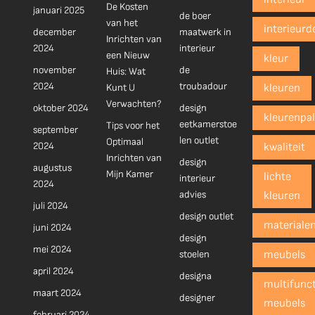
De Kosten
januari 2025
de boer
van het
interieurd
december
maatwerk in
Inrichten van
2024
interieur
een Nieuw
kleur
november
de
Huis: Wat
2024
troubadour
Kunt U
kleuren
Verwachten?
oktober 2024
design
kleurenpal
eetkamerstoe
Tips voor het
september
len outlet
Optimaal
2024
kwaliteit
Inrichten van
design
augustus
Mijn Kamer
lichte
interieur
2024
advies
kleuren
juli 2024
design outlet
materiale
juni 2024
design
mei 2024
stoelen
meubels
april 2024
designa
multifunct
maart 2024
designer
meubels
februari 2024