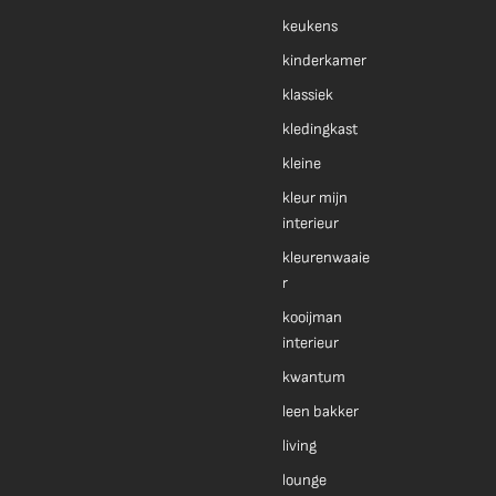
keukens
kinderkamer
klassiek
kledingkast
kleine
kleur mijn
interieur
kleurenwaaie
r
kooijman
interieur
kwantum
leen bakker
living
lounge