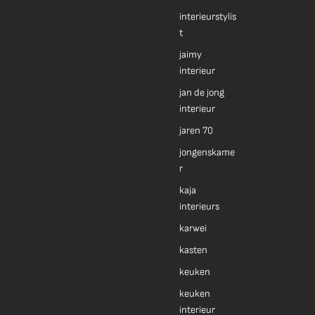
interieurstylis
t
jaimy
interieur
jan de jong
interieur
jaren 70
jongenskame
r
kaja
interieurs
karwei
kasten
keuken
keuken
interieur