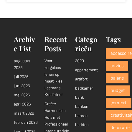
Archiv
Recent
Catego
Tags
e List
Posts
rieën
accessoire
augustus
Voor
2020
advies
2026
zorgeloos
appartement
lenen op
juli 2026
balans
artifort
maat, kies
juni 2026
Leemans
badkamer
budget
Kredieten!
mei 2026
bank
comfort
Creëer
april 2026
banken
Harmonie in
maart 2026
creativitei
bansse
Huis met
februari 2026
Professioneel
bedden
decoratie
Interieuradvie
januari 2026