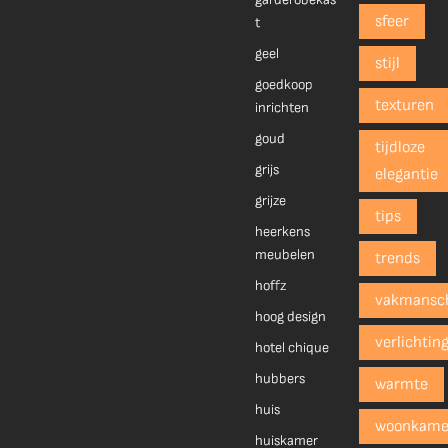
sfeer
t
geel
stijl
goedkoop
texturen
inrichten
goud
tijdloze
grijs
elegantie
grijze
tips
heerkens
meubelen
trends
hoffz
vakmansc
hoog design
verlichtin
hotel chique
hubbers
warmte
huis
woonkame
huiskamer