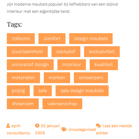
zijn moderne meubels populair bij liefhebbers van een stijlvol
interieur met een eigentijdse twist.
Tags:
collectie
comfort
design meubels
duurzaamheid
exclusief
exclusiviteit
innovatief design
interieur
kwaliteit
materialen
merken
ontwerpers
prijzig
sale
sale design meubels
showroom
vakmanschap
02 januari
Laat een reactie
Uncategorized
op
2026
achter