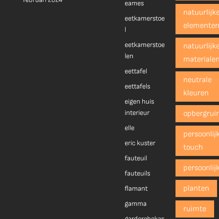
eames
natuurlijk
eetkamerstoe
elemente
l
eetkamerstoe
natuurlijk
len
materiale
eettafel
neutrale
eettafels
kleuren
eigen huis
interieur
opbergrui
elle
persoonlij
eric kuster
touch
fauteuil
persoonlij
fauteuils
planten
flamant
gamma
ruimte
garderobekas