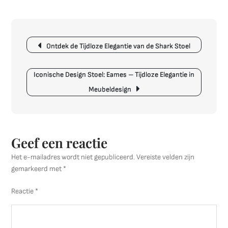
Korting
op
Prachtige
Berichtnavigatie
Design
Ontdek de Tijdloze Elegantie van de Shark Stoel
Meubels
tijdens
de
Iconische Design Stoel: Eames – Tijdloze Elegantie in
Sale
Meubeldesign
Geef een reactie
Het e-mailadres wordt niet gepubliceerd.
Vereiste velden zijn
gemarkeerd met
*
Reactie
*