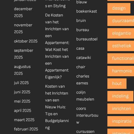
blauw
s en Styling
design
december
boekenkast
De Kosten
2025
bruin
duurzaam
van het
november
Inrichten van
bureau
2025
elegantie
een
bureaustoel
oktober 2025
Appartement:
esthetiek
casa
Wat Kost het
september
Inrichten van
2025
catawiki
functionali
een
augustus
chair
Appartement
harmonie
2025
charles
Eigenlijk?
juli 2025
eames
hout
Kosten van
juni 2025
colijn
het Inrichten
indeling
meubelen
van een
mei 2025
Nieuw Huis:
coors
inrichten
april 2025
Tips en
interieurbou
maart 2025
Budgetplanni
inspiratie
w
ng
februari 2025
cursussen
interieur